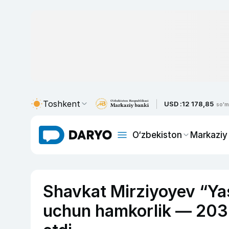
Toshkent
USD :
12 178,85
so'm
O‘zbekiston
Markaziy
Shavkat Mirziyoyev “Yas
uchun hamkorlik — 2030