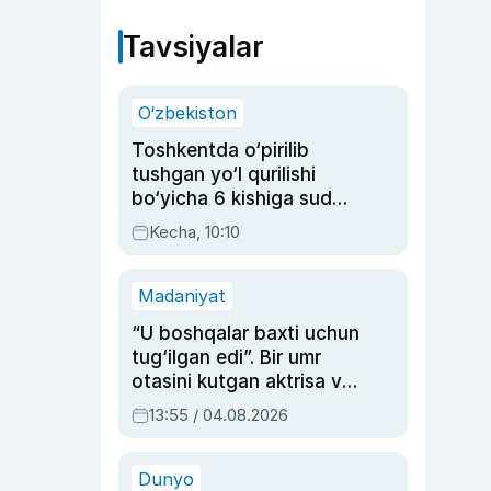
Tavsiyalar
O‘zbekiston
Toshkentda o‘pirilib
tushgan yo‘l qurilishi
bo‘yicha 6 kishiga sud
hukmi o‘qildi
Kecha, 10:10
Madaniyat
“U boshqalar baxti uchun
tug‘ilgan edi”. Bir umr
otasini kutgan aktrisa va
dublyaj ustasi Rimma
13:55 / 04.08.2026
Ahmedovaning
sinovlarga to‘la hayoti
Dunyo