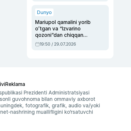
qolgan voqea
Dunyo
Mariupol qamalini yorib
oʻtgan va “Izvarino
qozoni”dan chiqqan
qahramon — Ukraina
19:50 / 29.07.2026
armiyasi bosh
qoʻmondoni Drapatiy
haqida
ivi
Reklama
publikasi Prezidenti Administratsiyasi
-sonli guvohnoma bilan ommaviy axborot
shuningdek, fotografik, grafik, audio va/yoki
et-nashrining muallifligini ko‘rsatuvchi