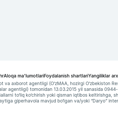
hr
Aloqa ma'lumotlari
Foydalanish shartlari
Yangiliklar arx
t va axborot agentligi (O‘zMAA, hozirgi O‘zbekiston Res
ar agentligi) tomonidan 13.03.2015 yil sanasida 0944
allarni to‘liq ko‘chirish yoki qisman iqtibos keltirishga, 
ytiga giperhavola mavjud bo‘lgan va/yoki “Daryo” intern