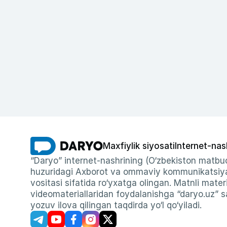
Maxfiylik siyosati
Internet-nas
“Daryo” internet-nashrining (O‘zbekiston matbuo
huzuridagi Axborot va ommaviy kommunikatsiyal
vositasi sifatida ro‘yxatga olingan. Matnli materi
videomateriallaridan foydalanishga “daryo.uz” sa
yozuv ilova qilingan taqdirda yo‘l qo‘yiladi.