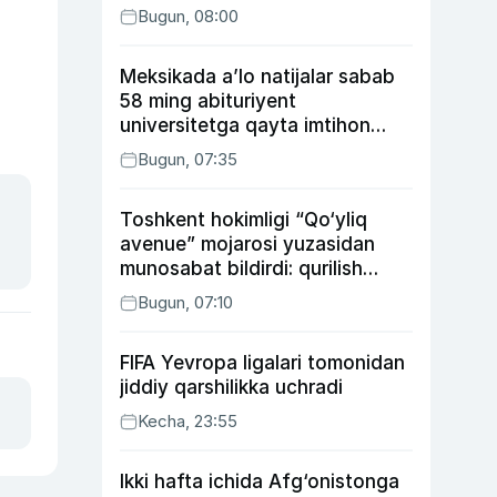
Bugun, 08:00
Meksikada a’lo natijalar sabab
58 ming abituriyent
universitetga qayta imtihon
topshiradi
Bugun, 07:35
Toshkent hokimligi “Qo‘yliq
avenue” mojarosi yuzasidan
munosabat bildirdi: qurilish
ishlarining 53 foizi yakunlangan
Bugun, 07:10
FIFA Yevropa ligalari tomonidan
jiddiy qarshilikka uchradi
Kecha, 23:55
Ikki hafta ichida Afg‘onistonga