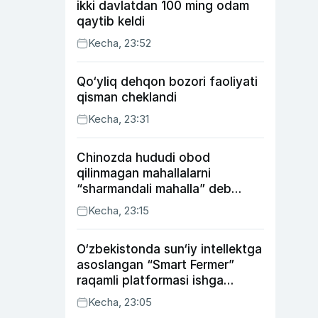
ikki davlatdan 100 ming odam
qaytib keldi
Kecha, 23:52
Qo‘yliq dehqon bozori faoliyati
qisman cheklandi
Kecha, 23:31
Chinozda hududi obod
qilinmagan mahallalarni
“sharmandali mahalla” deb
belgilash boshlandi
Kecha, 23:15
O‘zbekistonda sun‘iy intellektga
asoslangan “Smart Fermer”
raqamli platformasi ishga
tushiriladi
Kecha, 23:05