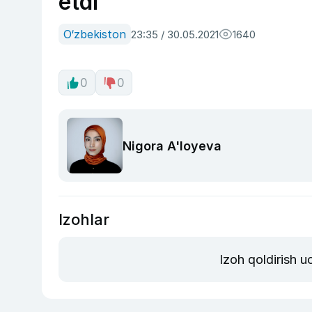
etdi
O‘zbekiston
23:35 / 30.05.2021
1640
0
0
Nigora A'loyeva
Izohlar
Izoh qoldirish 