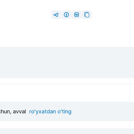
uchun, avval
ro‘yxatdan o‘ting