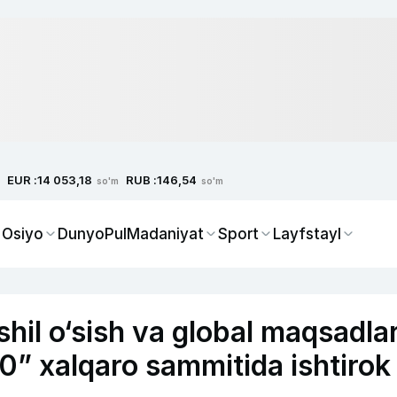
EUR :
RUB :
14 053,18
146,54
so'm
so'm
 Osiyo
Dunyo
Pul
Madaniyat
Sport
Layfstayl
hil o‘sish va global maqsadla
” xalqaro sammitida ishtirok