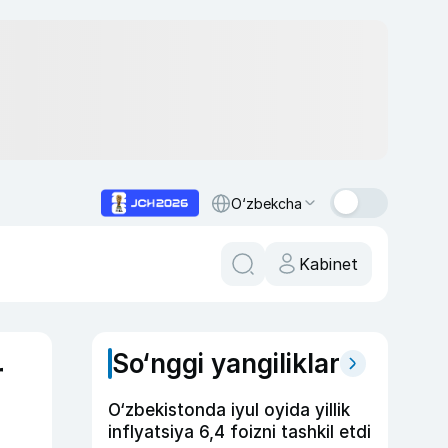
O‘zbekcha
Kabinet
So‘nggi yangiliklar
r
O‘zbekistonda iyul oyida yillik
inflyatsiya 6,4 foizni tashkil etdi