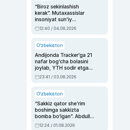
“Biroz sekinlashish
kerak”. Mutaxassislar
insoniyat sun’iy
intellektni boshqara
12:40 / 04.08.2026
olmay qolishidan xavotir
bildirdi
O‘zbekiston
Andijonda Tracker’ga 21
nafar bog‘cha bolasini
joylab, YTH sodir etgan
ayolga sud hukmi o‘qildi
23:41 / 03.08.2026
O‘zbekiston
“Sakkiz qator she’rim
boshimga sakkizta
bomba bo‘lgan”. Abdulla
Oripovni siyosiy
12:24 / 01.08.2026
ayblovlardan asrab