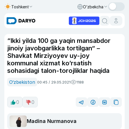
Toshkent
O‘zbekcha
“Ikki yilda 100 ga yaqin mansabdor
jinoiy javobgarlikka tortilgan” –
Shavkat Mirziyoyev uy-joy
kommunal xizmat ko‘rsatish
sohasidagi talon-torojliklar haqida
O‘zbekiston
00:45 / 29.05.2021
1188
0
0
Madina Nurmanova