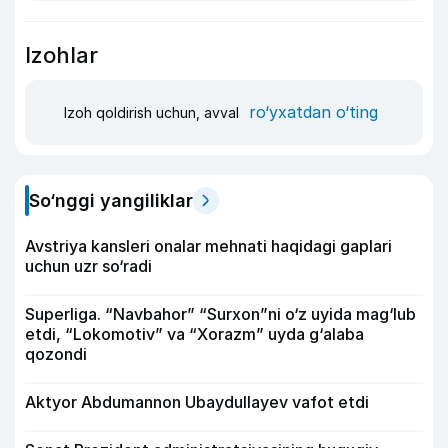
Izohlar
ro‘yxatdan o‘ting
Izoh qoldirish uchun, avval
So‘nggi yangiliklar
Avstriya kansleri onalar mehnati haqidagi gaplari
uchun uzr so‘radi
Superliga. “Navbahor” “Surxon”ni o‘z uyida mag‘lub
etdi, “Lokomotiv” va “Xorazm” uyda g‘alaba
qozondi
Aktyor Abdu­mannon Ubaydullayev vafot etdi