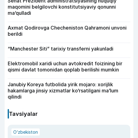
Senat Prezident administratsiyasining huquqiy
maqomini belgilovchi konstitutsiyaviy qonunni
ma’qulladi
Axmat Qodirovga Checheniston Qahramoni unvoni
berildi
“Manchester Siti” tarixiy transferni yakunladi
Elektromobil xaridi uchun avtokredit foizining bir
qismi davlat tomonidan qoplab berilishi mumkin
Janubiy Koreya futbolida yirik mojaro: xorijlik
hakamlarga jinsiy xizmatlar ko‘rsatilgani ma’lum
qilindi
Tavsiyalar
O‘zbekiston