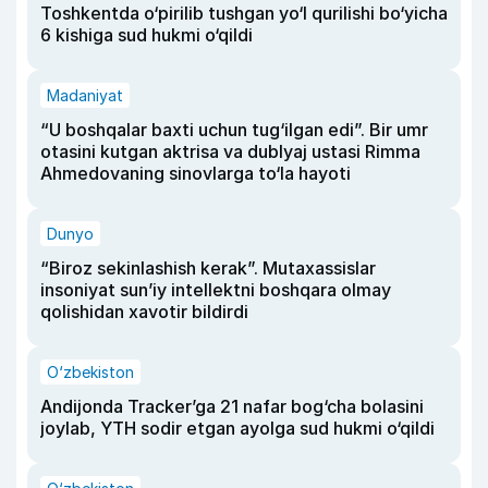
Toshkentda o‘pirilib tushgan yo‘l qurilishi bo‘yicha
6 kishiga sud hukmi o‘qildi
Madaniyat
“U boshqalar baxti uchun tug‘ilgan edi”. Bir umr
otasini kutgan aktrisa va dublyaj ustasi Rimma
Ahmedovaning sinovlarga to‘la hayoti
Dunyo
“Biroz sekinlashish kerak”. Mutaxassislar
insoniyat sun’iy intellektni boshqara olmay
qolishidan xavotir bildirdi
O‘zbekiston
Andijonda Tracker’ga 21 nafar bog‘cha bolasini
joylab, YTH sodir etgan ayolga sud hukmi o‘qildi