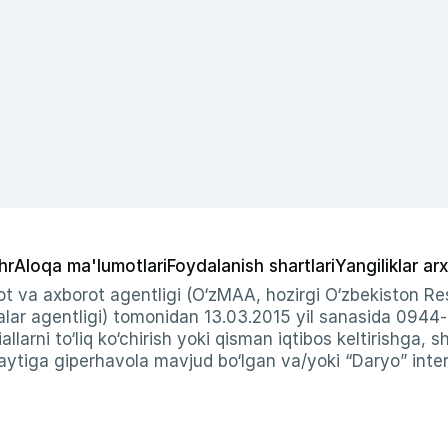
hr
Aloqa ma'lumotlari
Foydalanish shartlari
Yangiliklar arx
t va axborot agentligi (O‘zMAA, hozirgi O‘zbekiston Res
ar agentligi) tomonidan 13.03.2015 yil sanasida 0944
allarni to‘liq ko‘chirish yoki qisman iqtibos keltirishga, 
ytiga giperhavola mavjud bo‘lgan va/yoki “Daryo” intern