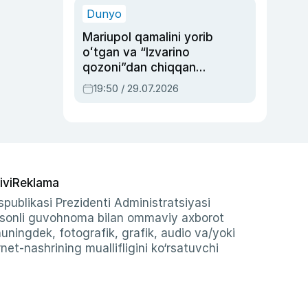
Dunyo
Mariupol qamalini yorib
oʻtgan va “Izvarino
qozoni”dan chiqqan
qahramon — Ukraina
19:50 / 29.07.2026
armiyasi bosh
qoʻmondoni Drapatiy
haqida
ivi
Reklama
publikasi Prezidenti Administratsiyasi
-sonli guvohnoma bilan ommaviy axborot
shuningdek, fotografik, grafik, audio va/yoki
et-nashrining muallifligini ko‘rsatuvchi