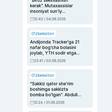
“Biroz sekinlashish
kerak”. Mutaxassislar
insoniyat sun’iy
intellektni boshqara
12:40 / 04.08.2026
olmay qolishidan xavotir
bildirdi
O‘zbekiston
Andijonda Tracker’ga 21
nafar bog‘cha bolasini
joylab, YTH sodir etgan
ayolga sud hukmi o‘qildi
23:41 / 03.08.2026
O‘zbekiston
“Sakkiz qator she’rim
boshimga sakkizta
bomba bo‘lgan”. Abdulla
Oripovni siyosiy
12:24 / 01.08.2026
ayblovlardan asrab
qolgan voqea