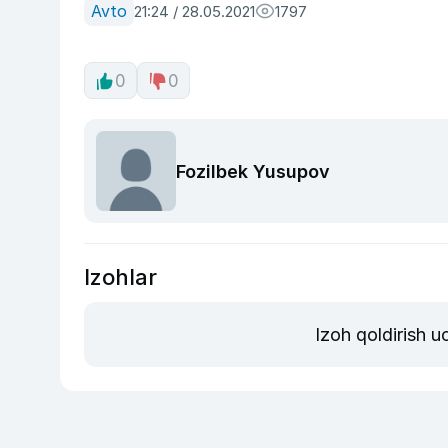
Avto
21:24 / 28.05.2021
1797
0
0
Fozilbek Yusupov
Izohlar
Izoh qoldirish 