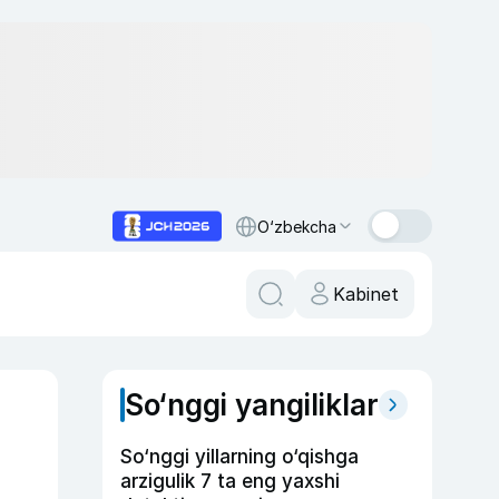
O‘zbekcha
Kabinet
So‘nggi yangiliklar
So‘nggi yillarning o‘qishga
arzigulik 7 ta eng yaxshi