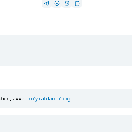
uchun, avval
ro‘yxatdan o‘ting