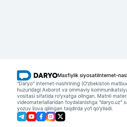
Maxfiylik siyosati
Internet-nas
“Daryo” internet-nashrining (O‘zbekiston matbuo
huzuridagi Axborot va ommaviy kommunikatsiyal
vositasi sifatida ro‘yxatga olingan. Matnli materi
videomateriallaridan foydalanishga “daryo.uz” sa
yozuv ilova qilingan taqdirda yo‘l qo‘yiladi.