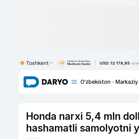
Toshkent
USD :
12 178,85
so'm
O‘zbekiston
Markaziy
Honda narxi 5,4 mln do
hashamatli samolyotni y