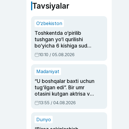
Tavsiyalar
O‘zbekiston
Toshkentda o‘pirilib
tushgan yo‘l qurilishi
bo‘yicha 6 kishiga sud
hukmi o‘qildi
10:10 / 05.08.2026
Madaniyat
“U boshqalar baxti uchun
tug‘ilgan edi”. Bir umr
otasini kutgan aktrisa va
dublyaj ustasi Rimma
13:55 / 04.08.2026
Ahmedovaning
sinovlarga to‘la hayoti
Dunyo