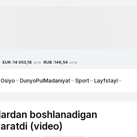
EUR :
RUB :
14 053,18
146,54
so'm
so'm
 Osiyo
Dunyo
Pul
Madaniyat
Sport
Layfstayl
llardan boshlanadigan
aratdi (video)