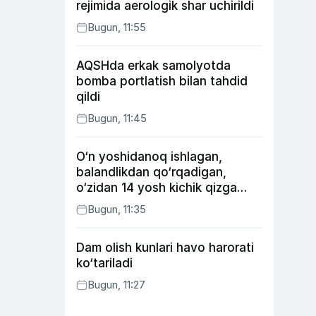
rejimida aerologik shar uchirildi
Bugun, 11:55
AQSHda erkak samolyotda
bomba portlatish bilan tahdid
qildi
Bugun, 11:45
O‘n yoshidanoq ishlagan,
balandlikdan qo‘rqadigan,
o‘zidan 14 yosh kichik qizga
uylangan Yorqinxo‘ja Umarov
Bugun, 11:35
34 yoshda
Dam olish kunlari havo harorati
ko‘tariladi
Bugun, 11:27