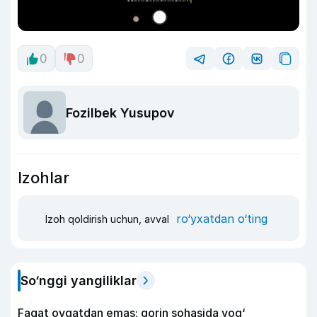
0
0
Fozilbek Yusupov
Izohlar
ro‘yxatdan o‘ting
Izoh qoldirish uchun, avval
So‘nggi yangiliklar
Faqat ovqatdan emas: qorin sohasida yog‘