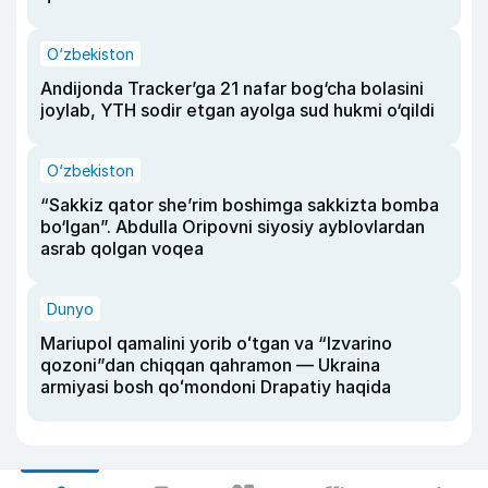
O‘zbekiston
Andijonda Tracker’ga 21 nafar bog‘cha bolasini
joylab, YTH sodir etgan ayolga sud hukmi o‘qildi
O‘zbekiston
“Sakkiz qator she’rim boshimga sakkizta bomba
bo‘lgan”. Abdulla Oripovni siyosiy ayblovlardan
asrab qolgan voqea
Dunyo
Mariupol qamalini yorib oʻtgan va “Izvarino
qozoni”dan chiqqan qahramon — Ukraina
armiyasi bosh qoʻmondoni Drapatiy haqida