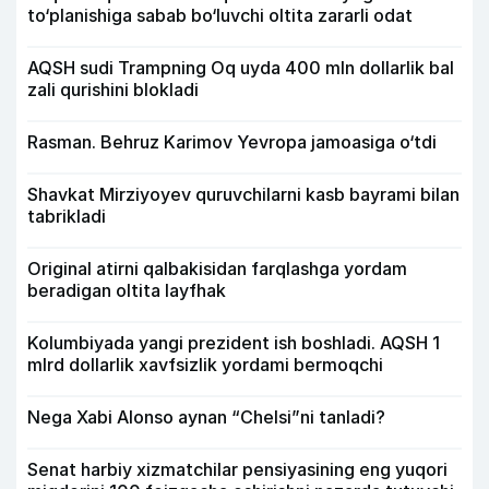
to‘planishiga sabab bo‘luvchi oltita zararli odat
AQSH sudi Trampning Oq uyda 400 mln dollarlik bal
zali qurishini blokladi
Rasman. Behruz Karimov Yevropa jamoasiga o‘tdi
Shavkat Mirziyoyev quruvchilarni kasb bayrami bilan
tabrikladi
Original atirni qalbakisidan farqlashga yordam
beradigan oltita layfhak
Kolumbiyada yangi prezident ish boshladi. AQSH 1
mlrd dollarlik xavfsizlik yordami bermoqchi
Nega Xabi Alonso aynan “Chelsi”ni tanladi?
Senat harbiy xizmatchilar pensiyasining eng yuqori