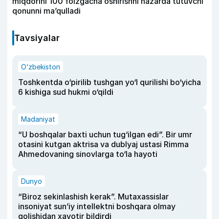
miqdorini 100 foizgacha oshirishni nazarda tutuvchi
qonunni ma’qulladi
Tavsiyalar
O‘zbekiston
Toshkentda o‘pirilib tushgan yo‘l qurilishi bo‘yicha
6 kishiga sud hukmi o‘qildi
Madaniyat
“U boshqalar baxti uchun tug‘ilgan edi”. Bir umr
otasini kutgan aktrisa va dublyaj ustasi Rimma
Ahmedovaning sinovlarga to‘la hayoti
Dunyo
“Biroz sekinlashish kerak”. Mutaxassislar
insoniyat sun’iy intellektni boshqara olmay
qolishidan xavotir bildirdi