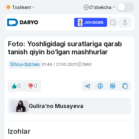
Toshkent
O‘zbekcha
Foto: Yoshligidagi suratlariga qarab
tanish qiyin bo‘lgan mashhurlar
Shou-biznes
01:46 / 27.05.2021
1960
0
0
Guliraʼno Musayeva
Izohlar