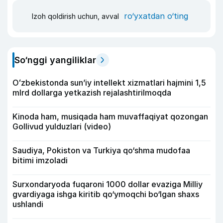
ro‘yxatdan o‘ting
Izoh qoldirish uchun, avval
So‘nggi yangiliklar
Oʻzbekistonda sunʼiy intellekt xizmatlari hajmini 1,5
mlrd dollarga yetkazish rejalashtirilmoqda
Kinoda ham, musiqada ham muvaffaqiyat qozongan
Gollivud yulduzlari (video)
Saudiya, Pokiston va Turkiya qo‘shma mudofaa
bitimi imzoladi
Surxondaryoda fuqaroni 1000 dollar evaziga Milliy
gvardiyaga ishga kiritib qo‘ymoqchi bo‘lgan shaxs
ushlandi