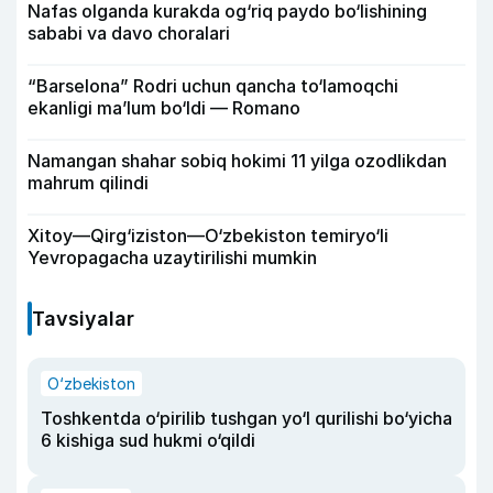
Nafas olganda kurakda og‘riq paydo bo‘lishining
sababi va davo choralari
“Barselona” Rodri uchun qancha to‘lamoqchi
ekanligi ma’lum bo‘ldi — Romano
Namangan shahar sobiq hokimi 11 yilga ozodlikdan
mahrum qilindi
Xitoy—Qirg‘iziston—O‘zbekiston temiryo‘li
Yevropagacha uzaytirilishi mumkin
Tavsiyalar
O‘zbekiston
Toshkentda o‘pirilib tushgan yo‘l qurilishi bo‘yicha
6 kishiga sud hukmi o‘qildi