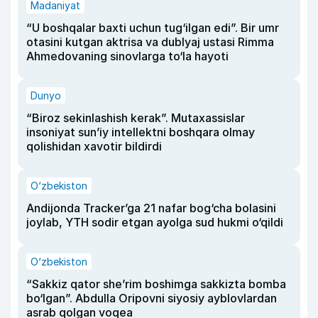
Madaniyat
“U boshqalar baxti uchun tug‘ilgan edi”. Bir umr
otasini kutgan aktrisa va dublyaj ustasi Rimma
Ahmedovaning sinovlarga to‘la hayoti
Dunyo
“Biroz sekinlashish kerak”. Mutaxassislar
insoniyat sun’iy intellektni boshqara olmay
qolishidan xavotir bildirdi
O‘zbekiston
Andijonda Tracker’ga 21 nafar bog‘cha bolasini
joylab, YTH sodir etgan ayolga sud hukmi o‘qildi
O‘zbekiston
“Sakkiz qator she’rim boshimga sakkizta bomba
bo‘lgan”. Abdulla Oripovni siyosiy ayblovlardan
asrab qolgan voqea