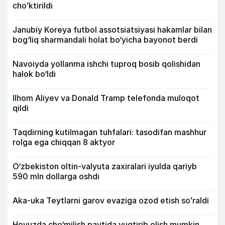
choʻktirildi
Janubiy Koreya futbol assotsiatsiyasi hakamlar bilan
bog‘liq sharmandali holat bo‘yicha bayonot berdi
Navoiyda yollanma ishchi tuproq bosib qolishidan
halok bo‘ldi
Ilhom Aliyev va Donald Tramp telefonda muloqot
qildi
Taqdirning kutilmagan tuhfalari: tasodifan mashhur
rolga ega chiqqan 8 aktyor
O‘zbekiston oltin-valyuta zaxiralari iyulda qariyb
590 mln dollarga oshdi
Aka-uka Teytlarni garov evaziga ozod etish soʻraldi
Hovuzda cho‘milish paytida yuqtirib olish mumkin