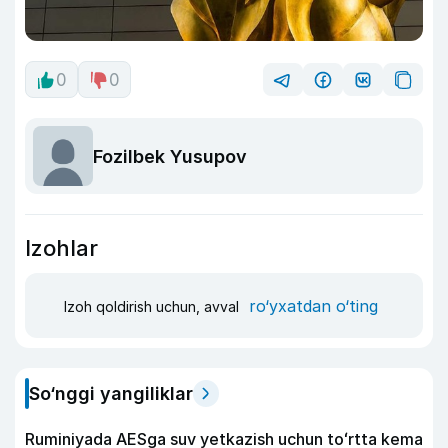
0
0
Fozilbek Yusupov
Izohlar
ro‘yxatdan o‘ting
Izoh qoldirish uchun, avval
So‘nggi yangiliklar
Ruminiyada AESga suv yetkazish uchun toʻrtta kema