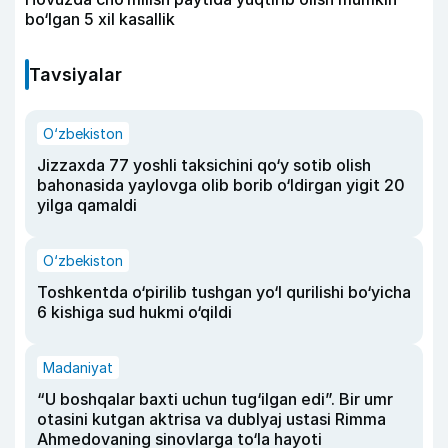
bo‘lgan 5 xil kasallik
Tavsiyalar
O‘zbekiston
Jizzaxda 77 yoshli taksichini qo‘y sotib olish
bahonasida yaylovga olib borib o‘ldirgan yigit 20
yilga qamaldi
O‘zbekiston
Toshkentda o‘pirilib tushgan yo‘l qurilishi bo‘yicha
6 kishiga sud hukmi o‘qildi
Madaniyat
“U boshqalar baxti uchun tug‘ilgan edi”. Bir umr
otasini kutgan aktrisa va dublyaj ustasi Rimma
Ahmedovaning sinovlarga to‘la hayoti