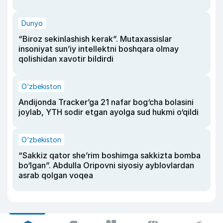
Dunyo
“Biroz sekinlashish kerak”. Mutaxassislar
insoniyat sun’iy intellektni boshqara olmay
qolishidan xavotir bildirdi
O‘zbekiston
Andijonda Tracker’ga 21 nafar bog‘cha bolasini
joylab, YTH sodir etgan ayolga sud hukmi o‘qildi
O‘zbekiston
“Sakkiz qator she’rim boshimga sakkizta bomba
bo‘lgan”. Abdulla Oripovni siyosiy ayblovlardan
asrab qolgan voqea