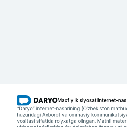
Maxfiylik siyosati
Internet-nas
“Daryo” internet-nashrining (O‘zbekiston matbuo
huzuridagi Axborot va ommaviy kommunikatsiyal
vositasi sifatida ro‘yxatga olingan. Matnli materi