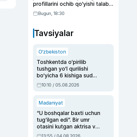
profillarini ochib qo‘yishi talab
etilishi mumkin
Bugun, 18:30
Tavsiyalar
O‘zbekiston
Toshkentda o‘pirilib
tushgan yo‘l qurilishi
bo‘yicha 6 kishiga sud
hukmi o‘qildi
10:10 / 05.08.2026
Madaniyat
“U boshqalar baxti uchun
tug‘ilgan edi”. Bir umr
otasini kutgan aktrisa va
dublyaj ustasi Rimma
13:55 / 04.08.2026