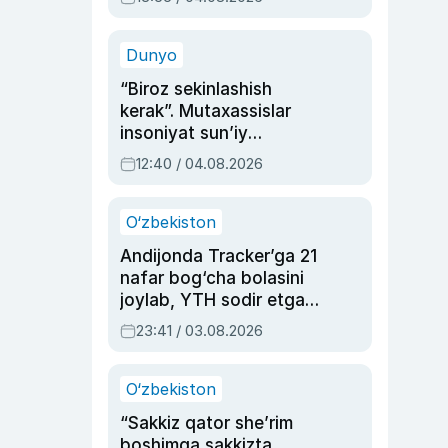
Ahmedovaning
sinovlarga to‘la hayoti
Dunyo
“Biroz sekinlashish
kerak”. Mutaxassislar
insoniyat sun’iy
intellektni boshqara
12:40 / 04.08.2026
olmay qolishidan xavotir
bildirdi
O‘zbekiston
Andijonda Tracker’ga 21
nafar bog‘cha bolasini
joylab, YTH sodir etgan
ayolga sud hukmi o‘qildi
23:41 / 03.08.2026
O‘zbekiston
“Sakkiz qator she’rim
boshimga sakkizta