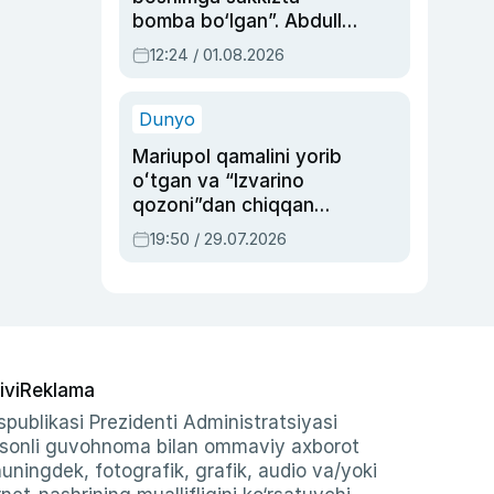
bomba bo‘lgan”. Abdulla
Oripovni siyosiy
12:24 / 01.08.2026
ayblovlardan asrab
qolgan voqea
Dunyo
Mariupol qamalini yorib
oʻtgan va “Izvarino
qozoni”dan chiqqan
qahramon — Ukraina
19:50 / 29.07.2026
armiyasi bosh
qoʻmondoni Drapatiy
haqida
ivi
Reklama
publikasi Prezidenti Administratsiyasi
-sonli guvohnoma bilan ommaviy axborot
shuningdek, fotografik, grafik, audio va/yoki