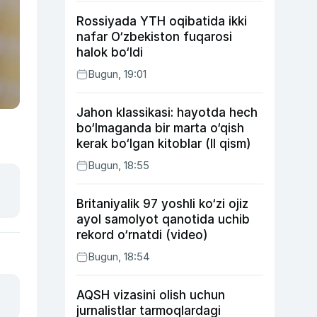
Rossiyada YTH oqibatida ikki
nafar O‘zbekiston fuqarosi
halok bo‘ldi
Bugun, 19:01
Jahon klassikasi: hayotda hech
bo‘lmaganda bir marta o‘qish
kerak bo‘lgan kitoblar (II qism)
Bugun, 18:55
Britaniyalik 97 yoshli ko‘zi ojiz
ayol samolyot qanotida uchib
rekord o‘rnatdi (video)
Bugun, 18:54
AQSH vizasini olish uchun
jurnalistlar tarmoqlardagi