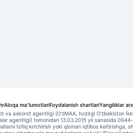
hr
Aloqa ma'lumotlari
Foydalanish shartlari
Yangiliklar arx
t va axborot agentligi (O‘zMAA, hozirgi O‘zbekiston Res
ar agentligi) tomonidan 13.03.2015 yil sanasida 0944
allarni to‘liq ko‘chirish yoki qisman iqtibos keltirishga, 