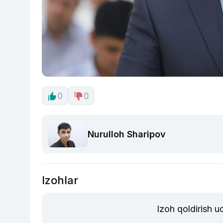
0
0
Nurulloh Sharipov
Izohlar
Izoh qoldirish 