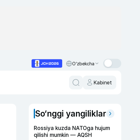
O‘zbekcha
Kabinet
So‘nggi yangiliklar
Rossiya kuzda NATOga hujum
qilishi mumkin — AQSH