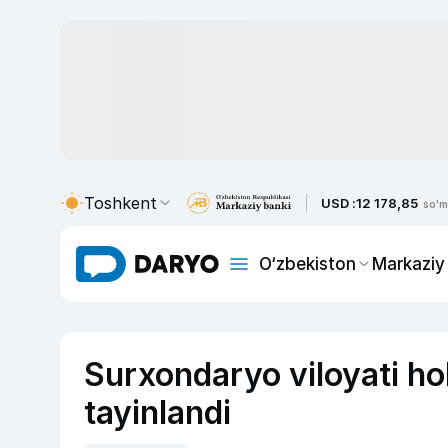
Toshkent
USD :
12 178,85
so'm
O‘zbekiston
Markaziy
Surxondaryo viloyati ho
tayinlandi