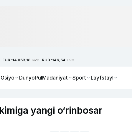
EUR :
RUB :
14 053,18
146,54
so'm
so'm
 Osiyo
Dunyo
Pul
Madaniyat
Sport
Layfstayl
kimiga yangi o‘rinbosar