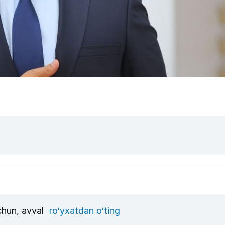
uchun, avval
ro‘yxatdan o‘ting