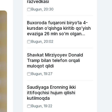
razvedkasi
Bugun, 20:30
Buxoroda fuqaroni biryo‘la 4-
kursdan o’qishga kiritib qo’yish
evaziga 26 mln so’m olgan
shaxs ushlandi
Bugun, 20:02
Shavkat Mirziyoyev Donald
Tramp bilan telefon orqali
muloqot qildi
Bugun, 19:27
Saudiyaga Eronning ikki
ittifoqchisi hujum qilishi
kutilmoqda
Bugun, 19:22