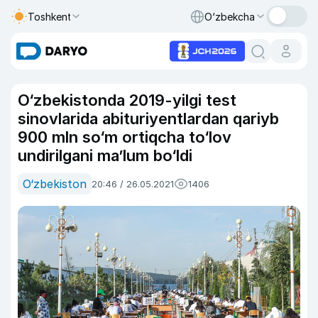
Toshkent
O‘zbekcha
O‘zbekistonda 2019-yilgi test
sinovlarida abituriyentlardan qariyb
900 mln so‘m ortiqcha to‘lov
undirilgani ma’lum bo‘ldi
O‘zbekiston
20:46 / 26.05.2021
1406