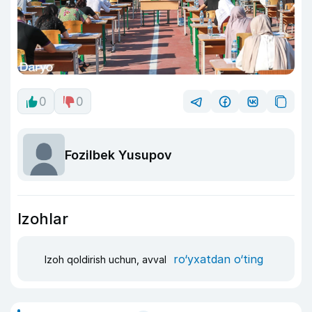
0
0
Fozilbek Yusupov
Izohlar
ro‘yxatdan o‘ting
Izoh qoldirish uchun, avval