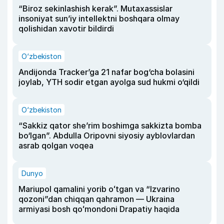
“Biroz sekinlashish kerak”. Mutaxassislar
insoniyat sun’iy intellektni boshqara olmay
qolishidan xavotir bildirdi
O‘zbekiston
Andijonda Tracker’ga 21 nafar bog‘cha bolasini
joylab, YTH sodir etgan ayolga sud hukmi o‘qildi
O‘zbekiston
“Sakkiz qator she’rim boshimga sakkizta bomba
bo‘lgan”. Abdulla Oripovni siyosiy ayblovlardan
asrab qolgan voqea
Dunyo
Mariupol qamalini yorib oʻtgan va “Izvarino
qozoni”dan chiqqan qahramon — Ukraina
armiyasi bosh qoʻmondoni Drapatiy haqida