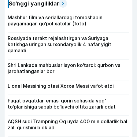
So‘nggi yangiliklar
Mashhur film va seriallardagi tomoshabin
payqamagan qo‘pol xatolar (foto)
Rossiyada terakt rejalashtirgan va Suriyaga
ketishga uringan surxondaryolik 4 nafar yigit
qamaldi
Shri Lankada mahbuslar isyon ko‘tardi: qurbon va
jarohatlanganlar bor
Lionel Messining otasi Xorxe Messi vafot etdi
Faqat ovqatdan emas: qorin sohasida yog‘
to‘planishiga sabab bo‘luvchi oltita zararli odat
AQSH sudi Trampning Oq uyda 400 mln dollarlik bal
zali qurishini blokladi