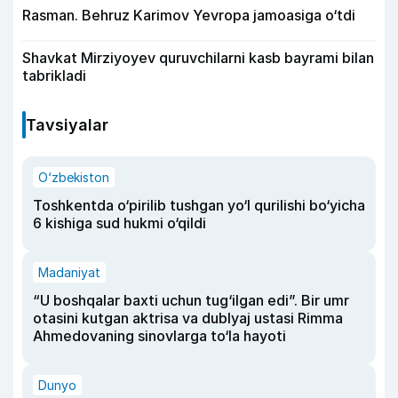
Rasman. Behruz Karimov Yevropa jamoasiga o‘tdi
Shavkat Mirziyoyev quruvchilarni kasb bayrami bilan
tabrikladi
Tavsiyalar
O‘zbekiston
Toshkentda o‘pirilib tushgan yo‘l qurilishi bo‘yicha
6 kishiga sud hukmi o‘qildi
Madaniyat
“U boshqalar baxti uchun tug‘ilgan edi”. Bir umr
otasini kutgan aktrisa va dublyaj ustasi Rimma
Ahmedovaning sinovlarga to‘la hayoti
Dunyo