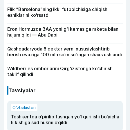
Flik “Barselona”ning ikki futbolchisiga chiqish
eshiklarini ko‘rsatdi
Eron Hormuzda BAA yonilg‘i kemasiga raketa bilan
hujum qildi — Abu Dabi
Qashqadaryoda 6 gektar yerni xususiylashtirib
berish evaziga 100 mln so‘m so‘ragan shaxs ushlandi
Wildberries omborlarini Qirg‘izistonga ko‘chirish
taklif qilindi
Tavsiyalar
O‘zbekiston
Toshkentda o‘pirilib tushgan yo‘l qurilishi bo‘yicha
6 kishiga sud hukmi o‘qildi