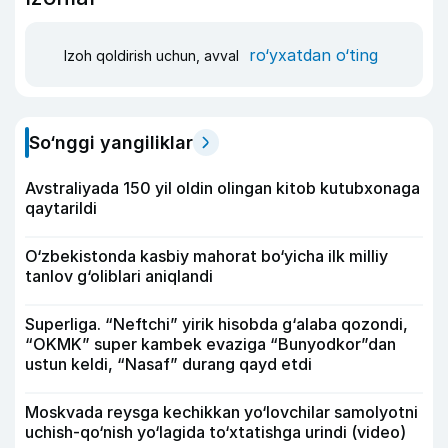
ro‘yxatdan o‘ting
Izoh qoldirish uchun, avval
So‘nggi yangiliklar
Avstraliyada 150 yil oldin olingan kitob kutubxonaga
qaytarildi
O‘zbekistonda kasbiy mahorat bo‘yicha ilk milliy
tanlov g‘oliblari aniqlandi
Superliga. “Neftchi” yirik hisobda g‘alaba qozondi,
“OKMK” super kambek evaziga “Bunyodkor”dan
ustun keldi, “Nasaf” durang qayd etdi
Moskvada reysga kechikkan yo‘lovchilar samolyotni
uchish-qo‘nish yo‘lagida to‘xtatishga urindi (video)