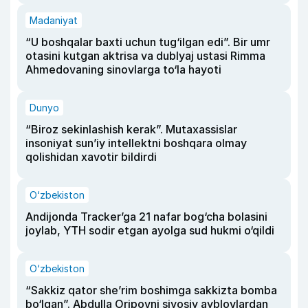
Madaniyat
“U boshqalar baxti uchun tug‘ilgan edi”. Bir umr
otasini kutgan aktrisa va dublyaj ustasi Rimma
Ahmedovaning sinovlarga to‘la hayoti
Dunyo
“Biroz sekinlashish kerak”. Mutaxassislar
insoniyat sun’iy intellektni boshqara olmay
qolishidan xavotir bildirdi
O‘zbekiston
Andijonda Tracker’ga 21 nafar bog‘cha bolasini
joylab, YTH sodir etgan ayolga sud hukmi o‘qildi
O‘zbekiston
“Sakkiz qator she’rim boshimga sakkizta bomba
bo‘lgan”. Abdulla Oripovni siyosiy ayblovlardan