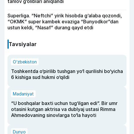
tanlov g‘oliblari aniqlandi
Superliga. “Neftchi” yirik hisobda g‘alaba qozondi,
“OKMK” super kambek evaziga “Bunyodkor”dan
ustun keldi, “Nasaf” durang qayd etdi
Tavsiyalar
O‘zbekiston
Toshkentda o‘pirilib tushgan yo‘l qurilishi bo‘yicha
6 kishiga sud hukmi o‘qildi
Madaniyat
“U boshqalar baxti uchun tug‘ilgan edi”. Bir umr
otasini kutgan aktrisa va dublyaj ustasi Rimma
Ahmedovaning sinovlarga to‘la hayoti
Dunyo