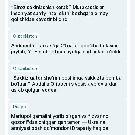
“Biroz sekinlashish kerak”. Mutaxassislar
insoniyat sun’iy intellektni boshqara olmay
qolishidan xavotir bildirdi
O‘zbekiston
Andijonda Tracker’ga 21 nafar bog‘cha bolasini
joylab, YTH sodir etgan ayolga sud hukmi o‘qildi
O‘zbekiston
“Sakkiz qator she’rim boshimga sakkizta bomba
bo‘lgan”. Abdulla Oripovni siyosiy ayblovlardan
asrab qolgan voqea
Dunyo
Mariupol qamalini yorib oʻtgan va “Izvarino
qozoni”dan chiqqan qahramon — Ukraina
armiyasi bosh qoʻmondoni Drapatiy haqida