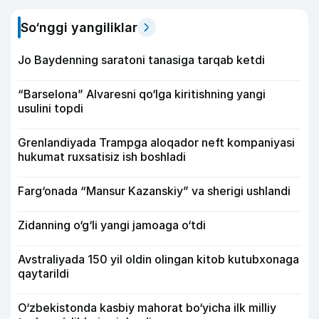
So‘nggi yangiliklar
Jo Baydenning saratoni tanasiga tarqab ketdi
“Barselona” Alvaresni qo‘lga kiritishning yangi
usulini topdi
Grenlandiyada Trampga aloqador neft kompaniyasi
hukumat ruxsatisiz ish boshladi
Farg‘onada “Mansur Kazanskiy” va sherigi ushlandi
Zidanning o‘g‘li yangi jamoaga o‘tdi
Avstraliyada 150 yil oldin olingan kitob kutubxonaga
qaytarildi
O‘zbekistonda kasbiy mahorat bo‘yicha ilk milliy