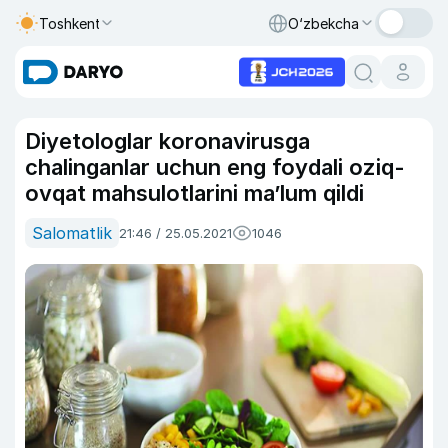
Toshkent
O‘zbekcha
Diyetologlar koronavirusga
chalinganlar uchun eng foydali oziq-
ovqat mahsulotlarini ma’lum qildi
Salomatlik
21:46 / 25.05.2021
1046