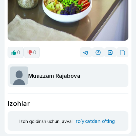
0
0
Muazzam Rajabova
Izohlar
ro‘yxatdan o‘ting
Izoh qoldirish uchun, avval