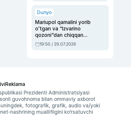
qolgan voqea
Dunyo
Mariupol qamalini yorib
oʻtgan va “Izvarino
qozoni”dan chiqqan
qahramon — Ukraina
19:50 / 29.07.2026
armiyasi bosh
qoʻmondoni Drapatiy
haqida
ivi
Reklama
publikasi Prezidenti Administratsiyasi
-sonli guvohnoma bilan ommaviy axborot
shuningdek, fotografik, grafik, audio va/yoki
et-nashrining muallifligini ko‘rsatuvchi