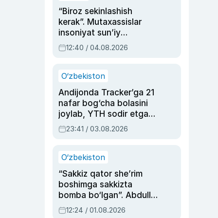
“Biroz sekinlashish
kerak”. Mutaxassislar
insoniyat sun’iy
intellektni boshqara
12:40 / 04.08.2026
olmay qolishidan xavotir
bildirdi
O‘zbekiston
Andijonda Tracker’ga 21
nafar bog‘cha bolasini
joylab, YTH sodir etgan
ayolga sud hukmi o‘qildi
23:41 / 03.08.2026
O‘zbekiston
“Sakkiz qator she’rim
boshimga sakkizta
bomba bo‘lgan”. Abdulla
Oripovni siyosiy
12:24 / 01.08.2026
ayblovlardan asrab