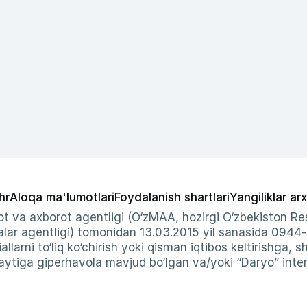
hr
Aloqa ma'lumotlari
Foydalanish shartlari
Yangiliklar arx
t va axborot agentligi (O‘zMAA, hozirgi O‘zbekiston Res
ar agentligi) tomonidan 13.03.2015 yil sanasida 0944
allarni to‘liq ko‘chirish yoki qisman iqtibos keltirishga, 
ytiga giperhavola mavjud bo‘lgan va/yoki “Daryo” intern