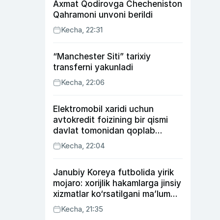
Axmat Qodirovga Checheniston
Qahramoni unvoni berildi
Kecha, 22:31
“Manchester Siti” tarixiy
transferni yakunladi
Kecha, 22:06
Elektromobil xaridi uchun
avtokredit foizining bir qismi
davlat tomonidan qoplab
berilishi mumkin
Kecha, 22:04
Janubiy Koreya futbolida yirik
mojaro: xorijlik hakamlarga jinsiy
xizmatlar ko‘rsatilgani ma’lum
qilindi
Kecha, 21:35