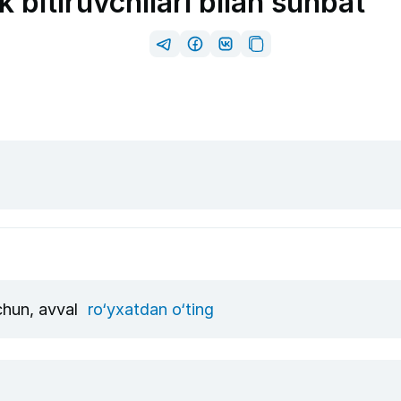
k bitiruvchilari bilan suhbat
uchun, avval
ro‘yxatdan o‘ting