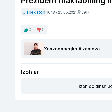
Prezident maktabining il
O‘zbekiston
16:18 / 25.05.2021
5917
0
0
Xonzodabegim Aʼzamova
Izohlar
Izoh qoldirish 