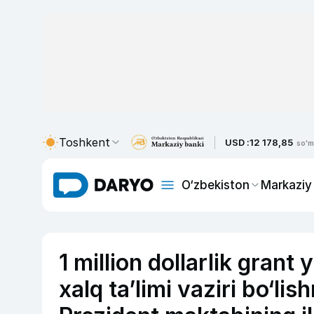
Toshkent
USD :
12 178,85
so'm
O‘zbekiston
Markaziy
1 million dollarlik grant
xalq ta’limi vaziri bo‘lis