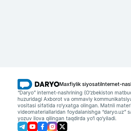
Maxfiylik siyosati
Internet-nas
“Daryo” internet-nashrining (O‘zbekiston matbuo
huzuridagi Axborot va ommaviy kommunikatsiyal
vositasi sifatida ro‘yxatga olingan. Matnli materi
videomateriallaridan foydalanishga “daryo.uz” sa
yozuv ilova qilingan taqdirda yo‘l qo‘yiladi.