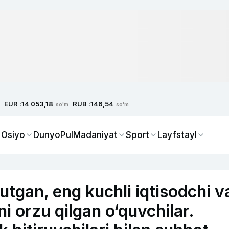
EUR :
RUB :
14 053,18
146,54
so'm
so'm
 Osiyo
Dunyo
Pul
Madaniyat
Sport
Layfstayl
 yutgan, eng kuchli iqtisodchi v
hni orzu qilgan o‘quvchilar.