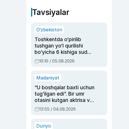
Tavsiyalar
O‘zbekiston
Toshkentda o‘pirilib
tushgan yo‘l qurilishi
bo‘yicha 6 kishiga sud
hukmi o‘qildi
10:10 / 05.08.2026
Madaniyat
“U boshqalar baxti uchun
tug‘ilgan edi”. Bir umr
otasini kutgan aktrisa va
dublyaj ustasi Rimma
13:55 / 04.08.2026
Ahmedovaning
sinovlarga to‘la hayoti
Dunyo