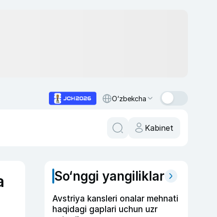
O‘zbekcha
Kabinet
So‘nggi yangiliklar
a
Avstriya kansleri onalar mehnati
haqidagi gaplari uchun uzr