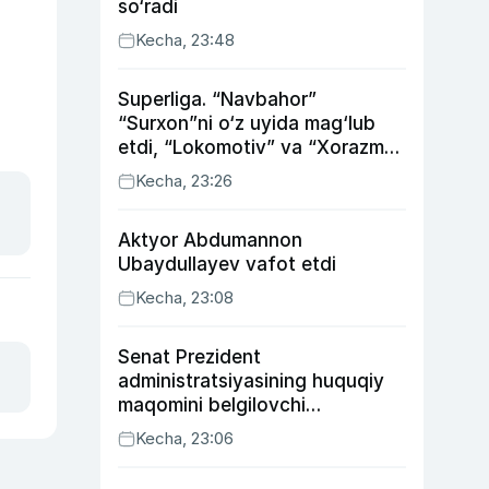
so‘radi
Kecha, 23:48
Superliga. “Navbahor”
“Surxon”ni o‘z uyida mag‘lub
etdi, “Lokomotiv” va “Xorazm”
uyda g‘alaba qozondi
Kecha, 23:26
Aktyor Abdu­mannon
Ubaydullayev vafot etdi
Kecha, 23:08
Senat Prezident
administratsiyasining huquqiy
maqomini belgilovchi
konstitutsiyaviy qonunni
Kecha, 23:06
ma’qulladi