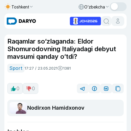
Toshkent
O‘zbekcha
Raqamlar so‘zlaganda: Eldor
Shomurodovning Italiyadagi debyut
mavsumi qanday o‘tdi?
Sport
17:27 / 23.05.2021
1381
0
0
Nodirxon Hamidxonov