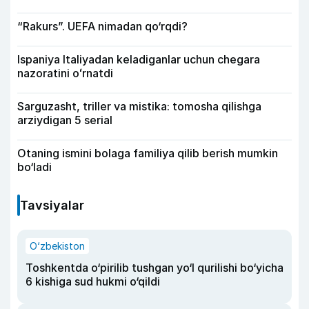
“Rakurs”. UEFA nimadan qo‘rqdi?
Ispaniya Italiyadan keladiganlar uchun chegara
nazoratini oʻrnatdi
Sarguzasht, triller va mistika: tomosha qilishga
arziydigan 5 serial
Otaning ismini bolaga familiya qilib berish mumkin
bo‘ladi
Tavsiyalar
O‘zbekiston
Toshkentda o‘pirilib tushgan yo‘l qurilishi bo‘yicha
6 kishiga sud hukmi o‘qildi