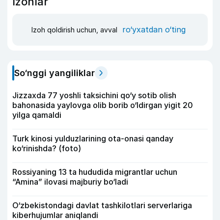
Izohlar
ro‘yxatdan o‘ting
Izoh qoldirish uchun, avval
So‘nggi yangiliklar
Jizzaxda 77 yoshli taksichini qo‘y sotib olish
bahonasida yaylovga olib borib o‘ldirgan yigit 20
yilga qamaldi
Turk kinosi yulduzlarining ota-onasi qanday
ko‘rinishda? (foto)
Rossiyaning 13 ta hududida migrantlar uchun
“Amina” ilovasi majburiy bo‘ladi
O‘zbekistondagi davlat tashkilotlari serverlariga
kiberhujumlar aniqlandi