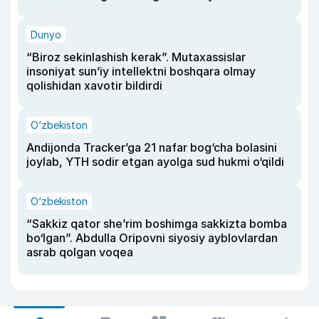
Dunyo
“Biroz sekinlashish kerak”. Mutaxassislar
insoniyat sun’iy intellektni boshqara olmay
qolishidan xavotir bildirdi
O‘zbekiston
Andijonda Tracker’ga 21 nafar bog‘cha bolasini
joylab, YTH sodir etgan ayolga sud hukmi o‘qildi
O‘zbekiston
“Sakkiz qator she’rim boshimga sakkizta bomba
bo‘lgan”. Abdulla Oripovni siyosiy ayblovlardan
asrab qolgan voqea