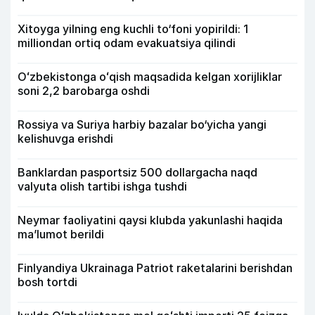
Xitoyga yilning eng kuchli to‘foni yopirildi: 1
milliondan ortiq odam evakuatsiya qilindi
Oʻzbekistonga oʻqish maqsadida kelgan xorijliklar
soni 2,2 barobarga oshdi
Rossiya va Suriya harbiy bazalar bo‘yicha yangi
kelishuvga erishdi
Banklardan pasportsiz 500 dollargacha naqd
valyuta olish tartibi ishga tushdi
Neymar faoliyatini qaysi klubda yakunlashi haqida
ma’lumot berildi
Finlyandiya Ukrainaga Patriot raketalarini berishdan
bosh tortdi