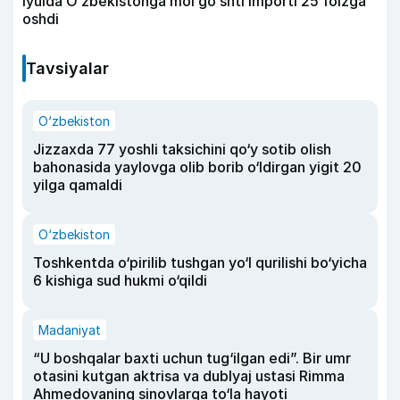
Iyulda Oʻzbekistonga mol goʻshti importi 25 foizga
oshdi
Tavsiyalar
O‘zbekiston
Jizzaxda 77 yoshli taksichini qo‘y sotib olish
bahonasida yaylovga olib borib o‘ldirgan yigit 20
yilga qamaldi
O‘zbekiston
Toshkentda o‘pirilib tushgan yo‘l qurilishi bo‘yicha
6 kishiga sud hukmi o‘qildi
Madaniyat
“U boshqalar baxti uchun tug‘ilgan edi”. Bir umr
otasini kutgan aktrisa va dublyaj ustasi Rimma
Ahmedovaning sinovlarga to‘la hayoti