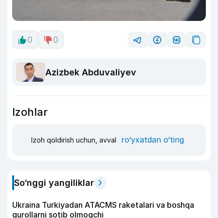
0
0
Azizbek Abduvaliyev
Izohlar
ro‘yxatdan o‘ting
Izoh qoldirish uchun, avval
So‘nggi yangiliklar
Ukraina Turkiyadan ATACMS raketalari va boshqa
qurollarni sotib olmoqchi