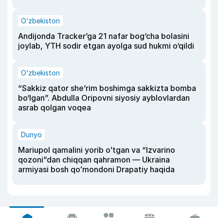
O‘zbekiston
Andijonda Tracker’ga 21 nafar bog‘cha bolasini
joylab, YTH sodir etgan ayolga sud hukmi o‘qildi
O‘zbekiston
“Sakkiz qator she’rim boshimga sakkizta bomba
bo‘lgan”. Abdulla Oripovni siyosiy ayblovlardan
asrab qolgan voqea
Dunyo
Mariupol qamalini yorib oʻtgan va “Izvarino
qozoni”dan chiqqan qahramon — Ukraina
armiyasi bosh qoʻmondoni Drapatiy haqida