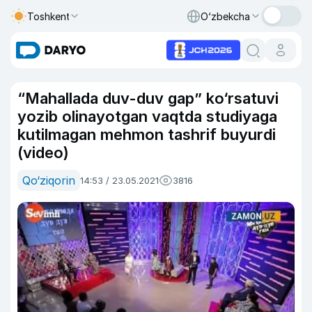
Toshkent
O‘zbekcha
“Mahallada duv-duv gap” ko‘rsatuvi
yozib olinayotgan vaqtda studiyaga
kutilmagan mehmon tashrif buyurdi
(video)
Qo‘ziqorin
14:53 / 23.05.2021
3816