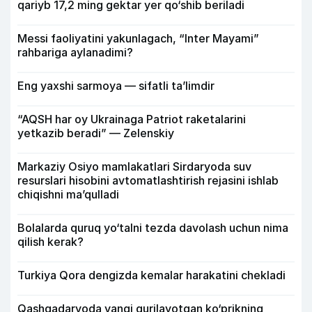
qariyb 17,2 ming gektar yer qo‘shib beriladi
Messi faoliyatini yakunlagach, “Inter Mayami”
rahbariga aylanadimi?
Eng yaxshi sarmoya — sifatli ta’limdir
“AQSH har oy Ukrainaga Patriot raketalarini
yetkazib beradi” — Zelenskiy
Markaziy Osiyo mamlakatlari Sirdaryoda suv
resurslari hisobini avtomatlashtirish rejasini ishlab
chiqishni ma’qulladi
Bolalarda quruq yo‘talni tezda davolash uchun nima
qilish kerak?
Turkiya Qora dengizda kemalar harakatini chekladi
Qashqadaryoda yangi qurilayotgan ko‘prikning