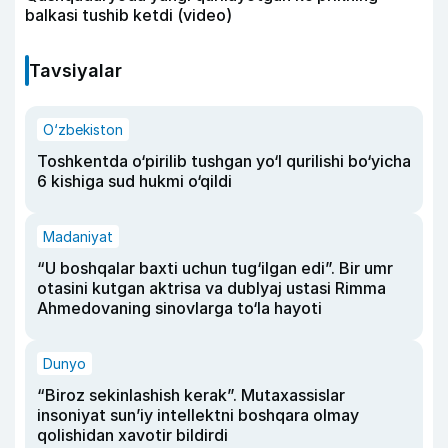
balkasi tushib ketdi (video)
Tavsiyalar
O‘zbekiston
Toshkentda o‘pirilib tushgan yo‘l qurilishi bo‘yicha
6 kishiga sud hukmi o‘qildi
Madaniyat
“U boshqalar baxti uchun tug‘ilgan edi”. Bir umr
otasini kutgan aktrisa va dublyaj ustasi Rimma
Ahmedovaning sinovlarga to‘la hayoti
Dunyo
“Biroz sekinlashish kerak”. Mutaxassislar
insoniyat sun’iy intellektni boshqara olmay
qolishidan xavotir bildirdi