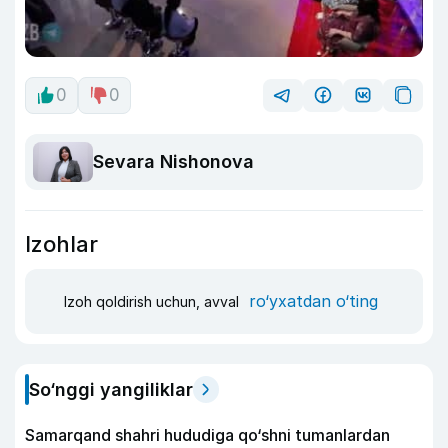
0
0
Sevara Nishonova
Izohlar
ro‘yxatdan o‘ting
Izoh qoldirish uchun, avval
So‘nggi yangiliklar
Samarqand shahri hududiga qo‘shni tumanlardan