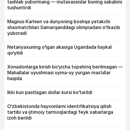
tashlab yubormang — mutaxassislar buning sababini
tushuntirdi
Magnus Karlsen va dunyoning boshqa yetakchi
shaxmatchilari Samarqanddagi olimpiadani o‘tkazib
yuboradi
Netanyaxuning o‘lgan akasiga Ugandada haykal
qo‘yildi
Xonadonlarga kirish bo‘yicha topshiriq berilmagan —
Mahallalar uyushmasi uyma-uy yurgan mas’ullar
haqida
Ikki kun pastlagan dollar kursi ko‘tarildi
O‘zbekistonda hayvonlarni identifikatsiya qilish
tartibi va ijtimoiy tarmoqlardagi feyk xabarlarga
izoh berildi