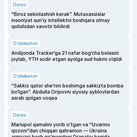
Dunyo
“Biroz sekinlashish kerak”. Mutaxassislar
insoniyat sun’iy intellektni boshqara olmay
qolishidan xavotir bildirdi
O‘zbekiston
Andijonda Tracker’ga 21 nafar bog‘cha bolasini
joylab, YTH sodir etgan ayolga sud hukmi o‘qildi
O‘zbekiston
“Sakkiz qator she’rim boshimga sakkizta bomba
bo‘lgan”. Abdulla Oripovni siyosiy ayblovlardan
asrab qolgan voqea
Dunyo
Mariupol qamalini yorib oʻtgan va “Izvarino
qozoni”dan chiqqan qahramon — Ukraina
armiyasi bosh qoʻmondoni Drapatiy haqida