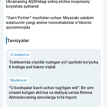
Ukrainaning AQSHdagi sobiq elchisi noqonuniy
boyishda ayblandi
“Garri Potter” muxlislari uchun: Miyazaki uslubini
eslatuvchi yangi anime tomoshabinlar e’tiborini
qozonmoqda
Tavsiyalar
O‘zbekiston
Toshkentda o‘pirilib tushgan yo‘l qurilishi bo‘yicha
6 kishiga sud hukmi o‘qildi
Madaniyat
“U boshqalar baxti uchun tug‘ilgan edi”. Bir umr
otasini kutgan aktrisa va dublyaj ustasi Rimma
Ahmedovaning sinovlarga to‘la hayoti