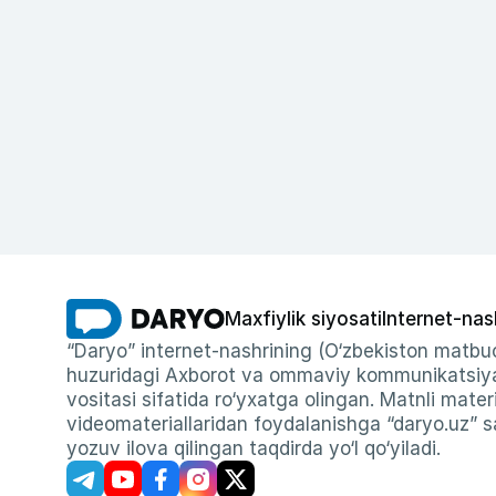
Maxfiylik siyosati
Internet-nas
“Daryo” internet-nashrining (O‘zbekiston matbuo
huzuridagi Axborot va ommaviy kommunikatsiyal
vositasi sifatida ro‘yxatga olingan. Matnli materi
videomateriallaridan foydalanishga “daryo.uz” sa
yozuv ilova qilingan taqdirda yo‘l qo‘yiladi.