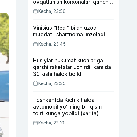
ovqatlanish korxonalari qancha
soliq toʻlagani ochiqlandi
Kecha, 23:56
Vinisius “Real” bilan uzoq
muddatli shartnoma imzoladi
Kecha, 23:45
Husiylar hukumat kuchlariga
qarshi raketalar uchirdi, kamida
30 kishi halok bo‘ldi
Kecha, 23:35
Toshkentda Kichik halqa
avtomobil yo‘lining bir qismi
to‘rt kunga yopildi (xarita)
Kecha, 23:10