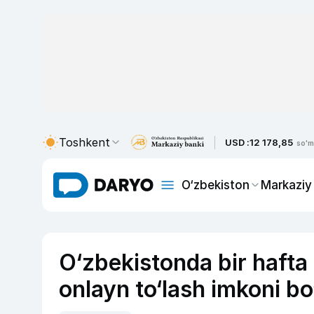
Toshkent
USD :
12 178,85
so'm
O‘zbekiston
Markaziy
O‘zbekistonda bir hafta
onlayn to‘lash imkoni bo