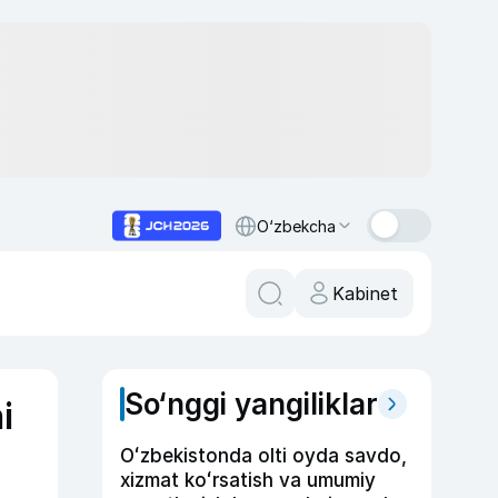
O‘zbekcha
Kabinet
So‘nggi yangiliklar
i
Oʻzbekistonda olti oyda savdo,
xizmat koʻrsatish va umumiy