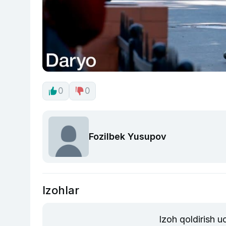
0
0
Fozilbek Yusupov
Izohlar
Izoh qoldirish 