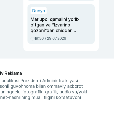
qolgan voqea
Dunyo
Mariupol qamalini yorib
oʻtgan va “Izvarino
qozoni”dan chiqqan
qahramon — Ukraina
19:50 / 29.07.2026
armiyasi bosh
qoʻmondoni Drapatiy
haqida
ivi
Reklama
publikasi Prezidenti Administratsiyasi
-sonli guvohnoma bilan ommaviy axborot
shuningdek, fotografik, grafik, audio va/yoki
et-nashrining muallifligini ko‘rsatuvchi