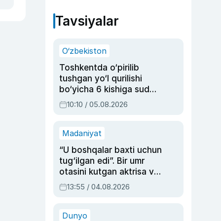
Tavsiyalar
O‘zbekiston
Toshkentda o‘pirilib
tushgan yo‘l qurilishi
bo‘yicha 6 kishiga sud
hukmi o‘qildi
10:10 / 05.08.2026
Madaniyat
“U boshqalar baxti uchun
tug‘ilgan edi”. Bir umr
otasini kutgan aktrisa va
dublyaj ustasi Rimma
13:55 / 04.08.2026
Ahmedovaning
sinovlarga to‘la hayoti
Dunyo