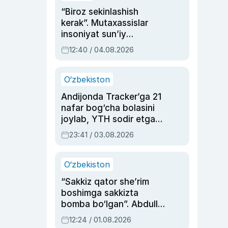
“Biroz sekinlashish
kerak”. Mutaxassislar
insoniyat sun’iy
intellektni boshqara
12:40 / 04.08.2026
olmay qolishidan xavotir
bildirdi
O‘zbekiston
Andijonda Tracker’ga 21
nafar bog‘cha bolasini
joylab, YTH sodir etgan
ayolga sud hukmi o‘qildi
23:41 / 03.08.2026
O‘zbekiston
“Sakkiz qator she’rim
boshimga sakkizta
bomba bo‘lgan”. Abdulla
Oripovni siyosiy
12:24 / 01.08.2026
ayblovlardan asrab