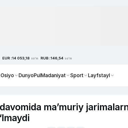
EUR :
RUB :
14 053,18
146,54
so'm
so'm
 Osiyo
Dunyo
Pul
Madaniyat
Sport
Layfstayl
 davomida ma’muriy jarimalarn
‘lmaydi