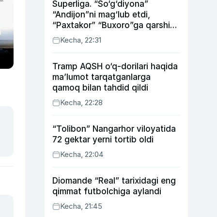
Superliga. “So‘g‘diyona”
“Andijon”ni mag‘lub etdi,
“Paxtakor” “Buxoro”ga qarshi
bahsda g‘alabani qo‘ldan
Kecha, 22:31
chiqardi
Tramp AQSH o‘q-dorilari haqida
ma’lumot tarqatganlarga
qamoq bilan tahdid qildi
Kecha, 22:28
“Tolibon” Nangarhor viloyatida
72 gektar yerni tortib oldi
Kecha, 22:04
Diomande “Real” tarixidagi eng
qimmat futbolchiga aylandi
Kecha, 21:45