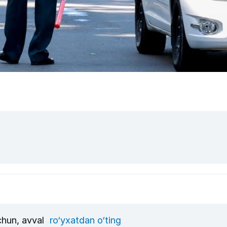
uchun, avval
ro‘yxatdan o‘ting