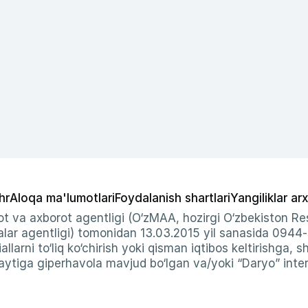
hr
Aloqa ma'lumotlari
Foydalanish shartlari
Yangiliklar arx
t va axborot agentligi (O‘zMAA, hozirgi O‘zbekiston Res
ar agentligi) tomonidan 13.03.2015 yil sanasida 0944
allarni to‘liq ko‘chirish yoki qisman iqtibos keltirishga, 
ytiga giperhavola mavjud bo‘lgan va/yoki “Daryo” intern