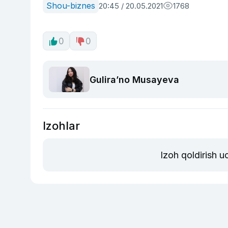
Shou-biznes
20:45 / 20.05.2021
1768
0
0
Guliraʼno Musayeva
Izohlar
Izoh qoldirish 