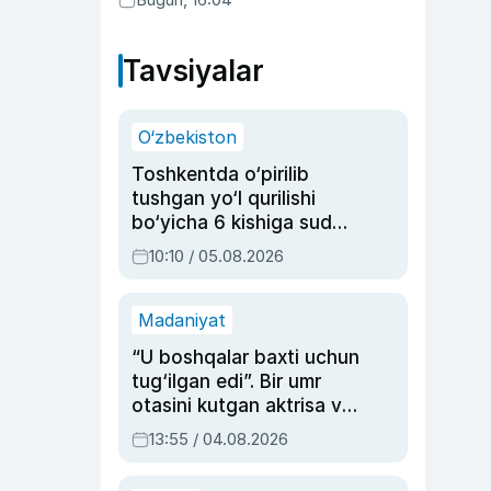
Tavsiyalar
O‘zbekiston
Toshkentda o‘pirilib
tushgan yo‘l qurilishi
bo‘yicha 6 kishiga sud
hukmi o‘qildi
10:10 / 05.08.2026
Madaniyat
“U boshqalar baxti uchun
tug‘ilgan edi”. Bir umr
otasini kutgan aktrisa va
dublyaj ustasi Rimma
13:55 / 04.08.2026
Ahmedovaning
sinovlarga to‘la hayoti