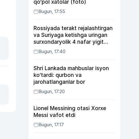
qo‘pol xatolar (foto)
Bugun, 17:55
Rossiyada terakt rejalashtirgan
va Suriyaga ketishga uringan
surxondaryolik 4 nafar yigit
qamaldi
Bugun, 17:40
Shri Lankada mahbuslar isyon
ko‘tardi: qurbon va
jarohatlanganlar bor
Bugun, 17:20
Lionel Messining otasi Xorxe
Messi vafot etdi
Bugun, 17:17