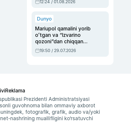
12:24 / 01.08.2026
ayblovlardan asrab
qolgan voqea
Dunyo
Mariupol qamalini yorib
oʻtgan va “Izvarino
qozoni”dan chiqqan
qahramon — Ukraina
19:50 / 29.07.2026
armiyasi bosh
qoʻmondoni Drapatiy
haqida
ivi
Reklama
publikasi Prezidenti Administratsiyasi
-sonli guvohnoma bilan ommaviy axborot
shuningdek, fotografik, grafik, audio va/yoki
et-nashrining muallifligini ko‘rsatuvchi