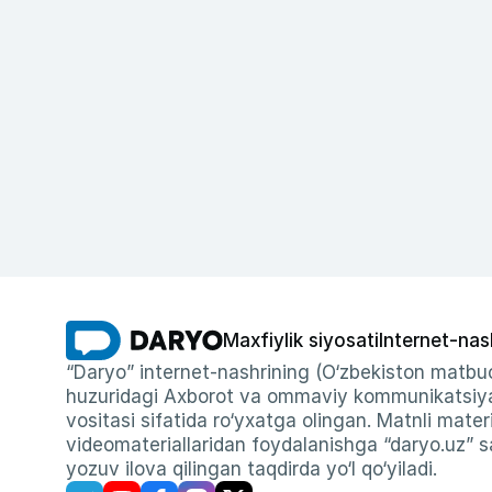
Maxfiylik siyosati
Internet-nas
“Daryo” internet-nashrining (O‘zbekiston matbuo
huzuridagi Axborot va ommaviy kommunikatsiyal
vositasi sifatida ro‘yxatga olingan. Matnli materi
videomateriallaridan foydalanishga “daryo.uz” sa
yozuv ilova qilingan taqdirda yo‘l qo‘yiladi.