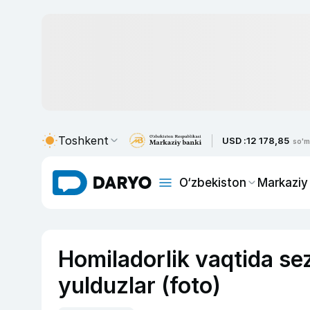
Toshkent
USD :
12 178,85
so'm
O‘zbekiston
Markaziy
Homiladorlik vaqtida sez
yulduzlar (foto)