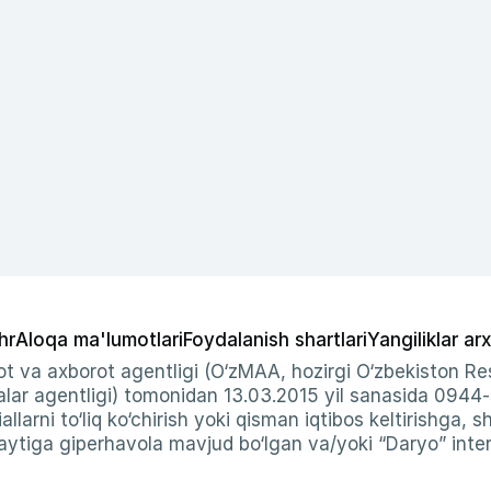
hr
Aloqa ma'lumotlari
Foydalanish shartlari
Yangiliklar arx
t va axborot agentligi (O‘zMAA, hozirgi O‘zbekiston Res
ar agentligi) tomonidan 13.03.2015 yil sanasida 0944
allarni to‘liq ko‘chirish yoki qisman iqtibos keltirishga, 
ytiga giperhavola mavjud bo‘lgan va/yoki “Daryo” intern