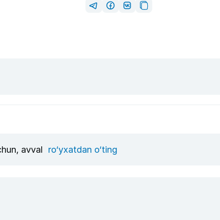
uchun, avval
ro‘yxatdan o‘ting