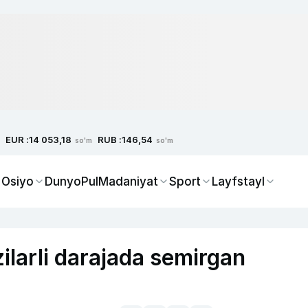
EUR :
RUB :
14 053,18
146,54
so'm
so'm
 Osiyo
Dunyo
Pul
Madaniyat
Sport
Layfstayl
ilarli darajada semirgan