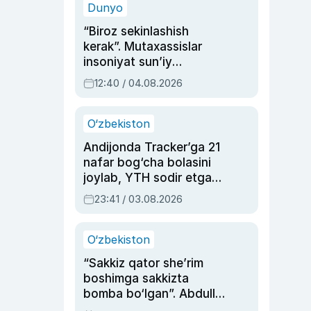
Dunyo
“Biroz sekinlashish
kerak”. Mutaxassislar
insoniyat sun’iy
intellektni boshqara
12:40 / 04.08.2026
olmay qolishidan xavotir
bildirdi
O‘zbekiston
Andijonda Tracker’ga 21
nafar bog‘cha bolasini
joylab, YTH sodir etgan
ayolga sud hukmi o‘qildi
23:41 / 03.08.2026
O‘zbekiston
“Sakkiz qator she’rim
boshimga sakkizta
bomba bo‘lgan”. Abdulla
Oripovni siyosiy