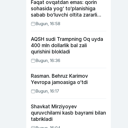
Faqat ovqatdan emas: qorin
sohasida yog‘ to‘planishiga
sabab bo‘luvchi oltita zararli
odat
Bugun, 16:58
AQSH sudi Trampning Oq uyda
400 mln dollarlik bal zali
qurishini blokladi
Bugun, 16:36
Rasman. Behruz Karimov
Yevropa jamoasiga o‘tdi
Bugun, 16:17
Shavkat Mirziyoyev
quruvchilarni kasb bayrami bilan
tabrikladi
Bugun, 16:04