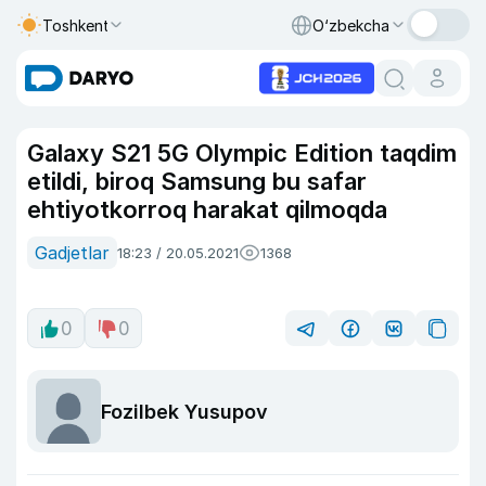
Toshkent
O‘zbekcha
Galaxy S21 5G Olympic Edition taqdim
etildi, biroq Samsung bu safar
ehtiyotkorroq harakat qilmoqda
Gadjetlar
18:23 / 20.05.2021
1368
0
0
Fozilbek Yusupov