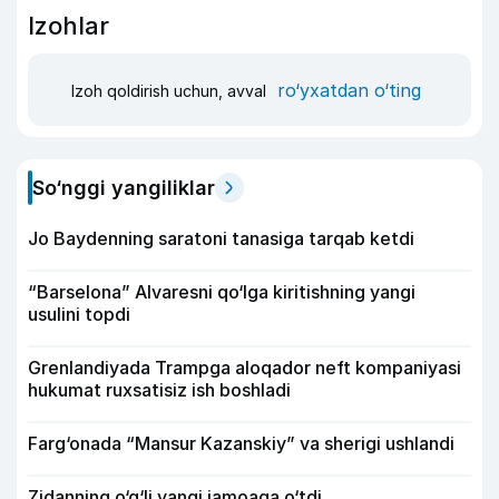
Izohlar
ro‘yxatdan o‘ting
Izoh qoldirish uchun, avval
So‘nggi yangiliklar
Jo Baydenning saratoni tanasiga tarqab ketdi
“Barselona” Alvaresni qo‘lga kiritishning yangi
usulini topdi
Grenlandiyada Trampga aloqador neft kompaniyasi
hukumat ruxsatisiz ish boshladi
Farg‘onada “Mansur Kazanskiy” va sherigi ushlandi
Zidanning o‘g‘li yangi jamoaga o‘tdi