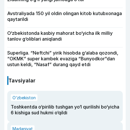
Avstraliyada 150 yil oldin olingan kitob kutubxonaga
qaytarildi
O‘zbekistonda kasbiy mahorat bo‘yicha ilk milliy
tanlov g‘oliblari aniqlandi
Superliga. “Neftchi” yirik hisobda g‘alaba qozondi,
“OKMK” super kambek evaziga “Bunyodkor”dan
ustun keldi, “Nasaf” durang qayd etdi
Tavsiyalar
O‘zbekiston
Toshkentda o‘pirilib tushgan yo‘l qurilishi bo‘yicha
6 kishiga sud hukmi o‘qildi
Madaniyat