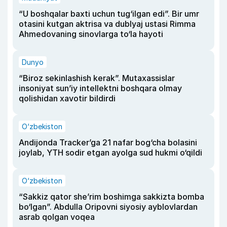
“U boshqalar baxti uchun tug‘ilgan edi”. Bir umr
otasini kutgan aktrisa va dublyaj ustasi Rimma
Ahmedovaning sinovlarga to‘la hayoti
Dunyo
“Biroz sekinlashish kerak”. Mutaxassislar
insoniyat sun’iy intellektni boshqara olmay
qolishidan xavotir bildirdi
O‘zbekiston
Andijonda Tracker’ga 21 nafar bog‘cha bolasini
joylab, YTH sodir etgan ayolga sud hukmi o‘qildi
O‘zbekiston
“Sakkiz qator she’rim boshimga sakkizta bomba
bo‘lgan”. Abdulla Oripovni siyosiy ayblovlardan
asrab qolgan voqea