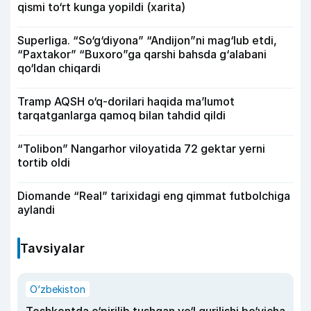
qismi to‘rt kunga yopildi (xarita)
Superliga. “So‘g‘diyona” “Andijon”ni mag‘lub etdi,
“Paxtakor” “Buxoro”ga qarshi bahsda g‘alabani
qo‘ldan chiqardi
Tramp AQSH o‘q-dorilari haqida ma’lumot
tarqatganlarga qamoq bilan tahdid qildi
“Tolibon” Nangarhor viloyatida 72 gektar yerni
tortib oldi
Diomande “Real” tarixidagi eng qimmat futbolchiga
aylandi
Tavsiyalar
O‘zbekiston