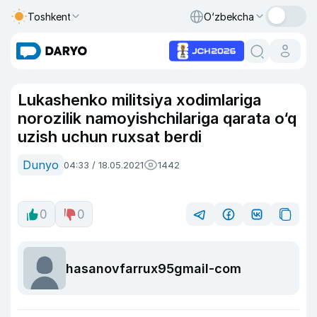
Toshkent
O‘zbekcha
Lukashenko militsiya xodimlariga
norozilik namoyishchilariga qarata o‘q
uzish uchun ruxsat berdi
Dunyo
04:33 / 18.05.2021
1442
0
0
hasanovfarrux95gmail-com