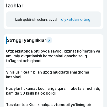
Izohlar
ro‘yxatdan o‘ting
Izoh qoldirish uchun, avval
So‘nggi yangiliklar
Oʻzbekistonda olti oyda savdo, xizmat koʻrsatish va
umumiy ovqatlanish korxonalari qancha soliq
toʻlagani ochiqlandi
Vinisius “Real” bilan uzoq muddatli shartnoma
imzoladi
Husiylar hukumat kuchlariga qarshi raketalar uchirdi,
kamida 30 kishi halok bo‘ldi
Toshkentda Kichik halqa avtomobil yo‘lining bir