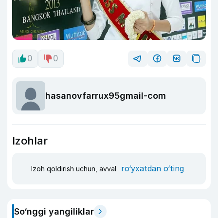
0
0
hasanovfarrux95gmail-com
Izohlar
ro‘yxatdan o‘ting
Izoh qoldirish uchun, avval
So‘nggi yangiliklar