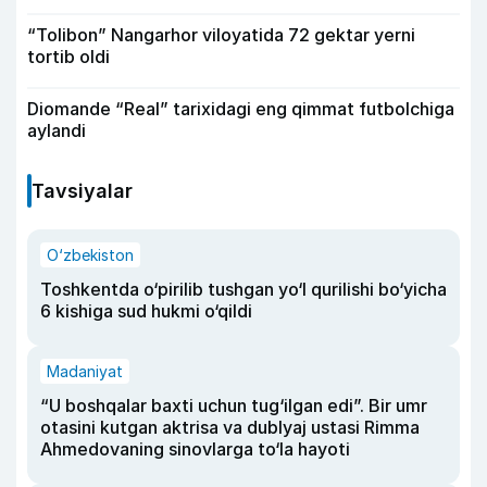
“Tolibon” Nangarhor viloyatida 72 gektar yerni
tortib oldi
Diomande “Real” tarixidagi eng qimmat futbolchiga
aylandi
Tavsiyalar
O‘zbekiston
Toshkentda o‘pirilib tushgan yo‘l qurilishi bo‘yicha
6 kishiga sud hukmi o‘qildi
Madaniyat
“U boshqalar baxti uchun tug‘ilgan edi”. Bir umr
otasini kutgan aktrisa va dublyaj ustasi Rimma
Ahmedovaning sinovlarga to‘la hayoti