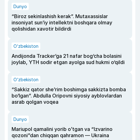
Dunyo
“Biroz sekinlashish kerak”. Mutaxassislar
insoniyat sun’iy intellektni boshqara olmay
qolishidan xavotir bildirdi
O‘zbekiston
Andijonda Tracker’ga 21 nafar bog‘cha bolasini
joylab, YTH sodir etgan ayolga sud hukmi o‘qildi
O‘zbekiston
“Sakkiz qator she’rim boshimga sakkizta bomba
bo‘lgan”. Abdulla Oripovni siyosiy ayblovlardan
asrab qolgan voqea
Dunyo
Mariupol qamalini yorib oʻtgan va “Izvarino
qozoni”dan chiqqan qahramon — Ukraina