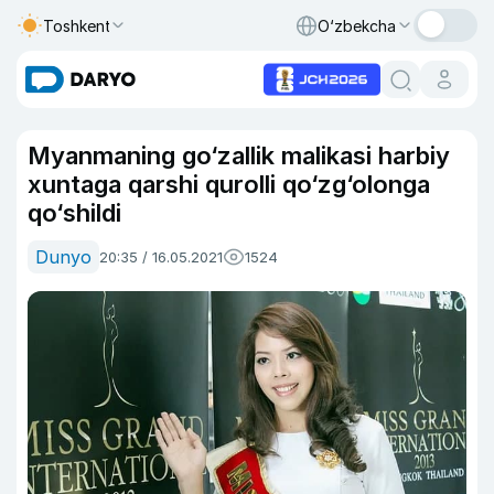
Toshkent
O‘zbekcha
Myanmaning go‘zallik malikasi harbiy
xuntaga qarshi qurolli qo‘zg‘olonga
qo‘shildi
Dunyo
20:35 / 16.05.2021
1524