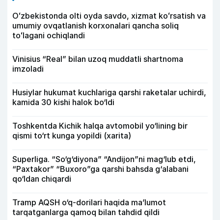
Oʻzbekistonda olti oyda savdo, xizmat koʻrsatish va
umumiy ovqatlanish korxonalari qancha soliq
toʻlagani ochiqlandi
Vinisius “Real” bilan uzoq muddatli shartnoma
imzoladi
Husiylar hukumat kuchlariga qarshi raketalar uchirdi,
kamida 30 kishi halok bo‘ldi
Toshkentda Kichik halqa avtomobil yo‘lining bir
qismi to‘rt kunga yopildi (xarita)
Superliga. “So‘g‘diyona” “Andijon”ni mag‘lub etdi,
“Paxtakor” “Buxoro”ga qarshi bahsda g‘alabani
qo‘ldan chiqardi
Tramp AQSH o‘q-dorilari haqida ma’lumot
tarqatganlarga qamoq bilan tahdid qildi