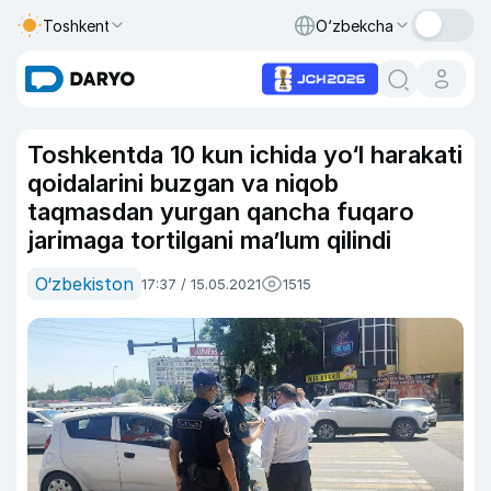
Toshkent
O‘zbekcha
Toshkentda 10 kun ichida yo‘l harakati
qoidalarini buzgan va niqob
taqmasdan yurgan qancha fuqaro
jarimaga tortilgani ma’lum qilindi
O‘zbekiston
17:37 / 15.05.2021
1515