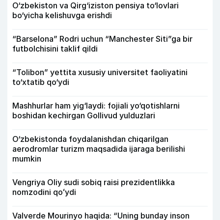
O‘zbekiston va Qirg‘iziston pensiya to‘lovlari
bo‘yicha kelishuvga erishdi
“Barselona” Rodri uchun “Manchester Siti”ga bir
futbolchisini taklif qildi
“Tolibon” yettita xususiy universitet faoliyatini
to‘xtatib qo‘ydi
Mashhurlar ham yig‘laydi: fojiali yo‘qotishlarni
boshidan kechirgan Gollivud yulduzlari
O‘zbekistonda foydalanishdan chiqarilgan
aerodromlar turizm maqsadida ijaraga berilishi
mumkin
Vengriya Oliy sudi sobiq raisi prezidentlikka
nomzodini qoʻydi
Valverde Mourinyo haqida: “Uning bunday inson