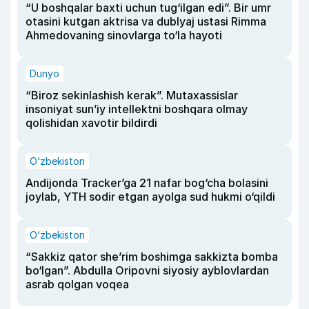
“U boshqalar baxti uchun tug‘ilgan edi”. Bir umr
otasini kutgan aktrisa va dublyaj ustasi Rimma
Ahmedovaning sinovlarga to‘la hayoti
Dunyo
“Biroz sekinlashish kerak”. Mutaxassislar
insoniyat sun’iy intellektni boshqara olmay
qolishidan xavotir bildirdi
O‘zbekiston
Andijonda Tracker’ga 21 nafar bog‘cha bolasini
joylab, YTH sodir etgan ayolga sud hukmi o‘qildi
O‘zbekiston
“Sakkiz qator she’rim boshimga sakkizta bomba
bo‘lgan”. Abdulla Oripovni siyosiy ayblovlardan
asrab qolgan voqea