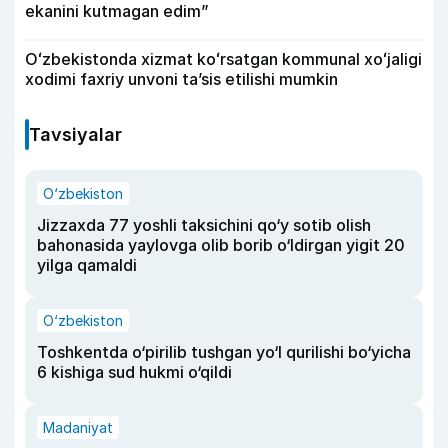
ekanini kutmagan edim”
Oʻzbekistonda xizmat koʻrsatgan kommunal xoʻjaligi
xodimi faxriy unvoni taʼsis etilishi mumkin
Tavsiyalar
O‘zbekiston
Jizzaxda 77 yoshli taksichini qo‘y sotib olish
bahonasida yaylovga olib borib o‘ldirgan yigit 20
yilga qamaldi
O‘zbekiston
Toshkentda o‘pirilib tushgan yo‘l qurilishi bo‘yicha
6 kishiga sud hukmi o‘qildi
Madaniyat