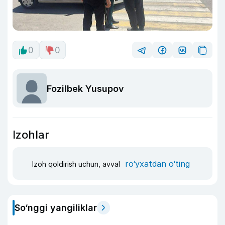
0
0
Fozilbek Yusupov
Izohlar
ro‘yxatdan o‘ting
Izoh qoldirish uchun, avval
So‘nggi yangiliklar