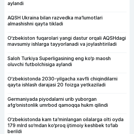
aylandi
AQSH Ukraina bilan razvedka ma’lumotlari
almashishni qayta tikladi
O‘zbekiston fuqarolari yangi dastur orqali AQSHdagi
mavsumiy ishlarga tayyorlanadi va joylashtiriladi
Saloh Turkiya Superligasining eng ko‘p maosh
oluvchi futbolchisiga aylandi
O‘zbekistonda 2030-yilgacha xavfli chiqindilarni
qayta ishlash darajasi 20 foizga yetkaziladi
Germaniyada piyodalarni urib yuborgan
afg‘onistonlik umrbod qamoqqa hukm qilindi
O‘zbekistonda kam ta’minlangan oilalarga olti oyda
179 mlrd so‘mdan ko‘proq ijtimoiy keshbek to‘lab
berildi