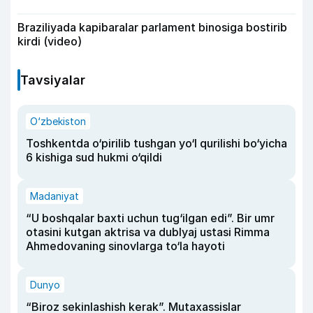
Braziliyada kapibaralar parlament binosiga bostirib
kirdi (video)
Tavsiyalar
O‘zbekiston
Toshkentda o‘pirilib tushgan yo‘l qurilishi bo‘yicha
6 kishiga sud hukmi o‘qildi
Madaniyat
“U boshqalar baxti uchun tug‘ilgan edi”. Bir umr
otasini kutgan aktrisa va dublyaj ustasi Rimma
Ahmedovaning sinovlarga to‘la hayoti
Dunyo
“Biroz sekinlashish kerak”. Mutaxassislar