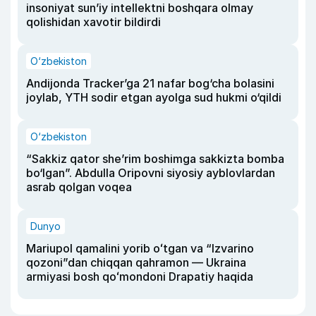
insoniyat sun’iy intellektni boshqara olmay
qolishidan xavotir bildirdi
O‘zbekiston
Andijonda Tracker’ga 21 nafar bog‘cha bolasini
joylab, YTH sodir etgan ayolga sud hukmi o‘qildi
O‘zbekiston
“Sakkiz qator she’rim boshimga sakkizta bomba
bo‘lgan”. Abdulla Oripovni siyosiy ayblovlardan
asrab qolgan voqea
Dunyo
Mariupol qamalini yorib oʻtgan va “Izvarino
qozoni”dan chiqqan qahramon — Ukraina
armiyasi bosh qoʻmondoni Drapatiy haqida