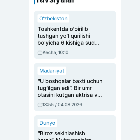
O‘zbekiston
Toshkentda o‘pirilib
tushgan yo‘l qurilishi
bo‘yicha 6 kishiga sud
hukmi o‘qildi
Kecha, 10:10
Madaniyat
“U boshqalar baxti uchun
tug‘ilgan edi”. Bir umr
otasini kutgan aktrisa va
dublyaj ustasi Rimma
13:55 / 04.08.2026
Ahmedovaning
sinovlarga to‘la hayoti
Dunyo
“Biroz sekinlashish