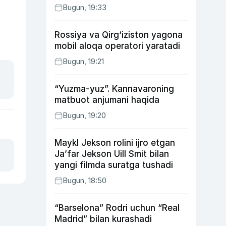
Bugun, 19:33
Rossiya va Qirg‘iziston yagona
mobil aloqa operatori yaratadi
Bugun, 19:21
“Yuzma-yuz”. Kannavaroning
matbuot anjumani haqida
Bugun, 19:20
Maykl Jekson rolini ijro etgan
Ja’far Jekson Uill Smit bilan
yangi filmda suratga tushadi
Bugun, 18:50
“Barselona” Rodri uchun “Real
Madrid” bilan kurashadi