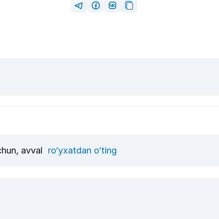
uchun, avval
ro‘yxatdan o‘ting