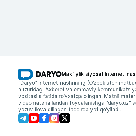
Maxfiylik siyosati
Internet-nas
“Daryo” internet-nashrining (O‘zbekiston matbuo
huzuridagi Axborot va ommaviy kommunikatsiyal
vositasi sifatida ro‘yxatga olingan. Matnli materi
videomateriallaridan foydalanishga “daryo.uz” sa
yozuv ilova qilingan taqdirda yo‘l qo‘yiladi.