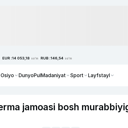
EUR :
RUB :
14 053,18
146,54
so'm
so'm
 Osiyo
Dunyo
Pul
Madaniyat
Sport
Layfstayl
erma jamoasi bosh murabbiyi