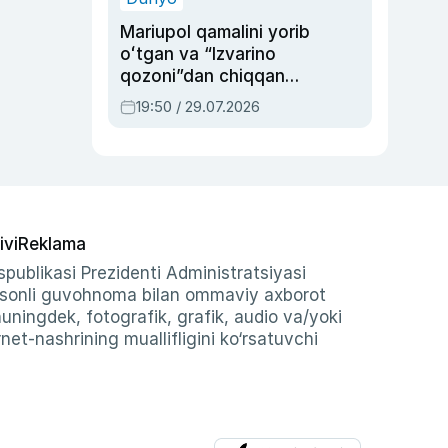
Mariupol qamalini yorib
oʻtgan va “Izvarino
qozoni”dan chiqqan
qahramon — Ukraina
19:50 / 29.07.2026
armiyasi bosh
qoʻmondoni Drapatiy
haqida
ivi
Reklama
publikasi Prezidenti Administratsiyasi
-sonli guvohnoma bilan ommaviy axborot
shuningdek, fotografik, grafik, audio va/yoki
et-nashrining muallifligini ko‘rsatuvchi