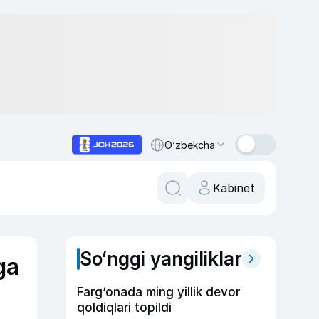
O‘zbekcha
Kabinet
So‘nggi yangiliklar
ga
Farg‘onada ming yillik devor
qoldiqlari topildi