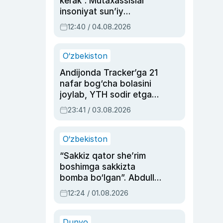
kerak”. Mutaxassislar
insoniyat sun’iy
intellektni boshqara
12:40 / 04.08.2026
olmay qolishidan xavotir
bildirdi
O‘zbekiston
Andijonda Tracker’ga 21
nafar bog‘cha bolasini
joylab, YTH sodir etgan
ayolga sud hukmi o‘qildi
23:41 / 03.08.2026
O‘zbekiston
“Sakkiz qator she’rim
boshimga sakkizta
bomba bo‘lgan”. Abdulla
Oripovni siyosiy
12:24 / 01.08.2026
ayblovlardan asrab
qolgan voqea
Dunyo