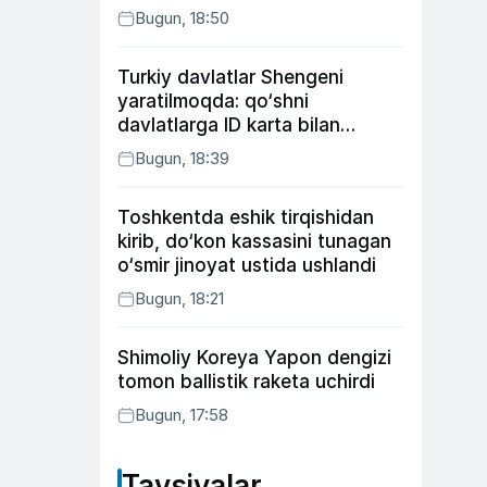
Bugun, 18:50
Turkiy davlatlar Shengeni
yaratilmoqda: qo‘shni
davlatlarga ID karta bilan
boriladi
Bugun, 18:39
Toshkentda eshik tirqishidan
kirib, do‘kon kassasini tunagan
o‘smir jinoyat ustida ushlandi
Bugun, 18:21
Shimoliy Koreya Yapon dengizi
tomon ballistik raketa uchirdi
Bugun, 17:58
Tavsiyalar