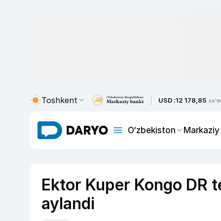
Toshkent
USD :
12 178,85
so'm
O‘zbekiston
Markaziy
Ektor Kuper Kongo DR t
aylandi