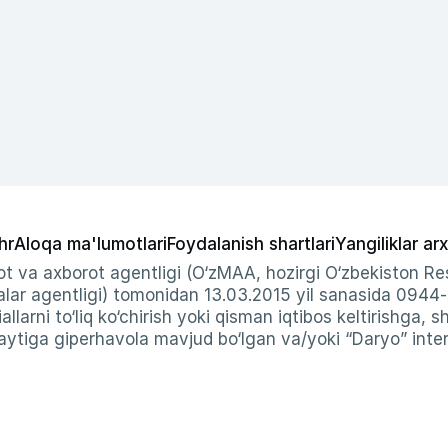
hr
Aloqa ma'lumotlari
Foydalanish shartlari
Yangiliklar arx
t va axborot agentligi (O‘zMAA, hozirgi O‘zbekiston Res
ar agentligi) tomonidan 13.03.2015 yil sanasida 0944
allarni to‘liq ko‘chirish yoki qisman iqtibos keltirishga, 
ytiga giperhavola mavjud bo‘lgan va/yoki “Daryo” intern