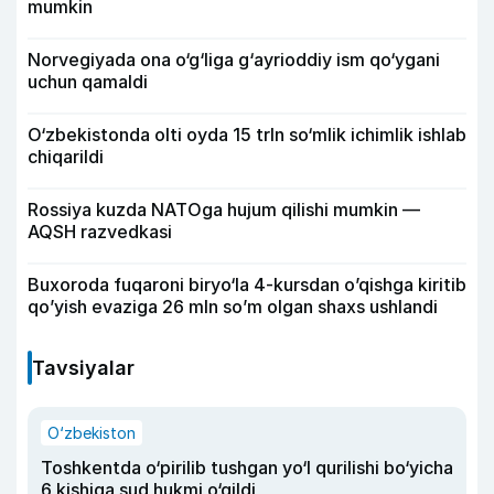
mumkin
Norvegiyada ona o‘g‘liga g‘ayrioddiy ism qo‘ygani
uchun qamaldi
O‘zbekistonda olti oyda 15 trln so‘mlik ichimlik ishlab
chiqarildi
Rossiya kuzda NATOga hujum qilishi mumkin —
AQSH razvedkasi
Buxoroda fuqaroni biryo‘la 4-kursdan o’qishga kiritib
qo’yish evaziga 26 mln so’m olgan shaxs ushlandi
Tavsiyalar
O‘zbekiston
Toshkentda o‘pirilib tushgan yo‘l qurilishi bo‘yicha
6 kishiga sud hukmi o‘qildi