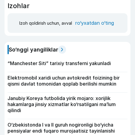
Izohlar
ro‘yxatdan o‘ting
Izoh qoldirish uchun, avval
So‘nggi yangiliklar
“Manchester Siti” tarixiy transferni yakunladi
Elektromobil xaridi uchun avtokredit foizining bir
qismi davlat tomonidan qoplab berilishi mumkin
Janubiy Koreya futbolida yirik mojaro: xorijlik
hakamlarga jinsiy xizmatlar ko‘rsatilgani ma’lum
qilindi
O‘zbekistonda I va II guruh nogironligi bo‘yicha
pensiyalar endi fuqaro murojaatisiz tayinlanishi