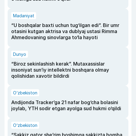
Madaniyat
“U boshqalar baxti uchun tug‘ilgan edi”. Bir umr
otasini kutgan aktrisa va dublyaj ustasi Rimma
Ahmedovaning sinovlarga to‘la hayoti
Dunyo
“Biroz sekinlashish kerak”. Mutaxassislar
insoniyat sun’iy intellektni boshqara olmay
qolishidan xavotir bildirdi
O‘zbekiston
Andijonda Tracker’ga 21 nafar bog‘cha bolasini
joylab, YTH sodir etgan ayolga sud hukmi o‘qildi
O‘zbekiston
“Sakkiz qator she’rim boshimga sakkizta bomba