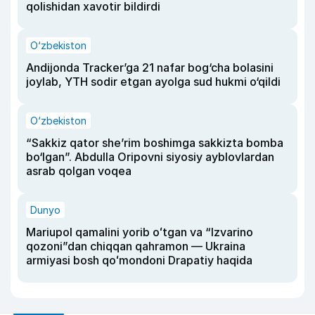
qolishidan xavotir bildirdi
O‘zbekiston
Andijonda Tracker’ga 21 nafar bog‘cha bolasini
joylab, YTH sodir etgan ayolga sud hukmi o‘qildi
O‘zbekiston
“Sakkiz qator she’rim boshimga sakkizta bomba
bo‘lgan”. Abdulla Oripovni siyosiy ayblovlardan
asrab qolgan voqea
Dunyo
Mariupol qamalini yorib oʻtgan va “Izvarino
qozoni”dan chiqqan qahramon — Ukraina
armiyasi bosh qoʻmondoni Drapatiy haqida