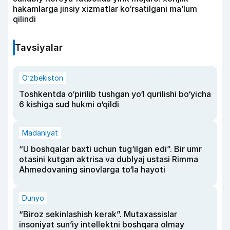
hakamlarga jinsiy xizmatlar ko‘rsatilgani ma’lum
qilindi
Tavsiyalar
O‘zbekiston
Toshkentda o‘pirilib tushgan yo‘l qurilishi bo‘yicha
6 kishiga sud hukmi o‘qildi
Madaniyat
“U boshqalar baxti uchun tug‘ilgan edi”. Bir umr
otasini kutgan aktrisa va dublyaj ustasi Rimma
Ahmedovaning sinovlarga to‘la hayoti
Dunyo
“Biroz sekinlashish kerak”. Mutaxassislar
insoniyat sun’iy intellektni boshqara olmay