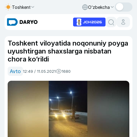
Toshkent
O‘zbekcha
Toshkent viloyatida noqonuniy poyga
uyushtirgan shaxslarga nisbatan
chora ko‘rildi
Avto
12:49 / 11.05.2021
1680