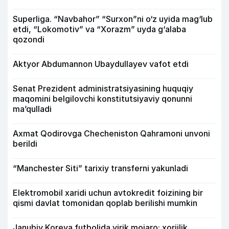
Superliga. “Navbahor” “Surxon”ni o‘z uyida mag‘lub
etdi, “Lokomotiv” va “Xorazm” uyda g‘alaba
qozondi
Aktyor Abdu­mannon Ubaydullayev vafot etdi
Senat Prezident administratsiyasining huquqiy
maqomini belgilovchi konstitutsiyaviy qonunni
ma’qulladi
Axmat Qodirovga Checheniston Qahramoni unvoni
berildi
“Manchester Siti” tarixiy transferni yakunladi
Elektromobil xaridi uchun avtokredit foizining bir
qismi davlat tomonidan qoplab berilishi mumkin
Janubiy Koreya futbolida yirik mojaro: xorijlik