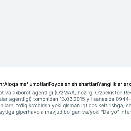
hr
Aloqa ma'lumotlari
Foydalanish shartlari
Yangiliklar arx
t va axborot agentligi (O‘zMAA, hozirgi O‘zbekiston Res
ar agentligi) tomonidan 13.03.2015 yil sanasida 0944
allarni to‘liq ko‘chirish yoki qisman iqtibos keltirishga, 
ytiga giperhavola mavjud bo‘lgan va/yoki “Daryo” intern