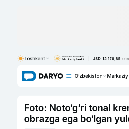
Toshkent
USD :
12 178,85
so'm
O‘zbekiston
Markaziy
Foto: Noto‘g‘ri tonal kr
obrazga ega bo‘lgan yul