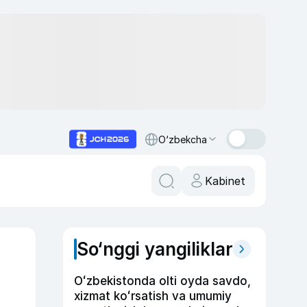
O‘zbekcha
Kabinet
So‘nggi yangiliklar
Oʻzbekistonda olti oyda savdo,
xizmat koʻrsatish va umumiy