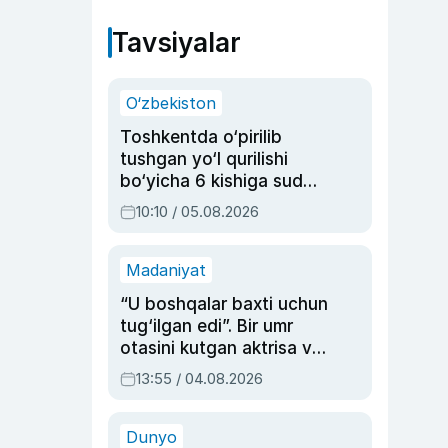
Tavsiyalar
O‘zbekiston
Toshkentda o‘pirilib
tushgan yo‘l qurilishi
bo‘yicha 6 kishiga sud
hukmi o‘qildi
10:10 / 05.08.2026
Madaniyat
“U boshqalar baxti uchun
tug‘ilgan edi”. Bir umr
otasini kutgan aktrisa va
dublyaj ustasi Rimma
13:55 / 04.08.2026
Ahmedovaning
sinovlarga to‘la hayoti
Dunyo