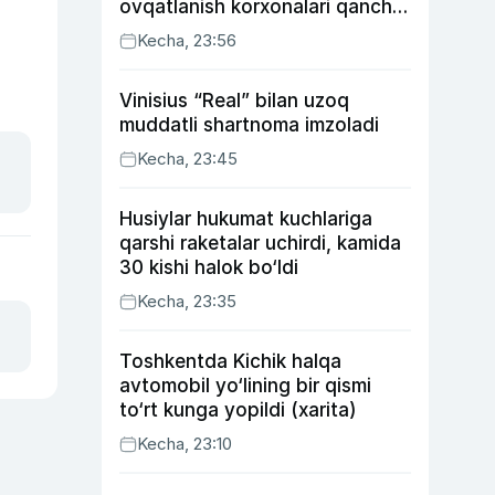
ovqatlanish korxonalari qancha
soliq toʻlagani ochiqlandi
Kecha, 23:56
Vinisius “Real” bilan uzoq
muddatli shartnoma imzoladi
Kecha, 23:45
Husiylar hukumat kuchlariga
qarshi raketalar uchirdi, kamida
30 kishi halok bo‘ldi
Kecha, 23:35
Toshkentda Kichik halqa
avtomobil yo‘lining bir qismi
to‘rt kunga yopildi (xarita)
Kecha, 23:10