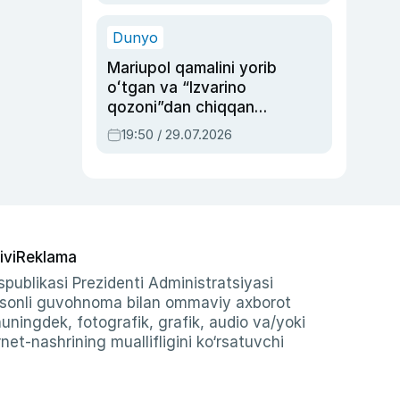
qolgan voqea
Dunyo
Mariupol qamalini yorib
oʻtgan va “Izvarino
qozoni”dan chiqqan
qahramon — Ukraina
19:50 / 29.07.2026
armiyasi bosh
qoʻmondoni Drapatiy
haqida
ivi
Reklama
publikasi Prezidenti Administratsiyasi
-sonli guvohnoma bilan ommaviy axborot
shuningdek, fotografik, grafik, audio va/yoki
et-nashrining muallifligini ko‘rsatuvchi