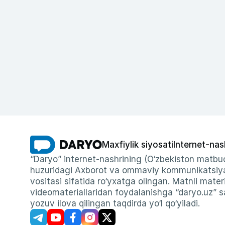
Maxfiylik siyosati
Internet-nas
“Daryo” internet-nashrining (O‘zbekiston matbuo
huzuridagi Axborot va ommaviy kommunikatsiyal
vositasi sifatida ro‘yxatga olingan. Matnli materi
videomateriallaridan foydalanishga “daryo.uz” sa
yozuv ilova qilingan taqdirda yo‘l qo‘yiladi.