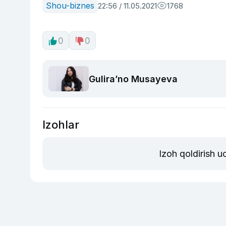
Shou-biznes
22:56 / 11.05.2021
1768
0
0
Guliraʼno Musayeva
Izohlar
Izoh qoldirish 