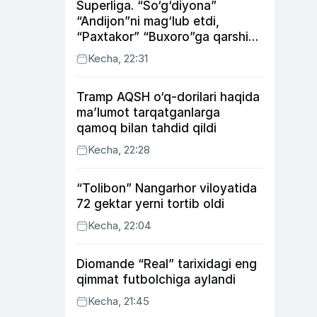
Superliga. “So‘g‘diyona”
“Andijon”ni mag‘lub etdi,
“Paxtakor” “Buxoro”ga qarshi
bahsda g‘alabani qo‘ldan
Kecha, 22:31
chiqardi
Tramp AQSH o‘q-dorilari haqida
ma’lumot tarqatganlarga
qamoq bilan tahdid qildi
Kecha, 22:28
“Tolibon” Nangarhor viloyatida
72 gektar yerni tortib oldi
Kecha, 22:04
Diomande “Real” tarixidagi eng
qimmat futbolchiga aylandi
Kecha, 21:45