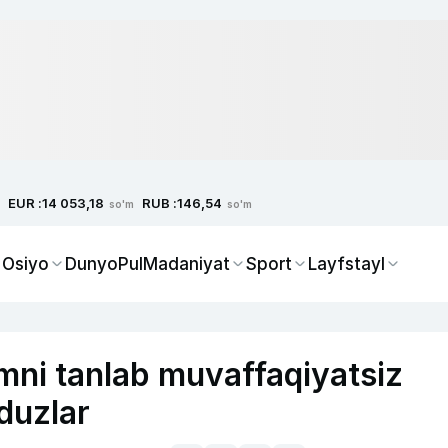
EUR :
RUB :
14 053,18
146,54
so'm
so'm
 Osiyo
Dunyo
Pul
Madaniyat
Sport
Layfstayl
emni tanlab muvaffaqiyatsiz
duzlar