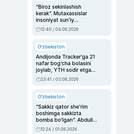
“Biroz sekinlashish
kerak”. Mutaxassislar
insoniyat sun’iy
intellektni boshqara
12:40 / 04.08.2026
olmay qolishidan xavotir
bildirdi
O‘zbekiston
Andijonda Tracker’ga 21
nafar bog‘cha bolasini
joylab, YTH sodir etgan
ayolga sud hukmi o‘qildi
23:41 / 03.08.2026
O‘zbekiston
“Sakkiz qator she’rim
boshimga sakkizta
bomba bo‘lgan”. Abdulla
Oripovni siyosiy
12:24 / 01.08.2026
ayblovlardan asrab