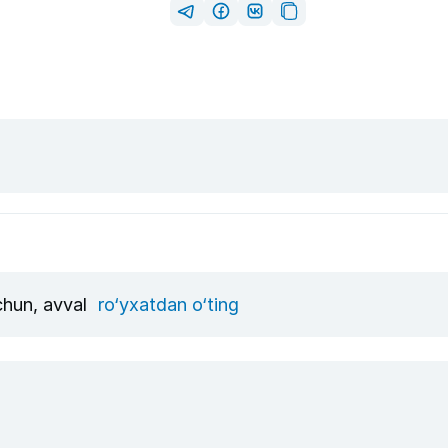
uchun, avval
ro‘yxatdan o‘ting