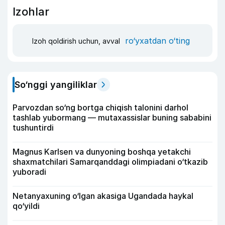
Izohlar
ro‘yxatdan o‘ting
Izoh qoldirish uchun, avval
So‘nggi yangiliklar
Parvozdan so‘ng bortga chiqish talonini darhol
tashlab yubormang — mutaxassislar buning sababini
tushuntirdi
Magnus Karlsen va dunyoning boshqa yetakchi
shaxmatchilari Samarqanddagi olimpiadani o‘tkazib
yuboradi
Netanyaxuning o‘lgan akasiga Ugandada haykal
qo‘yildi