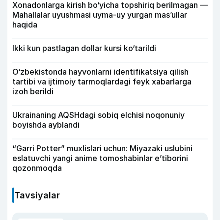
Xonadonlarga kirish bo‘yicha topshiriq berilmagan —
Mahallalar uyushmasi uyma-uy yurgan mas’ullar
haqida
Ikki kun pastlagan dollar kursi ko‘tarildi
O‘zbekistonda hayvonlarni identifikatsiya qilish
tartibi va ijtimoiy tarmoqlardagi feyk xabarlarga
izoh berildi
Ukrainaning AQSHdagi sobiq elchisi noqonuniy
boyishda ayblandi
“Garri Potter” muxlislari uchun: Miyazaki uslubini
eslatuvchi yangi anime tomoshabinlar e’tiborini
qozonmoqda
Tavsiyalar