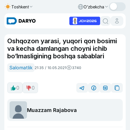
Toshkent
O‘zbekcha
Oshqozon yarasi, yuqori qon bosimi
va kecha damlangan choyni ichib
bo‘lmasligining boshqa sabablari
Salomatlik
21:35 / 10.05.2021
3740
0
0
Muazzam Rajabova