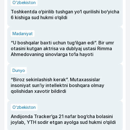
O‘zbekiston
Toshkentda o‘pirilib tushgan yo‘l qurilishi bo‘yicha
6 kishiga sud hukmi o‘qildi
Madaniyat
“U boshqalar baxti uchun tug‘ilgan edi”. Bir umr
otasini kutgan aktrisa va dublyaj ustasi Rimma
Ahmedovaning sinovlarga to‘la hayoti
Dunyo
“Biroz sekinlashish kerak”. Mutaxassislar
insoniyat sun’iy intellektni boshqara olmay
qolishidan xavotir bildirdi
O‘zbekiston
Andijonda Tracker’ga 21 nafar bog‘cha bolasini
joylab, YTH sodir etgan ayolga sud hukmi o‘qildi