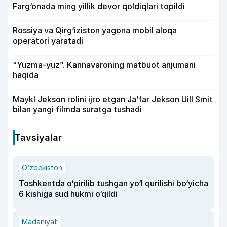
Farg‘onada ming yillik devor qoldiqlari topildi
Rossiya va Qirg‘iziston yagona mobil aloqa
operatori yaratadi
“Yuzma-yuz”. Kannavaroning matbuot anjumani
haqida
Maykl Jekson rolini ijro etgan Ja’far Jekson Uill Smit
bilan yangi filmda suratga tushadi
Tavsiyalar
O‘zbekiston
Toshkentda o‘pirilib tushgan yo‘l qurilishi bo‘yicha
6 kishiga sud hukmi o‘qildi
Madaniyat