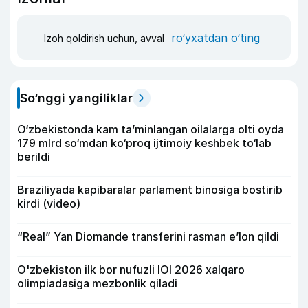
ro‘yxatdan o‘ting
Izoh qoldirish uchun, avval
So‘nggi yangiliklar
O‘zbekistonda kam ta’minlangan oilalarga olti oyda
179 mlrd so‘mdan ko‘proq ijtimoiy keshbek to‘lab
berildi
Braziliyada kapibaralar parlament binosiga bostirib
kirdi (video)
“Real” Yan Diomande transferini rasman e’lon qildi
O'zbekiston ilk bor nufuzli IOI 2026 xalqaro
olimpiadasiga mezbonlik qiladi