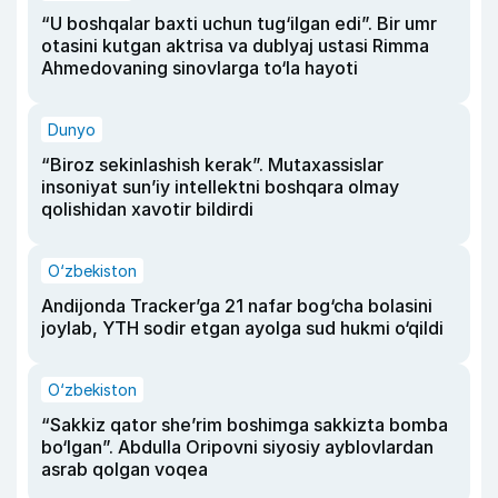
“U boshqalar baxti uchun tug‘ilgan edi”. Bir umr
otasini kutgan aktrisa va dublyaj ustasi Rimma
Ahmedovaning sinovlarga to‘la hayoti
Dunyo
“Biroz sekinlashish kerak”. Mutaxassislar
insoniyat sun’iy intellektni boshqara olmay
qolishidan xavotir bildirdi
O‘zbekiston
Andijonda Tracker’ga 21 nafar bog‘cha bolasini
joylab, YTH sodir etgan ayolga sud hukmi o‘qildi
O‘zbekiston
“Sakkiz qator she’rim boshimga sakkizta bomba
bo‘lgan”. Abdulla Oripovni siyosiy ayblovlardan
asrab qolgan voqea