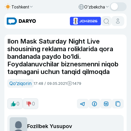
Toshkent
O‘zbekcha
Ilon Mask Saturday Night Live
shousining reklama roliklarida qora
bandanada paydo bo‘ldi.
Foydalanuvchilar biznesmenni niqob
taqmagani uchun tanqid qilmoqda
Qo‘ziqorin
17:48 / 09.05.2021
1479
0
0
Fozilbek Yusupov