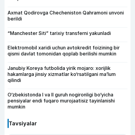
Axmat Qodirovga Checheniston Qahramoni unvoni
berildi
“Manchester Siti” tarixiy transferni yakunladi
Elektromobil xaridi uchun avtokredit foizining bir
qismi davlat tomonidan qoplab berilishi mumkin
Janubiy Koreya futbolida yirik mojaro: xorijlik
hakamlarga jinsiy xizmatlar ko‘rsatilgani ma’lum
qilindi
O‘zbekistonda I va II guruh nogironligi bo‘yicha
pensiyalar endi fuqaro murojaatisiz tayinlanishi
mumkin
Tavsiyalar