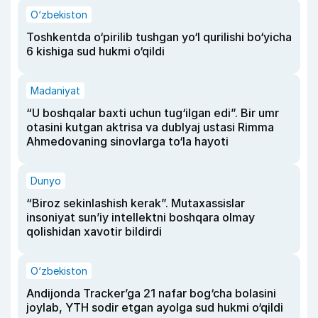
O‘zbekiston
Toshkentda o‘pirilib tushgan yo‘l qurilishi bo‘yicha
6 kishiga sud hukmi o‘qildi
Madaniyat
“U boshqalar baxti uchun tug‘ilgan edi”. Bir umr
otasini kutgan aktrisa va dublyaj ustasi Rimma
Ahmedovaning sinovlarga to‘la hayoti
Dunyo
“Biroz sekinlashish kerak”. Mutaxassislar
insoniyat sun’iy intellektni boshqara olmay
qolishidan xavotir bildirdi
O‘zbekiston
Andijonda Tracker’ga 21 nafar bog‘cha bolasini
joylab, YTH sodir etgan ayolga sud hukmi o‘qildi