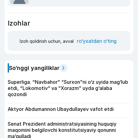
Izohlar
ro‘yxatdan o‘ting
Izoh qoldirish uchun, avval
So‘nggi yangiliklar
Superliga. “Navbahor” “Surxon”ni o‘z uyida mag‘lub
etdi, “Lokomotiv” va “Xorazm” uyda g‘alaba
qozondi
Aktyor Abdu­mannon Ubaydullayev vafot etdi
Senat Prezident administratsiyasining huquqiy
maqomini belgilovchi konstitutsiyaviy qonunni
ma’qulladi