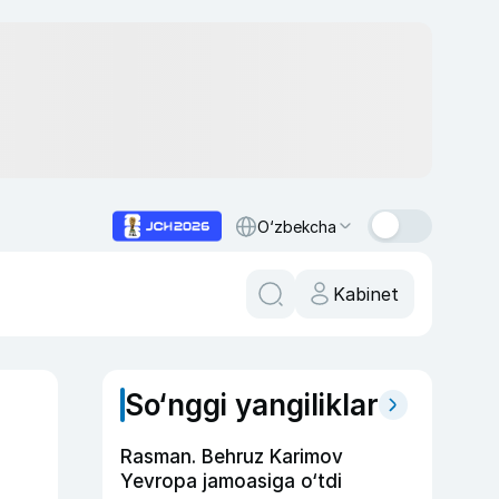
O‘zbekcha
Kabinet
So‘nggi yangiliklar
Rasman. Behruz Karimov
Yevropa jamoasiga o‘tdi