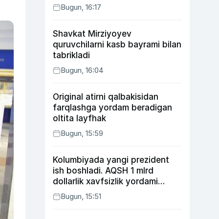
Bugun, 16:17
Shavkat Mirziyoyev
quruvchilarni kasb bayrami bilan
tabrikladi
Bugun, 16:04
Original atirni qalbakisidan
farqlashga yordam beradigan
oltita layfhak
Bugun, 15:59
Kolumbiyada yangi prezident
ish boshladi. AQSH 1 mlrd
dollarlik xavfsizlik yordami
bermoqchi
Bugun, 15:51