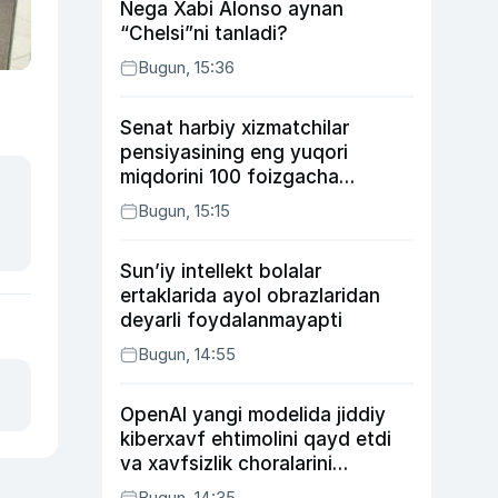
Nega Xabi Alonso aynan
“Chelsi”ni tanladi?
Bugun, 15:36
Senat harbiy xizmatchilar
pensiyasining eng yuqori
miqdorini 100 foizgacha
oshirishni nazarda tutuvchi
Bugun, 15:15
qonunni ma’qulladi
Sun’iy intellekt bolalar
ertaklarida ayol obrazlaridan
deyarli foydalanmayapti
Bugun, 14:55
OpenAI yangi modelida jiddiy
kiberxavf ehtimolini qayd etdi
va xavfsizlik choralarini
kuchaytirdi
Bugun, 14:35