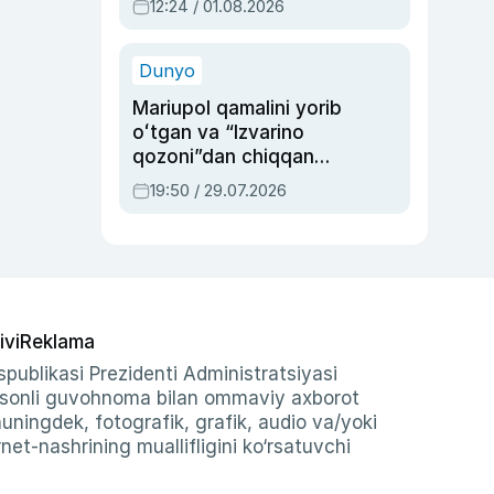
12:24 / 01.08.2026
ayblovlardan asrab
qolgan voqea
Dunyo
Mariupol qamalini yorib
oʻtgan va “Izvarino
qozoni”dan chiqqan
qahramon — Ukraina
19:50 / 29.07.2026
armiyasi bosh
qoʻmondoni Drapatiy
haqida
ivi
Reklama
publikasi Prezidenti Administratsiyasi
-sonli guvohnoma bilan ommaviy axborot
shuningdek, fotografik, grafik, audio va/yoki
et-nashrining muallifligini ko‘rsatuvchi