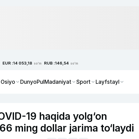
EUR :
RUB :
14 053,18
146,54
so'm
so'm
 Osiyo
Dunyo
Pul
Madaniyat
Sport
Layfstayl
OVID-19 haqida yolg‘on
6 ming dollar jarima to‘laydi