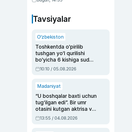
Tavsiyalar
O‘zbekiston
Toshkentda o‘pirilib
tushgan yo‘l qurilishi
bo‘yicha 6 kishiga sud
hukmi o‘qildi
10:10 / 05.08.2026
Madaniyat
“U boshqalar baxti uchun
tug‘ilgan edi”. Bir umr
otasini kutgan aktrisa va
dublyaj ustasi Rimma
13:55 / 04.08.2026
Ahmedovaning
sinovlarga to‘la hayoti