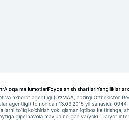
hr
Aloqa ma'lumotlari
Foydalanish shartlari
Yangiliklar arx
t va axborot agentligi (O‘zMAA, hozirgi O‘zbekiston Res
ar agentligi) tomonidan 13.03.2015 yil sanasida 0944
allarni to‘liq ko‘chirish yoki qisman iqtibos keltirishga, 
ytiga giperhavola mavjud bo‘lgan va/yoki “Daryo” intern