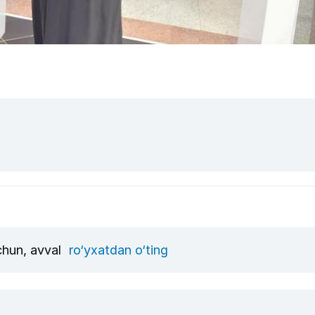
uchun, avval
ro‘yxatdan o‘ting