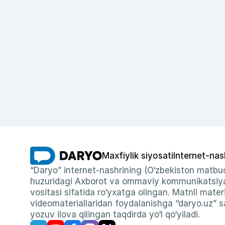
Maxfiylik siyosati
Internet-nas
“Daryo” internet-nashrining (O‘zbekiston matbuo
huzuridagi Axborot va ommaviy kommunikatsiyal
vositasi sifatida ro‘yxatga olingan. Matnli materi
videomateriallaridan foydalanishga “daryo.uz” sa
yozuv ilova qilingan taqdirda yo‘l qo‘yiladi.