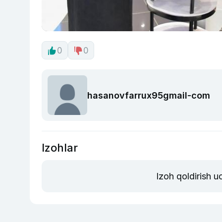
0
0
hasanovfarrux95gmail-com
Izohlar
Izoh qoldirish 