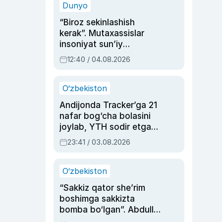
Dunyo
“Biroz sekinlashish
kerak”. Mutaxassislar
insoniyat sun’iy
intellektni boshqara
12:40 / 04.08.2026
olmay qolishidan xavotir
bildirdi
O‘zbekiston
Andijonda Tracker’ga 21
nafar bog‘cha bolasini
joylab, YTH sodir etgan
ayolga sud hukmi o‘qildi
23:41 / 03.08.2026
O‘zbekiston
“Sakkiz qator she’rim
boshimga sakkizta
bomba bo‘lgan”. Abdulla
Oripovni siyosiy