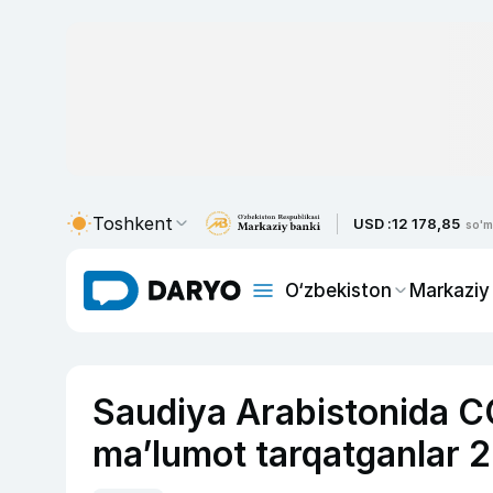
Toshkent
USD :
12 178,85
so'm
O‘zbekiston
Markaziy
Saudiya Arabistonida C
ma’lumot tarqatganlar 26