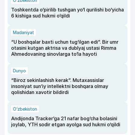
O‘zbekiston
Toshkentda o‘pirilib tushgan yo‘l qurilishi bo‘yicha
6 kishiga sud hukmi o‘qildi
Madaniyat
“U boshqalar baxti uchun tug‘ilgan edi”. Bir umr
otasini kutgan aktrisa va dublyaj ustasi Rimma
Ahmedovaning sinovlarga to‘la hayoti
Dunyo
“Biroz sekinlashish kerak”. Mutaxassislar
insoniyat sun’iy intellektni boshqara olmay
qolishidan xavotir bildirdi
O‘zbekiston
Andijonda Tracker’ga 21 nafar bog‘cha bolasini
joylab, YTH sodir etgan ayolga sud hukmi o‘qildi