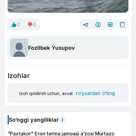
0
0
Fozilbek Yusupov
Izohlar
ro‘yxatdan o‘ting
Izoh qoldirish uchun, avval
So‘nggi yangiliklar
"Paxtakor" Eron terma jamoasi a’zosi Murtazo