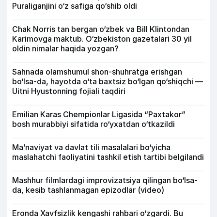
Puraliganjini o‘z safiga qo‘shib oldi
Chak Norris tan bergan o‘zbek va Bill Klintondan
Karimovga maktub. O‘zbekiston gazetalari 30 yil
oldin nimalar haqida yozgan?
Sahnada olamshumul shon-shuhratga erishgan
bo‘lsa-da, hayotda o‘ta baxtsiz bo‘lgan qo‘shiqchi —
Uitni Hyustonning fojiali taqdiri
Emilian Karas Chempionlar Ligasida “Paxtakor”
bosh murabbiyi sifatida ro‘yxatdan o‘tkazildi
Ma’naviyat va davlat tili masalalari bo‘yicha
maslahatchi faoliyatini tashkil etish tartibi belgilandi
Mashhur filmlardagi improvizatsiya qilingan bo‘lsa-
da, kesib tashlanmagan epizodlar (video)
Eronda Xavfsizlik kengashi rahbari o‘zgardi. Bu