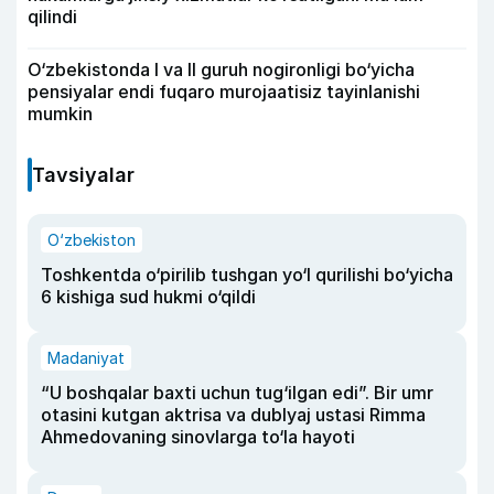
qilindi
O‘zbekistonda I va II guruh nogironligi bo‘yicha
pensiyalar endi fuqaro murojaatisiz tayinlanishi
mumkin
Tavsiyalar
O‘zbekiston
Toshkentda o‘pirilib tushgan yo‘l qurilishi bo‘yicha
6 kishiga sud hukmi o‘qildi
Madaniyat
“U boshqalar baxti uchun tug‘ilgan edi”. Bir umr
otasini kutgan aktrisa va dublyaj ustasi Rimma
Ahmedovaning sinovlarga to‘la hayoti