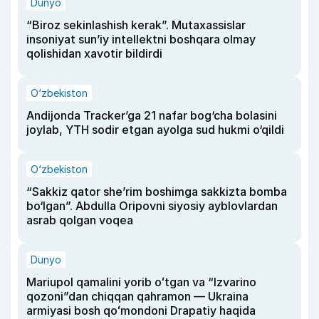
Dunyo
“Biroz sekinlashish kerak”. Mutaxassislar
insoniyat sun’iy intellektni boshqara olmay
qolishidan xavotir bildirdi
O‘zbekiston
Andijonda Tracker’ga 21 nafar bog‘cha bolasini
joylab, YTH sodir etgan ayolga sud hukmi o‘qildi
O‘zbekiston
“Sakkiz qator she’rim boshimga sakkizta bomba
bo‘lgan”. Abdulla Oripovni siyosiy ayblovlardan
asrab qolgan voqea
Dunyo
Mariupol qamalini yorib oʻtgan va “Izvarino
qozoni”dan chiqqan qahramon — Ukraina
armiyasi bosh qoʻmondoni Drapatiy haqida