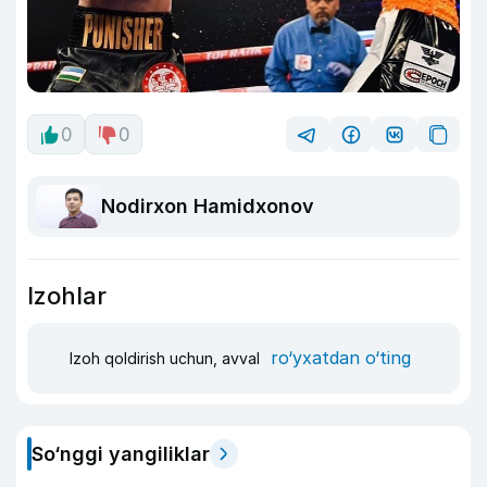
0
0
Nodirxon Hamidxonov
Izohlar
ro‘yxatdan o‘ting
Izoh qoldirish uchun, avval
So‘nggi yangiliklar