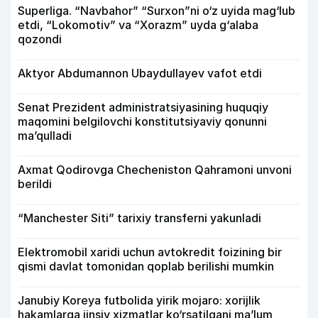
Superliga. “Navbahor” “Surxon”ni o‘z uyida mag‘lub
etdi, “Lokomotiv” va “Xorazm” uyda g‘alaba
qozondi
Aktyor Abdu­mannon Ubaydullayev vafot etdi
Senat Prezident administratsiyasining huquqiy
maqomini belgilovchi konstitutsiyaviy qonunni
ma’qulladi
Axmat Qodirovga Checheniston Qahramoni unvoni
berildi
“Manchester Siti” tarixiy transferni yakunladi
Elektromobil xaridi uchun avtokredit foizining bir
qismi davlat tomonidan qoplab berilishi mumkin
Janubiy Koreya futbolida yirik mojaro: xorijlik
hakamlarga jinsiy xizmatlar ko‘rsatilgani ma’lum