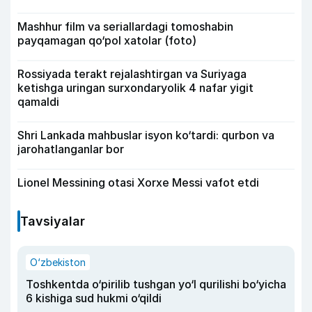
Mashhur film va seriallardagi tomoshabin
payqamagan qo‘pol xatolar (foto)
Rossiyada terakt rejalashtirgan va Suriyaga
ketishga uringan surxondaryolik 4 nafar yigit
qamaldi
Shri Lankada mahbuslar isyon ko‘tardi: qurbon va
jarohatlanganlar bor
Lionel Messining otasi Xorxe Messi vafot etdi
Tavsiyalar
O‘zbekiston
Toshkentda o‘pirilib tushgan yo‘l qurilishi bo‘yicha
6 kishiga sud hukmi o‘qildi