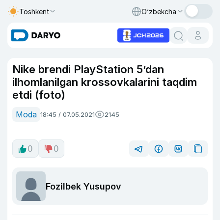
Toshkent
O‘zbekcha
Nike brendi PlayStation 5’dan
ilhomlanilgan krossovkalarini taqdim
etdi (foto)
Moda
18:45 / 07.05.2021
2145
0
0
Fozilbek Yusupov