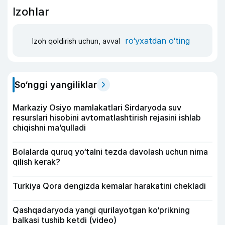
Izohlar
ro‘yxatdan o‘ting
Izoh qoldirish uchun, avval
So‘nggi yangiliklar
Markaziy Osiyo mamlakatlari Sirdaryoda suv
resurslari hisobini avtomatlashtirish rejasini ishlab
chiqishni ma’qulladi
Bolalarda quruq yo‘talni tezda davolash uchun nima
qilish kerak?
Turkiya Qora dengizda kemalar harakatini chekladi
Qashqadaryoda yangi qurilayotgan ko‘prikning
balkasi tushib ketdi (video)