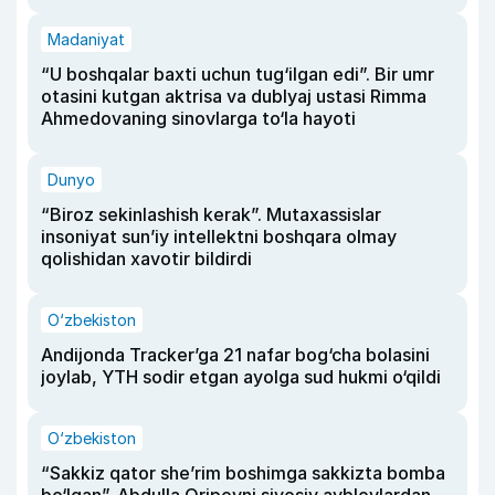
Madaniyat
“U boshqalar baxti uchun tug‘ilgan edi”. Bir umr
otasini kutgan aktrisa va dublyaj ustasi Rimma
Ahmedovaning sinovlarga to‘la hayoti
Dunyo
“Biroz sekinlashish kerak”. Mutaxassislar
insoniyat sun’iy intellektni boshqara olmay
qolishidan xavotir bildirdi
O‘zbekiston
Andijonda Tracker’ga 21 nafar bog‘cha bolasini
joylab, YTH sodir etgan ayolga sud hukmi o‘qildi
O‘zbekiston
“Sakkiz qator she’rim boshimga sakkizta bomba