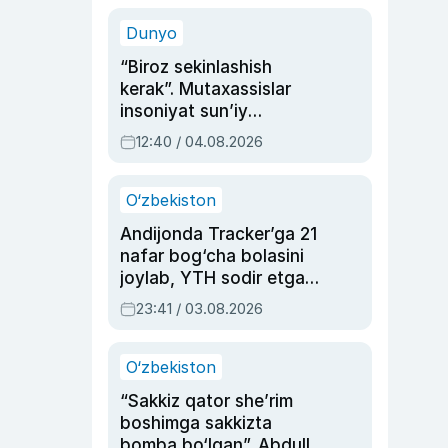
sinovlarga to‘la hayoti
Dunyo
“Biroz sekinlashish
kerak”. Mutaxassislar
insoniyat sun’iy
intellektni boshqara
12:40 / 04.08.2026
olmay qolishidan xavotir
bildirdi
O‘zbekiston
Andijonda Tracker’ga 21
nafar bog‘cha bolasini
joylab, YTH sodir etgan
ayolga sud hukmi o‘qildi
23:41 / 03.08.2026
O‘zbekiston
“Sakkiz qator she’rim
boshimga sakkizta
bomba bo‘lgan”. Abdulla