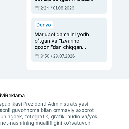
Oripovni siyosiy
12:24 / 01.08.2026
ayblovlardan asrab
qolgan voqea
Dunyo
Mariupol qamalini yorib
oʻtgan va “Izvarino
qozoni”dan chiqqan
qahramon — Ukraina
19:50 / 29.07.2026
armiyasi bosh
qoʻmondoni Drapatiy
haqida
ivi
Reklama
publikasi Prezidenti Administratsiyasi
-sonli guvohnoma bilan ommaviy axborot
shuningdek, fotografik, grafik, audio va/yoki
et-nashrining muallifligini ko‘rsatuvchi