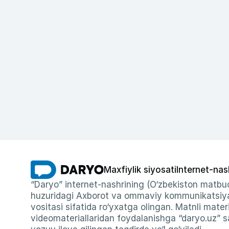
Maxfiylik siyosati
Internet-nas
“Daryo” internet-nashrining (O‘zbekiston matbuo
huzuridagi Axborot va ommaviy kommunikatsiyal
vositasi sifatida ro‘yxatga olingan. Matnli materi
videomateriallaridan foydalanishga “daryo.uz” sa