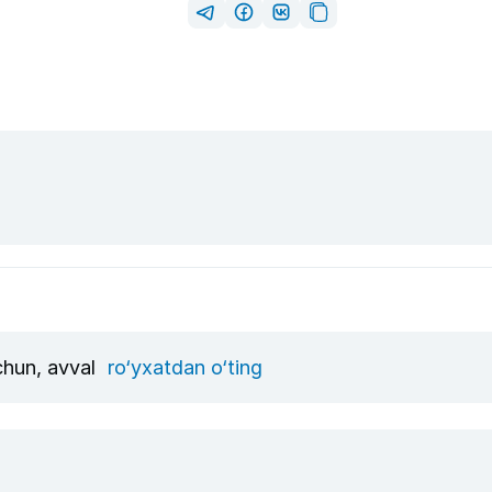
uchun, avval
ro‘yxatdan o‘ting