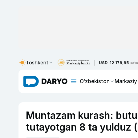
Toshkent
USD :
12 178,85
so'm
O‘zbekiston
Markaziy
Muntazam kurash: butu
tutayotgan 8 ta yulduz (