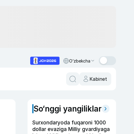
O‘zbekcha
Kabinet
So‘nggi yangiliklar
Surxondaryoda fuqaroni 1000
dollar evaziga Milliy gvardiyaga