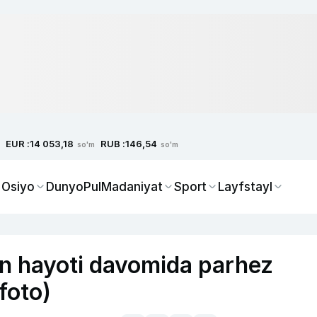
EUR :
RUB :
14 053,18
146,54
so'm
so'm
 Osiyo
Dunyo
Pul
Madaniyat
Sport
Layfstayl
n hayoti davomida parhez
foto)