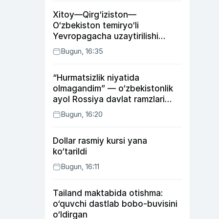
Xitoy—Qirg‘iziston—
O‘zbekiston temiryo‘li
Yevropagacha uzaytirilishi
mumkin
Bugun, 16:35
“Hurmatsizlik niyatida
olmagandim” — o‘zbekistonlik
ayol Rossiya davlat ramzlari
tushirilgan poyandoz haqida
Bugun, 16:20
Dollar rasmiy kursi yana
ko‘tarildi
Bugun, 16:11
Tailand maktabida otishma:
o‘quvchi dastlab bobo-buvisini
o‘ldirgan