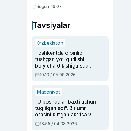
Bugun, 16:07
Tavsiyalar
O‘zbekiston
Toshkentda o‘pirilib
tushgan yo‘l qurilishi
bo‘yicha 6 kishiga sud
hukmi o‘qildi
10:10 / 05.08.2026
Madaniyat
“U boshqalar baxti uchun
tug‘ilgan edi”. Bir umr
otasini kutgan aktrisa va
dublyaj ustasi Rimma
13:55 / 04.08.2026
Ahmedovaning