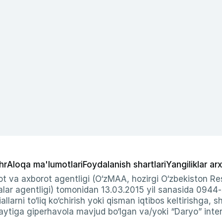
hr
Aloqa ma'lumotlari
Foydalanish shartlari
Yangiliklar arx
t va axborot agentligi (O‘zMAA, hozirgi O‘zbekiston Res
ar agentligi) tomonidan 13.03.2015 yil sanasida 0944
allarni to‘liq ko‘chirish yoki qisman iqtibos keltirishga, 
ytiga giperhavola mavjud bo‘lgan va/yoki “Daryo” intern