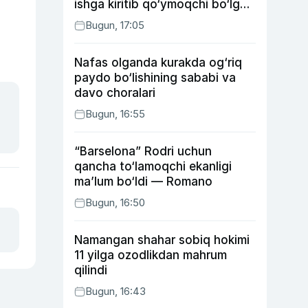
ishga kiritib qo‘ymoqchi bo‘lgan
shaxs ushlandi
Bugun, 17:05
Nafas olganda kurakda og‘riq
paydo bo‘lishining sababi va
davo choralari
Bugun, 16:55
“Barselona” Rodri uchun
qancha to‘lamoqchi ekanligi
ma’lum bo‘ldi — Romano
Bugun, 16:50
Namangan shahar sobiq hokimi
11 yilga ozodlikdan mahrum
qilindi
Bugun, 16:43