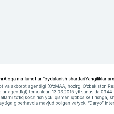
hr
Aloqa ma'lumotlari
Foydalanish shartlari
Yangiliklar arx
t va axborot agentligi (O‘zMAA, hozirgi O‘zbekiston Res
ar agentligi) tomonidan 13.03.2015 yil sanasida 0944
allarni to‘liq ko‘chirish yoki qisman iqtibos keltirishga, 
ytiga giperhavola mavjud bo‘lgan va/yoki “Daryo” intern