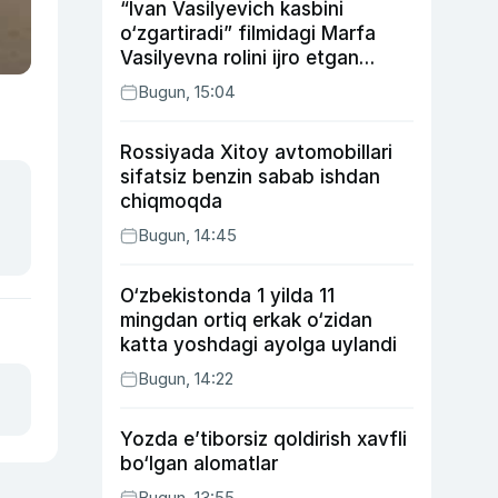
“Ivan Vasilyevich kasbini
o‘zgartiradi” filmidagi Marfa
Vasilyevna rolini ijro etgan
aktrisaning taqdiri qanday
Bugun, 15:04
kechdi?
Rossiyada Xitoy avtomobillari
sifatsiz benzin sabab ishdan
chiqmoqda
Bugun, 14:45
O‘zbekistonda 1 yilda 11
mingdan ortiq erkak o‘zidan
katta yoshdagi ayolga uylandi
Bugun, 14:22
Yozda e’tiborsiz qoldirish xavfli
bo‘lgan alomatlar
Bugun, 13:55