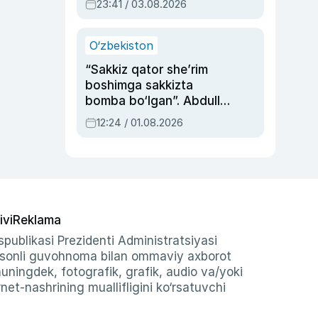
23:41 / 03.08.2026
O‘zbekiston
“Sakkiz qator she’rim
boshimga sakkizta
bomba bo‘lgan”. Abdulla
Oripovni siyosiy
12:24 / 01.08.2026
ayblovlardan asrab
qolgan voqea
ivi
Reklama
publikasi Prezidenti Administratsiyasi
-sonli guvohnoma bilan ommaviy axborot
shuningdek, fotografik, grafik, audio va/yoki
et-nashrining muallifligini ko‘rsatuvchi