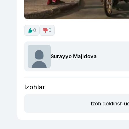
0
0
Surayyo Majidova
Izohlar
Izoh qoldirish 