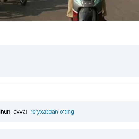
uchun, avval
ro‘yxatdan o‘ting