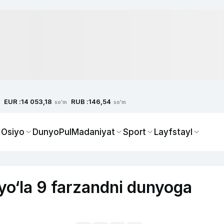
EUR :
RUB :
14 053,18
146,54
so'm
so'm
 Osiyo
Dunyo
Pul
Madaniyat
Sport
Layfstayl
ryo‘la 9 farzandni dunyoga