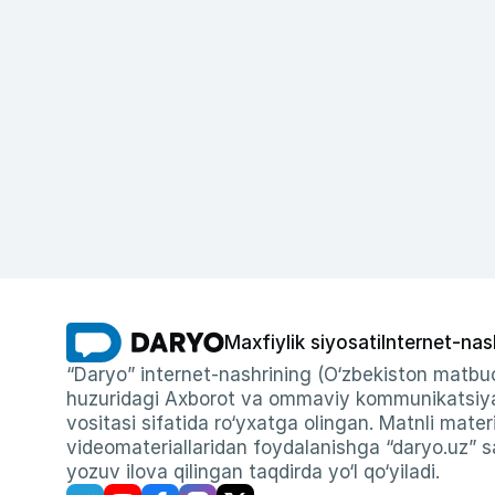
Maxfiylik siyosati
Internet-nas
“Daryo” internet-nashrining (O‘zbekiston matbuo
huzuridagi Axborot va ommaviy kommunikatsiyal
vositasi sifatida ro‘yxatga olingan. Matnli materi
videomateriallaridan foydalanishga “daryo.uz” sa
yozuv ilova qilingan taqdirda yo‘l qo‘yiladi.