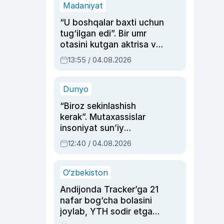
Madaniyat
“U boshqalar baxti uchun
tug‘ilgan edi”. Bir umr
otasini kutgan aktrisa va
dublyaj ustasi Rimma
13:55 / 04.08.2026
Ahmedovaning
sinovlarga to‘la hayoti
Dunyo
“Biroz sekinlashish
kerak”. Mutaxassislar
insoniyat sun’iy
intellektni boshqara
12:40 / 04.08.2026
olmay qolishidan xavotir
bildirdi
O‘zbekiston
Andijonda Tracker’ga 21
nafar bog‘cha bolasini
joylab, YTH sodir etgan
ayolga sud hukmi o‘qildi