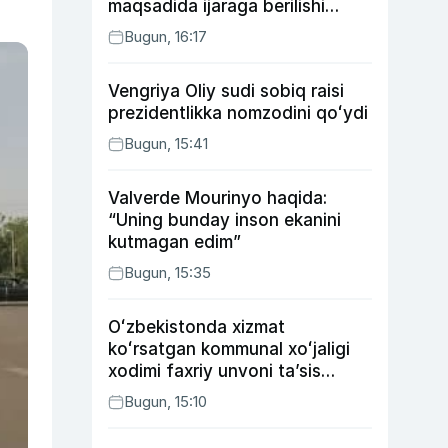
maqsadida ijaraga berilishi
mumkin
Bugun, 16:17
Vengriya Oliy sudi sobiq raisi
prezidentlikka nomzodini qoʻydi
Bugun, 15:41
Valverde Mourinyo haqida:
“Uning bunday inson ekanini
kutmagan edim”
Bugun, 15:35
Oʻzbekistonda xizmat
koʻrsatgan kommunal xoʻjaligi
xodimi faxriy unvoni taʼsis
etilishi mumkin
Bugun, 15:10