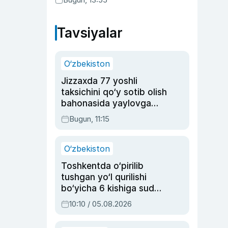
Tavsiyalar
O‘zbekiston
Jizzaxda 77 yoshli
taksichini qo‘y sotib olish
bahonasida yaylovga
olib borib o‘ldirgan yigit
Bugun, 11:15
20 yilga qamaldi
O‘zbekiston
Toshkentda o‘pirilib
tushgan yo‘l qurilishi
bo‘yicha 6 kishiga sud
hukmi o‘qildi
10:10 / 05.08.2026