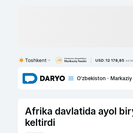
Toshkent
USD :
12 178,85
so'm
O‘zbekiston
Markaziy
Afrika davlatida ayol bi
keltirdi