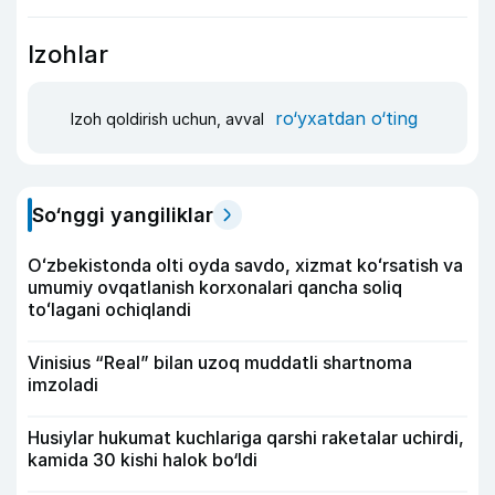
Izohlar
ro‘yxatdan o‘ting
Izoh qoldirish uchun, avval
So‘nggi yangiliklar
Oʻzbekistonda olti oyda savdo, xizmat koʻrsatish va
umumiy ovqatlanish korxonalari qancha soliq
toʻlagani ochiqlandi
Vinisius “Real” bilan uzoq muddatli shartnoma
imzoladi
Husiylar hukumat kuchlariga qarshi raketalar uchirdi,
kamida 30 kishi halok bo‘ldi