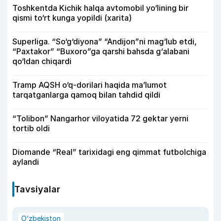
Toshkentda Kichik halqa avtomobil yo‘lining bir
qismi to‘rt kunga yopildi (xarita)
Superliga. “So‘g‘diyona” “Andijon”ni mag‘lub etdi,
“Paxtakor” “Buxoro”ga qarshi bahsda g‘alabani
qo‘ldan chiqardi
Tramp AQSH o‘q-dorilari haqida ma’lumot
tarqatganlarga qamoq bilan tahdid qildi
“Tolibon” Nangarhor viloyatida 72 gektar yerni
tortib oldi
Diomande “Real” tarixidagi eng qimmat futbolchiga
aylandi
Tavsiyalar
O‘zbekiston