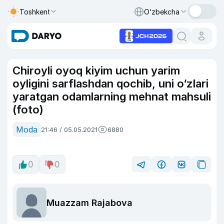
Toshkent
O‘zbekcha
Chiroyli oyoq kiyim uchun yarim
oyligini sarflashdan qochib, uni o‘zlari
yaratgan odamlarning mehnat mahsuli
(foto)
Moda
21:46 / 05.05.2021
6880
0
0
Muazzam Rajabova