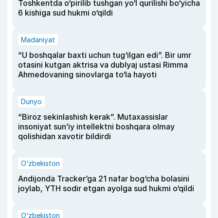
Toshkentda o‘pirilib tushgan yo‘l qurilishi bo‘yicha
6 kishiga sud hukmi o‘qildi
Madaniyat
“U boshqalar baxti uchun tug‘ilgan edi”. Bir umr
otasini kutgan aktrisa va dublyaj ustasi Rimma
Ahmedovaning sinovlarga to‘la hayoti
Dunyo
“Biroz sekinlashish kerak”. Mutaxassislar
insoniyat sun’iy intellektni boshqara olmay
qolishidan xavotir bildirdi
O‘zbekiston
Andijonda Tracker’ga 21 nafar bog‘cha bolasini
joylab, YTH sodir etgan ayolga sud hukmi o‘qildi
O‘zbekiston