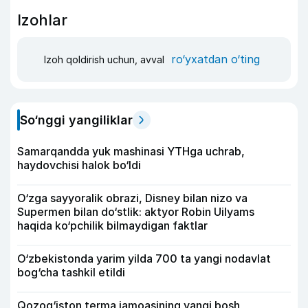
Izohlar
ro‘yxatdan o‘ting
Izoh qoldirish uchun, avval
So‘nggi yangiliklar
Samarqandda yuk mashinasi YTHga uchrab,
haydovchisi halok bo‘ldi
O‘zga sayyoralik obrazi, Disney bilan nizo va
Supermen bilan do‘stlik: aktyor Robin Uilyams
haqida ko‘pchilik bilmaydigan faktlar
O‘zbekistonda yarim yilda 700 ta yangi nodavlat
bog‘cha tashkil etildi
Qozog‘iston terma jamoasining yangi bosh