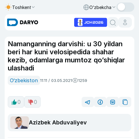
Toshkent
O‘zbekcha
Namanganning darvishi: u 30 yildan
beri har kuni velosipedida shahar
kezib, odamlarga mumtoz qo‘shiqlar
ulashadi
O‘zbekiston
11:11 / 03.05.2021
1259
0
0
Azizbek Abduvaliyev