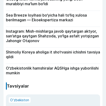
murabbiyi ma’lum bo‘ldi
Sea Breeze loyihasi bo‘yicha hali to‘liq xulosa
berilmagan — Ekoekspertiza markazi
Instagram: Mish-mishlarga javob qaytargan aktyor,
san’atga qaytgan Shahzoda, yo‘lga asfalt yotqizgan
Jahongir Otajonov
Shimoliy Koreya aholiga it sho‘rvasini ichishni tavsiya
qildi
O‘zbekistonlik hamshiralar AQSHga ishga yuborilishi
mumkin
Tavsiyalar
O‘zbekiston