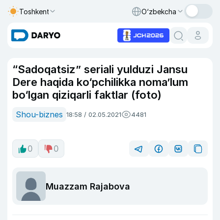
Toshkent
O‘zbekcha
“Sadoqatsiz” seriali yulduzi Jansu
Dere haqida ko‘pchilikka noma’lum
bo‘lgan qiziqarli faktlar (foto)
Shou-biznes
18:58 / 02.05.2021
4481
0
0
Muazzam Rajabova