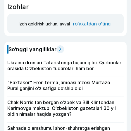
Izohlar
ro‘yxatdan o‘ting
Izoh qoldirish uchun, avval
So‘nggi yangiliklar
Ukraina dronlari Tataristonga hujum qildi. Qurbonlar
orasida O‘zbekiston fuqarolari ham bor
"Paxtakor" Eron terma jamoasi a’zosi Murtazo
Puraliganjini o‘z safiga qo‘shib oldi
Chak Norris tan bergan o‘zbek va Bill Klintondan
Karimovga maktub. O‘zbekiston gazetalari 30 yil
oldin nimalar haqida yozgan?
Sahnada olamshumul shon-shuhratga erishgan