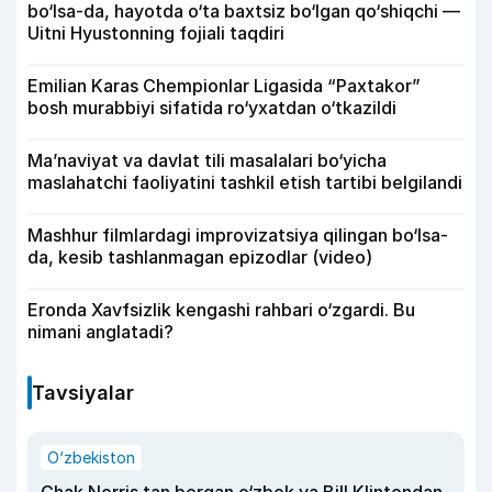
bo‘lsa-da, hayotda o‘ta baxtsiz bo‘lgan qo‘shiqchi —
Uitni Hyustonning fojiali taqdiri
Emilian Karas Chempionlar Ligasida “Paxtakor”
bosh murabbiyi sifatida ro‘yxatdan o‘tkazildi
Ma’naviyat va davlat tili masalalari bo‘yicha
maslahatchi faoliyatini tashkil etish tartibi belgilandi
Mashhur filmlardagi improvizatsiya qilingan bo‘lsa-
da, kesib tashlanmagan epizodlar (video)
Eronda Xavfsizlik kengashi rahbari o‘zgardi. Bu
nimani anglatadi?
Tavsiyalar
O‘zbekiston