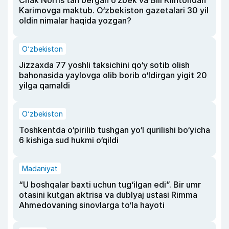
Chak Norris tan bergan o‘zbek va Bill Klintondan
Karimovga maktub. O‘zbekiston gazetalari 30 yil
oldin nimalar haqida yozgan?
O‘zbekiston
Jizzaxda 77 yoshli taksichini qo‘y sotib olish
bahonasida yaylovga olib borib o‘ldirgan yigit 20
yilga qamaldi
O‘zbekiston
Toshkentda o‘pirilib tushgan yo‘l qurilishi bo‘yicha
6 kishiga sud hukmi o‘qildi
Madaniyat
“U boshqalar baxti uchun tug‘ilgan edi”. Bir umr
otasini kutgan aktrisa va dublyaj ustasi Rimma
Ahmedovaning sinovlarga to‘la hayoti