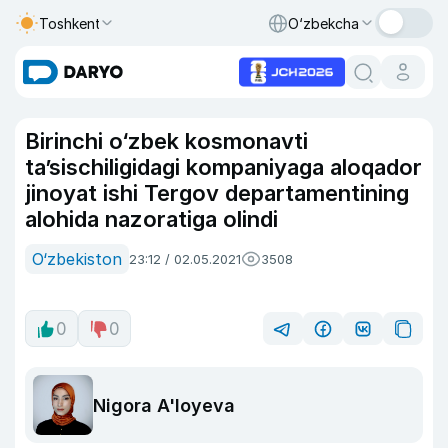
Toshkent
O‘zbekcha
Birinchi o‘zbek kosmonavti
ta’sischiligidagi kompaniyaga aloqador
jinoyat ishi Tergov departamentining
alohida nazoratiga olindi
O‘zbekiston
23:12 / 02.05.2021
3508
0
0
Nigora A'loyeva