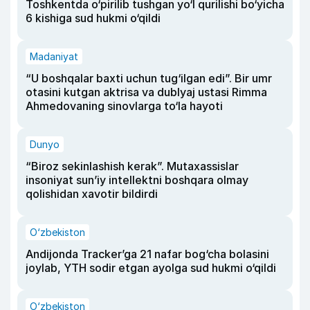
Toshkentda o‘pirilib tushgan yo‘l qurilishi bo‘yicha
6 kishiga sud hukmi o‘qildi
Madaniyat
“U boshqalar baxti uchun tug‘ilgan edi”. Bir umr
otasini kutgan aktrisa va dublyaj ustasi Rimma
Ahmedovaning sinovlarga to‘la hayoti
Dunyo
“Biroz sekinlashish kerak”. Mutaxassislar
insoniyat sun’iy intellektni boshqara olmay
qolishidan xavotir bildirdi
O‘zbekiston
Andijonda Tracker’ga 21 nafar bog‘cha bolasini
joylab, YTH sodir etgan ayolga sud hukmi o‘qildi
O‘zbekiston