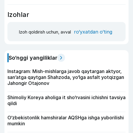
Izohlar
ro‘yxatdan o‘ting
Izoh qoldirish uchun, avval
So‘nggi yangiliklar
Instagram: Mish-mishlarga javob qaytargan aktyor,
san’atga qaytgan Shahzoda, yo‘lga asfalt yotqizgan
Jahongir Otajonov
Shimoliy Koreya aholiga it sho‘rvasini ichishni tavsiya
qildi
O‘zbekistonlik hamshiralar AQSHga ishga yuborilishi
mumkin