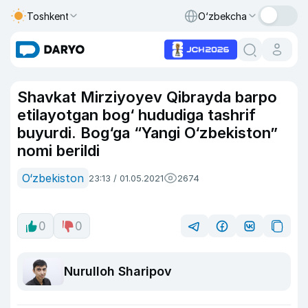
Toshkent
O‘zbekcha
Shavkat Mirziyoyev Qibrayda barpo
etilayotgan bog‘ hududiga tashrif
buyurdi. Bog‘ga “Yangi O‘zbekiston”
nomi berildi
O‘zbekiston
23:13 / 01.05.2021
2674
0
0
Nurulloh Sharipov