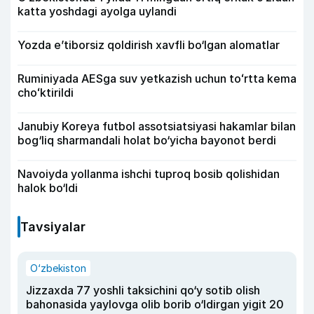
katta yoshdagi ayolga uylandi
Yozda e’tiborsiz qoldirish xavfli bo‘lgan alomatlar
Ruminiyada AESga suv yetkazish uchun toʻrtta kema
choʻktirildi
Janubiy Koreya futbol assotsiatsiyasi hakamlar bilan
bog‘liq sharmandali holat bo‘yicha bayonot berdi
Navoiyda yollanma ishchi tuproq bosib qolishidan
halok bo‘ldi
Tavsiyalar
O‘zbekiston
Jizzaxda 77 yoshli taksichini qo‘y sotib olish
bahonasida yaylovga olib borib o‘ldirgan yigit 20