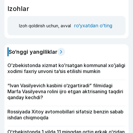
Izohlar
ro‘yxatdan o‘ting
Izoh qoldirish uchun, avval
So‘nggi yangiliklar
Oʻzbekistonda xizmat koʻrsatgan kommunal xoʻjaligi
xodimi faxriy unvoni taʼsis etilishi mumkin
“Ivan Vasilyevich kasbini o‘zgartiradi” filmidagi
Marfa Vasilyevna rolini ijro etgan aktrisaning taqdiri
qanday kechdi?
Rossiyada Xitoy avtomobillari sifatsiz benzin sabab
ishdan chiqmoqda
O‘zbekistonda 1 yilda 11 mingdan ortiq erkak o‘zidan