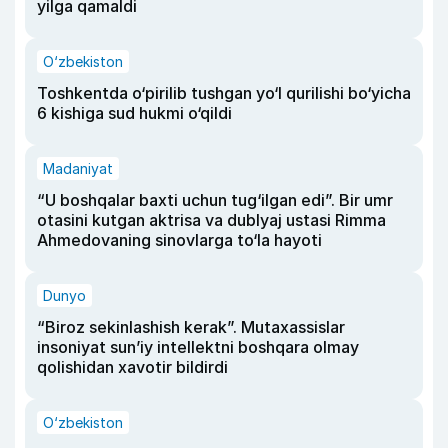
yilga qamaldi
O‘zbekiston
Toshkentda o‘pirilib tushgan yo‘l qurilishi bo‘yicha
6 kishiga sud hukmi o‘qildi
Madaniyat
“U boshqalar baxti uchun tug‘ilgan edi”. Bir umr
otasini kutgan aktrisa va dublyaj ustasi Rimma
Ahmedovaning sinovlarga to‘la hayoti
Dunyo
“Biroz sekinlashish kerak”. Mutaxassislar
insoniyat sun’iy intellektni boshqara olmay
qolishidan xavotir bildirdi
O‘zbekiston