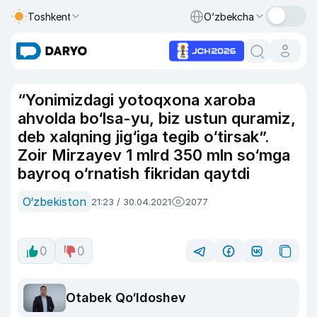
Toshkent
O‘zbekcha
“Yonimizdagi yotoqxona xaroba
ahvolda bo‘lsa-yu, biz ustun quramiz,
deb xalqning jig‘iga tegib o‘tirsak”.
Zoir Mirzayev 1 mlrd 350 mln so‘mga
bayroq o‘rnatish fikridan qaytdi
O‘zbekiston
21:23 / 30.04.2021
2077
0
0
Otabek Qo‘ldoshev