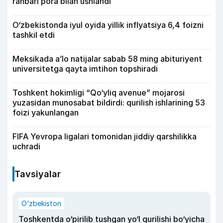
rahbari pora bilan ushlandi
O‘zbekistonda iyul oyida yillik inflyatsiya 6,4 foizni
tashkil etdi
Meksikada a’lo natijalar sabab 58 ming abituriyent
universitetga qayta imtihon topshiradi
Toshkent hokimligi “Qo‘yliq avenue” mojarosi
yuzasidan munosabat bildirdi: qurilish ishlarining 53
foizi yakunlangan
FIFA Yevropa ligalari tomonidan jiddiy qarshilikka
uchradi
Tavsiyalar
O‘zbekiston
Toshkentda o‘pirilib tushgan yo‘l qurilishi bo‘yicha