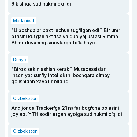
6 kishiga sud hukmi o‘qildi
Madaniyat
“U boshqalar baxti uchun tug‘ilgan edi”. Bir umr
otasini kutgan aktrisa va dublyaj ustasi Rimma
Ahmedovaning sinovlarga to‘la hayoti
Dunyo
“Biroz sekinlashish kerak”. Mutaxassislar
insoniyat sun’iy intellektni boshqara olmay
qolishidan xavotir bildirdi
O‘zbekiston
Andijonda Tracker’ga 21 nafar bog‘cha bolasini
joylab, YTH sodir etgan ayolga sud hukmi o‘qildi
O‘zbekiston