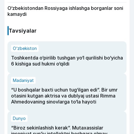
O‘zbekistondan Rossiyaga ishlashga borganlar soni
kamaydi
Tavsiyalar
O‘zbekiston
Toshkentda o‘pirilib tushgan yo‘l qurilishi bo‘yicha
6 kishiga sud hukmi o‘qildi
Madaniyat
“U boshqalar baxti uchun tug‘ilgan edi”. Bir umr
otasini kutgan aktrisa va dublyaj ustasi Rimma
Ahmedovaning sinovlarga to‘la hayoti
Dunyo
“Biroz sekinlashish kerak”. Mutaxassislar
insoniyat sun’iy intellektni boshqara olmay