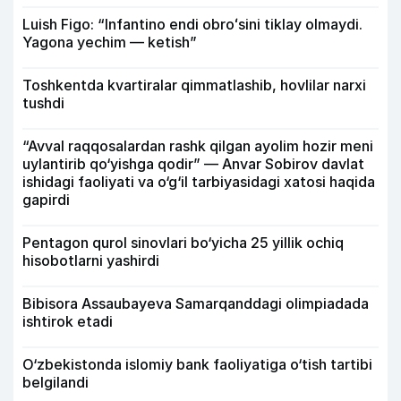
Luish Figo: “Infantino endi obroʻsini tiklay olmaydi.
Yagona yechim — ketish”
Toshkentda kvartiralar qimmatlashib, hovlilar narxi
tushdi
“Avval raqqosalardan rashk qilgan ayolim hozir meni
uylantirib qo‘yishga qodir” — Anvar Sobirov davlat
ishidagi faoliyati va o‘g‘il tarbiyasidagi xatosi haqida
gapirdi
Pentagon qurol sinovlari bo‘yicha 25 yillik ochiq
hisobotlarni yashirdi
Bibisora Assaubayeva Samarqanddagi olimpiadada
ishtirok etadi
O‘zbekistonda islomiy bank faoliyatiga o‘tish tartibi
belgilandi