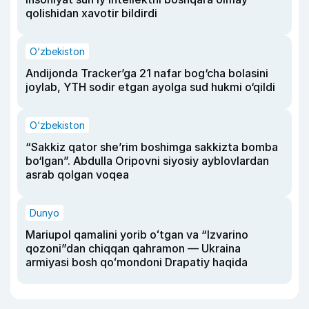
qolishidan xavotir bildirdi
O‘zbekiston
Andijonda Tracker’ga 21 nafar bog‘cha bolasini
joylab, YTH sodir etgan ayolga sud hukmi o‘qildi
O‘zbekiston
“Sakkiz qator she’rim boshimga sakkizta bomba
bo‘lgan”. Abdulla Oripovni siyosiy ayblovlardan
asrab qolgan voqea
Dunyo
Mariupol qamalini yorib oʻtgan va “Izvarino
qozoni”dan chiqqan qahramon — Ukraina
armiyasi bosh qoʻmondoni Drapatiy haqida