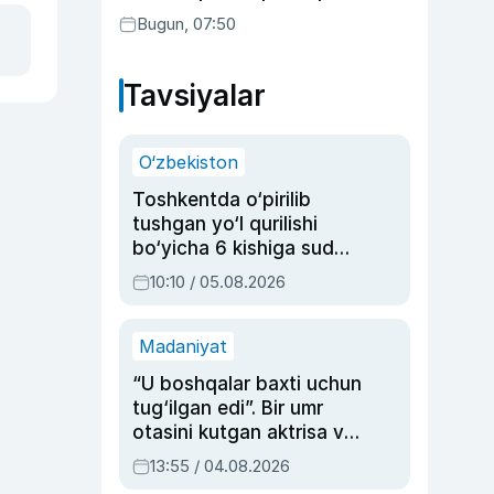
Bugun, 07:50
Tavsiyalar
O‘zbekiston
Toshkentda o‘pirilib
tushgan yo‘l qurilishi
bo‘yicha 6 kishiga sud
hukmi o‘qildi
10:10 / 05.08.2026
Madaniyat
“U boshqalar baxti uchun
tug‘ilgan edi”. Bir umr
otasini kutgan aktrisa va
dublyaj ustasi Rimma
13:55 / 04.08.2026
Ahmedovaning