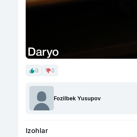
0
0
Fozilbek Yusupov
Izohlar