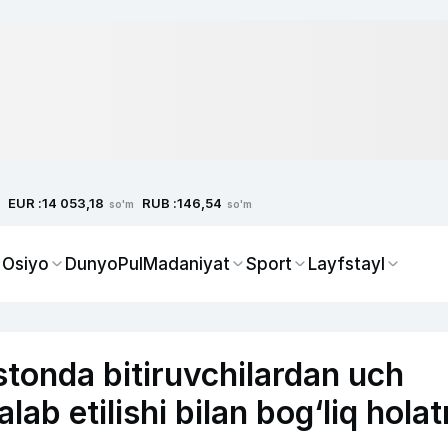
EUR :
RUB :
14 053,18
146,54
so'm
so'm
 Osiyo
Dunyo
Pul
Madaniyat
Sport
Layfstayl
stonda bitiruvchilardan uch
b etilishi bilan bog‘liq holat