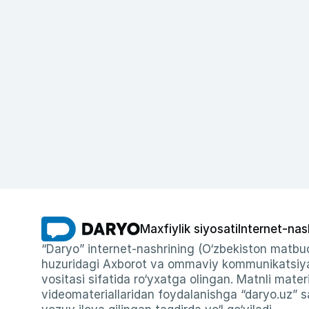
Maxfiylik siyosati
Internet-nas
“Daryo” internet-nashrining (O‘zbekiston matbuo
huzuridagi Axborot va ommaviy kommunikatsiyal
vositasi sifatida ro‘yxatga olingan. Matnli materi
videomateriallaridan foydalanishga “daryo.uz” sa