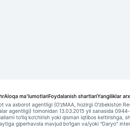
hr
Aloqa ma'lumotlari
Foydalanish shartlari
Yangiliklar arx
t va axborot agentligi (O‘zMAA, hozirgi O‘zbekiston Res
ar agentligi) tomonidan 13.03.2015 yil sanasida 0944
allarni to‘liq ko‘chirish yoki qisman iqtibos keltirishga, 
ytiga giperhavola mavjud bo‘lgan va/yoki “Daryo” intern