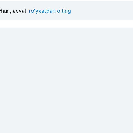
uchun, avval
ro‘yxatdan o‘ting