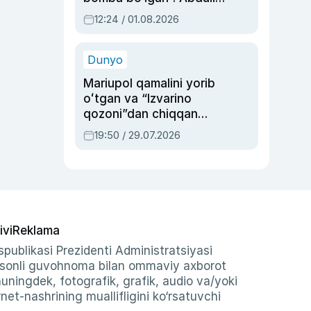
Oripovni siyosiy
12:24 / 01.08.2026
ayblovlardan asrab
qolgan voqea
Dunyo
Mariupol qamalini yorib
oʻtgan va “Izvarino
qozoni”dan chiqqan
qahramon — Ukraina
19:50 / 29.07.2026
armiyasi bosh
qoʻmondoni Drapatiy
haqida
ivi
Reklama
publikasi Prezidenti Administratsiyasi
-sonli guvohnoma bilan ommaviy axborot
shuningdek, fotografik, grafik, audio va/yoki
et-nashrining muallifligini ko‘rsatuvchi