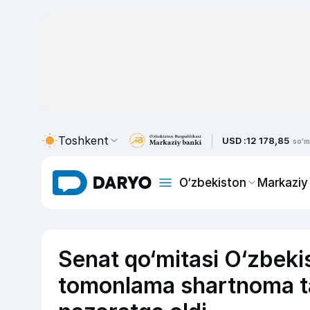
Toshkent
USD :
12 178,85
so'm
O‘zbekiston
Markaziy
Senat qo‘mitasi O‘zbeki
tomonlama shartnoma tala