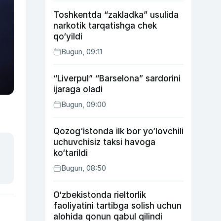
Toshkentda “zakladka” usulida
narkotik tarqatishga chek
qo‘yildi
Bugun, 09:11
“Liverpul” “Barselona” sardorini
ijaraga oladi
Bugun, 09:00
Qozog‘istonda ilk bor yo‘lovchili
uchuvchisiz taksi havoga
ko‘tarildi
Bugun, 08:50
O‘zbekistonda rieltorlik
faoliyatini tartibga solish uchun
alohida qonun qabul qilindi