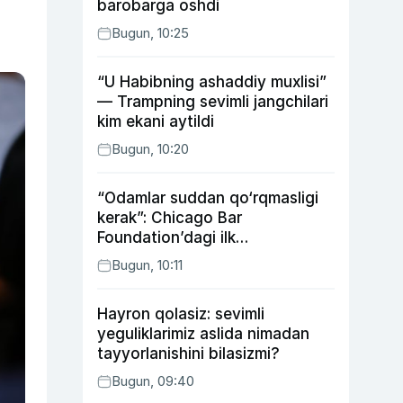
barobarga oshdi
Bugun, 10:25
“U Habibning ashaddiy muxlisi”
— Trampning sevimli jangchilari
kim ekani aytildi
Bugun, 10:20
“Odamlar suddan qo‘rqmasligi
kerak”: Chicago Bar
Foundation’dagi ilk
o‘zbekistonlik Go‘zal
Bugun, 10:11
Abduaxatova
Hayron qolasiz: sevimli
yeguliklarimiz aslida nimadan
tayyorlanishini bilasizmi?
Bugun, 09:40