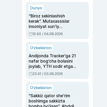
sinovlarga to‘la hayoti
Dunyo
“Biroz sekinlashish
kerak”. Mutaxassislar
insoniyat sun’iy
intellektni boshqara
12:40 / 04.08.2026
olmay qolishidan xavotir
bildirdi
O‘zbekiston
Andijonda Tracker’ga 21
nafar bog‘cha bolasini
joylab, YTH sodir etgan
ayolga sud hukmi o‘qildi
23:41 / 03.08.2026
O‘zbekiston
“Sakkiz qator she’rim
boshimga sakkizta
bomba bo‘lgan”. Abdulla