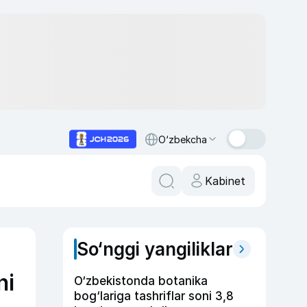
O‘zbekcha
Kabinet
So‘nggi yangiliklar
ni
O‘zbekistonda botanika
bog‘lariga tashriflar soni 3,8