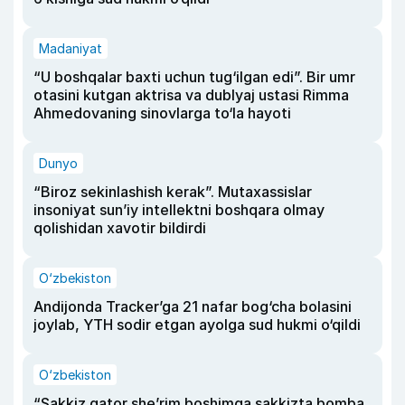
Madaniyat
“U boshqalar baxti uchun tug‘ilgan edi”. Bir umr
otasini kutgan aktrisa va dublyaj ustasi Rimma
Ahmedovaning sinovlarga to‘la hayoti
Dunyo
“Biroz sekinlashish kerak”. Mutaxassislar
insoniyat sun’iy intellektni boshqara olmay
qolishidan xavotir bildirdi
O‘zbekiston
Andijonda Tracker’ga 21 nafar bog‘cha bolasini
joylab, YTH sodir etgan ayolga sud hukmi o‘qildi
O‘zbekiston
“Sakkiz qator she’rim boshimga sakkizta bomba