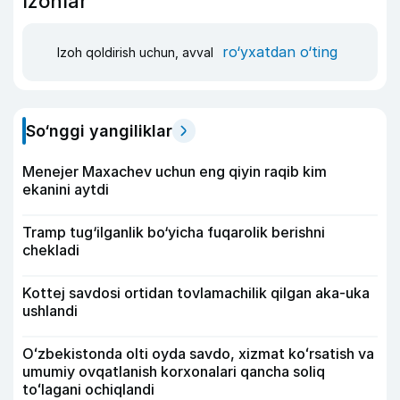
Izohlar
ro‘yxatdan o‘ting
Izoh qoldirish uchun, avval
So‘nggi yangiliklar
Menejer Maxachev uchun eng qiyin raqib kim
ekanini aytdi
Tramp tug‘ilganlik bo‘yicha fuqarolik berishni
chekladi
Kottej savdosi ortidan tovlamachilik qilgan aka-uka
ushlandi
Oʻzbekistonda olti oyda savdo, xizmat koʻrsatish va
umumiy ovqatlanish korxonalari qancha soliq
toʻlagani ochiqlandi