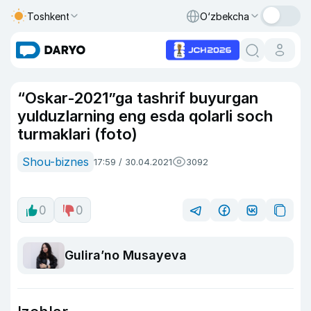
Toshkent
O‘zbekcha
“Oskar-2021”ga tashrif buyurgan
yulduzlarning eng esda qolarli soch
turmaklari (foto)
Shou-biznes
17:59 / 30.04.2021
3092
0
0
Guliraʼno Musayeva