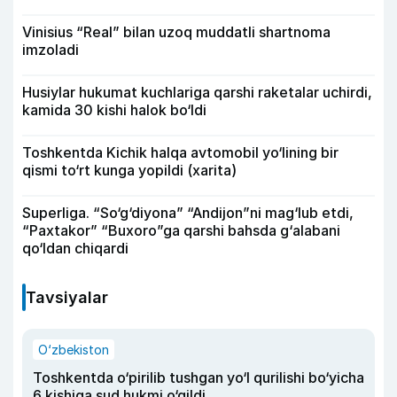
Vinisius “Real” bilan uzoq muddatli shartnoma
imzoladi
Husiylar hukumat kuchlariga qarshi raketalar uchirdi,
kamida 30 kishi halok bo‘ldi
Toshkentda Kichik halqa avtomobil yo‘lining bir
qismi to‘rt kunga yopildi (xarita)
Superliga. “So‘g‘diyona” “Andijon”ni mag‘lub etdi,
“Paxtakor” “Buxoro”ga qarshi bahsda g‘alabani
qo‘ldan chiqardi
Tavsiyalar
O‘zbekiston
Toshkentda o‘pirilib tushgan yo‘l qurilishi bo‘yicha
6 kishiga sud hukmi o‘qildi