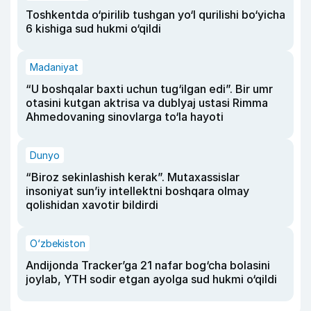
Toshkentda o‘pirilib tushgan yo‘l qurilishi bo‘yicha
6 kishiga sud hukmi o‘qildi
Madaniyat
“U boshqalar baxti uchun tug‘ilgan edi”. Bir umr
otasini kutgan aktrisa va dublyaj ustasi Rimma
Ahmedovaning sinovlarga to‘la hayoti
Dunyo
“Biroz sekinlashish kerak”. Mutaxassislar
insoniyat sun’iy intellektni boshqara olmay
qolishidan xavotir bildirdi
O‘zbekiston
Andijonda Tracker’ga 21 nafar bog‘cha bolasini
joylab, YTH sodir etgan ayolga sud hukmi o‘qildi