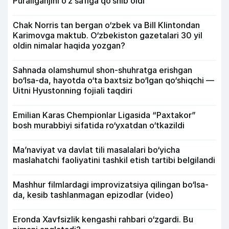
Puraliganjini o‘z safiga qo‘shib oldi
Chak Norris tan bergan o‘zbek va Bill Klintondan
Karimovga maktub. O‘zbekiston gazetalari 30 yil
oldin nimalar haqida yozgan?
Sahnada olamshumul shon-shuhratga erishgan
bo‘lsa-da, hayotda o‘ta baxtsiz bo‘lgan qo‘shiqchi —
Uitni Hyustonning fojiali taqdiri
Emilian Karas Chempionlar Ligasida “Paxtakor”
bosh murabbiyi sifatida ro‘yxatdan o‘tkazildi
Ma’naviyat va davlat tili masalalari bo‘yicha
maslahatchi faoliyatini tashkil etish tartibi belgilandi
Mashhur filmlardagi improvizatsiya qilingan bo‘lsa-
da, kesib tashlanmagan epizodlar (video)
Eronda Xavfsizlik kengashi rahbari o‘zgardi. Bu