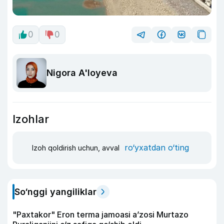
0
0
Nigora A'loyeva
Izohlar
ro‘yxatdan o‘ting
Izoh qoldirish uchun, avval
So‘nggi yangiliklar
"Paxtakor" Eron terma jamoasi a’zosi Murtazo