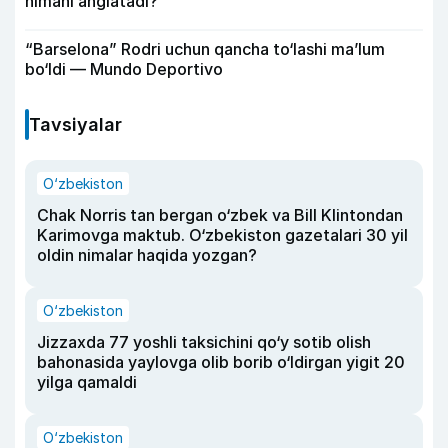
nimani anglatadi?
“Barselona” Rodri uchun qancha to‘lashi ma’lum
bo‘ldi — Mundo Deportivo
Tavsiyalar
O‘zbekiston
Chak Norris tan bergan o‘zbek va Bill Klintondan
Karimovga maktub. O‘zbekiston gazetalari 30 yil
oldin nimalar haqida yozgan?
O‘zbekiston
Jizzaxda 77 yoshli taksichini qo‘y sotib olish
bahonasida yaylovga olib borib o‘ldirgan yigit 20
yilga qamaldi
O‘zbekiston