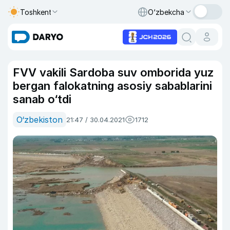
Toshkent
O‘zbekcha
FVV vakili Sardoba suv omborida yuz
bergan falokatning asosiy sabablarini
sanab o‘tdi
O‘zbekiston
21:47 / 30.04.2021
1712