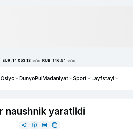
EUR :
RUB :
14 053,18
146,54
so'm
so'm
 Osiyo
Dunyo
Pul
Madaniyat
Sport
Layfstayl
r naushnik yaratildi