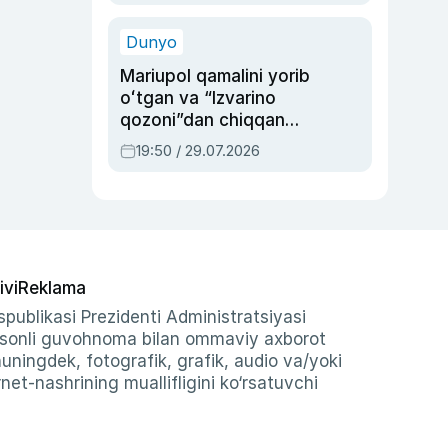
qolgan voqea
Dunyo
Mariupol qamalini yorib
oʻtgan va “Izvarino
qozoni”dan chiqqan
qahramon — Ukraina
19:50 / 29.07.2026
armiyasi bosh
qoʻmondoni Drapatiy
haqida
ivi
Reklama
publikasi Prezidenti Administratsiyasi
-sonli guvohnoma bilan ommaviy axborot
shuningdek, fotografik, grafik, audio va/yoki
et-nashrining muallifligini ko‘rsatuvchi