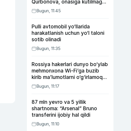
Qurbonova, onasiga kutilmagan
sovg‘a tayyorlagan Umid vines,
Bugun, 11:45
xonanda Rayhon nimadan xafa?
Pulli avtomobil yo‘llarida
harakatlanish uchun yo‘l taloni
sotib olinadi
Bugun, 11:35
Rossiya hakerlari dunyo bo‘ylab
mehmonxona Wi-Fi’ga buzib
kirib ma’lumotlarni o‘g‘irlamoqda
— Microsoft
Bugun, 11:17
87 mln yevro va 5 yillik
shartnoma: “Arsenal” Bruno
transferini ijobiy hal qildi
Bugun, 11:10