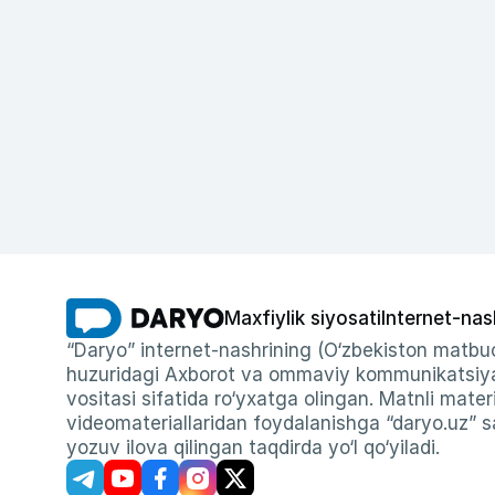
Maxfiylik siyosati
Internet-nas
“Daryo” internet-nashrining (O‘zbekiston matbuo
huzuridagi Axborot va ommaviy kommunikatsiyal
vositasi sifatida ro‘yxatga olingan. Matnli materi
videomateriallaridan foydalanishga “daryo.uz” sa
yozuv ilova qilingan taqdirda yo‘l qo‘yiladi.