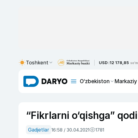
Toshkent
USD :
12 178,85
so'm
O‘zbekiston
Markaziy
“Fikrlarni o‘qishga” qodi
Gadjetlar
16:58 / 30.04.2021
1781