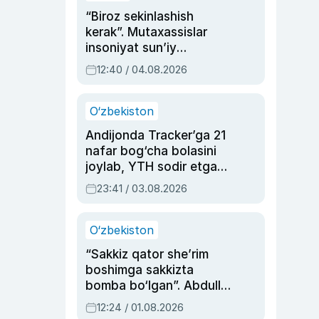
“Biroz sekinlashish
kerak”. Mutaxassislar
insoniyat sun’iy
intellektni boshqara
12:40 / 04.08.2026
olmay qolishidan xavotir
bildirdi
O‘zbekiston
Andijonda Tracker’ga 21
nafar bog‘cha bolasini
joylab, YTH sodir etgan
ayolga sud hukmi o‘qildi
23:41 / 03.08.2026
O‘zbekiston
“Sakkiz qator she’rim
boshimga sakkizta
bomba bo‘lgan”. Abdulla
Oripovni siyosiy
12:24 / 01.08.2026
ayblovlardan asrab