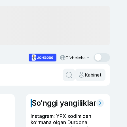
O‘zbekcha
Kabinet
So‘nggi yangiliklar
Instagram: YPX xodimidan
ko‘rmana olgan Durdona