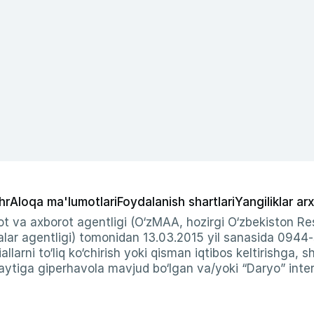
hr
Aloqa ma'lumotlari
Foydalanish shartlari
Yangiliklar arx
t va axborot agentligi (O‘zMAA, hozirgi O‘zbekiston Res
ar agentligi) tomonidan 13.03.2015 yil sanasida 0944
allarni to‘liq ko‘chirish yoki qisman iqtibos keltirishga, 
ytiga giperhavola mavjud bo‘lgan va/yoki “Daryo” intern