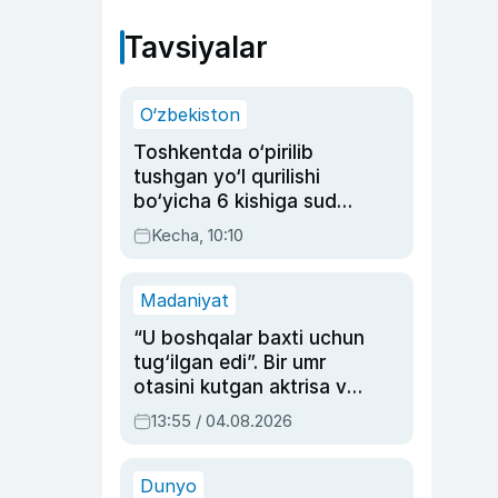
Tavsiyalar
O‘zbekiston
Toshkentda o‘pirilib
tushgan yo‘l qurilishi
bo‘yicha 6 kishiga sud
hukmi o‘qildi
Kecha, 10:10
Madaniyat
“U boshqalar baxti uchun
tug‘ilgan edi”. Bir umr
otasini kutgan aktrisa va
dublyaj ustasi Rimma
13:55 / 04.08.2026
Ahmedovaning
sinovlarga to‘la hayoti
Dunyo