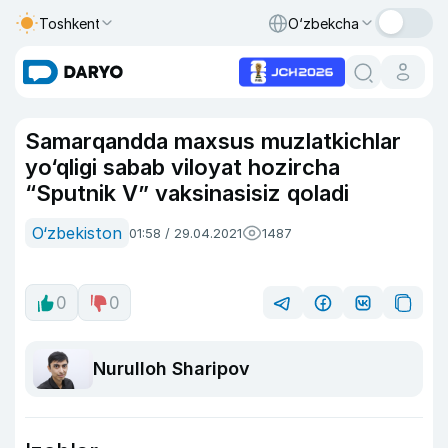
Toshkent
O‘zbekcha
Samarqandda maxsus muzlatkichlar
yo‘qligi sabab viloyat hozircha
“Sputnik V” vaksinasisiz qoladi
O‘zbekiston
01:58 / 29.04.2021
1487
0
0
Nurulloh Sharipov