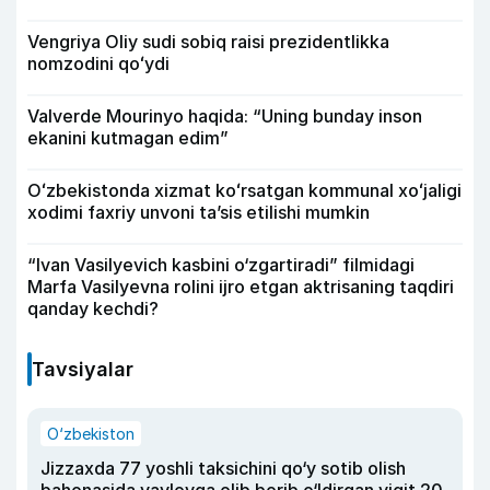
Vengriya Oliy sudi sobiq raisi prezidentlikka
nomzodini qoʻydi
Valverde Mourinyo haqida: “Uning bunday inson
ekanini kutmagan edim”
Oʻzbekistonda xizmat koʻrsatgan kommunal xoʻjaligi
xodimi faxriy unvoni taʼsis etilishi mumkin
“Ivan Vasilyevich kasbini o‘zgartiradi” filmidagi
Marfa Vasilyevna rolini ijro etgan aktrisaning taqdiri
qanday kechdi?
Tavsiyalar
O‘zbekiston
Jizzaxda 77 yoshli taksichini qo‘y sotib olish
bahonasida yaylovga olib borib o‘ldirgan yigit 20