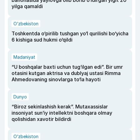
yilga qamaldi
O‘zbekiston
Toshkentda o‘pirilib tushgan yo‘l qurilishi bo‘yicha
6 kishiga sud hukmi o‘qildi
Madaniyat
“U boshqalar baxti uchun tug‘ilgan edi”. Bir umr
otasini kutgan aktrisa va dublyaj ustasi Rimma
Ahmedovaning sinovlarga to‘la hayoti
Dunyo
“Biroz sekinlashish kerak”. Mutaxassislar
insoniyat sun’iy intellektni boshqara olmay
qolishidan xavotir bildirdi
O‘zbekiston