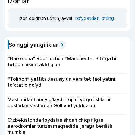
Izohlar
ro‘yxatdan o‘ting
Izoh qoldirish uchun, avval
So‘nggi yangiliklar
“Barselona” Rodri uchun “Manchester Siti”ga bir
futbolchisini taklif qildi
“Tolibon” yettita xususiy universitet faoliyatini
to‘xtatib qo‘ydi
Mashhurlar ham yig‘laydi: fojiali yo‘qotishlarni
boshidan kechirgan Gollivud yulduzlari
O‘zbekistonda foydalanishdan chiqarilgan
aerodromlar turizm maqsadida ijaraga berilishi
mumkin