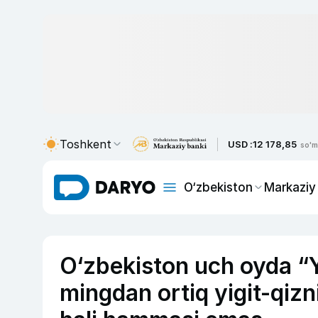
Toshkent
USD :
12 178,85
so'm
O‘zbekiston
Markaziy
O‘zbekiston uch oyda “Yo
mingdan ortiq yigit-qizn