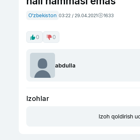
hali hammasi emas
O‘zbekiston
03:22 / 29.04.2021
1633
0
0
abdulla
Izohlar
Izoh qoldirish 