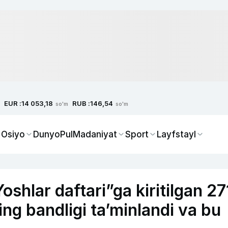
EUR :
RUB :
14 053,18
146,54
so'm
so'm
 Osiyo
Dunyo
Pul
Madaniyat
Sport
Layfstayl
shlar daftari”ga kiritilgan 27
ing bandligi ta’minlandi va bu