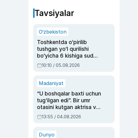
Tavsiyalar
O‘zbekiston
Toshkentda o‘pirilib
tushgan yo‘l qurilishi
bo‘yicha 6 kishiga sud
hukmi o‘qildi
10:10 / 05.08.2026
Madaniyat
“U boshqalar baxti uchun
tug‘ilgan edi”. Bir umr
otasini kutgan aktrisa va
dublyaj ustasi Rimma
13:55 / 04.08.2026
Ahmedovaning
sinovlarga to‘la hayoti
Dunyo