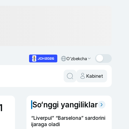
O‘zbekcha
Kabinet
So‘nggi yangiliklar
1
“Liverpul” “Barselona” sardorini
ijaraga oladi