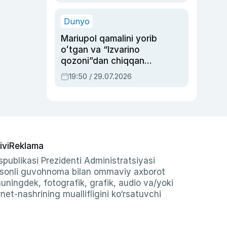
qolgan voqea
Dunyo
Mariupol qamalini yorib
oʻtgan va “Izvarino
qozoni”dan chiqqan
qahramon — Ukraina
19:50 / 29.07.2026
armiyasi bosh
qoʻmondoni Drapatiy
haqida
ivi
Reklama
publikasi Prezidenti Administratsiyasi
-sonli guvohnoma bilan ommaviy axborot
shuningdek, fotografik, grafik, audio va/yoki
et-nashrining muallifligini ko‘rsatuvchi