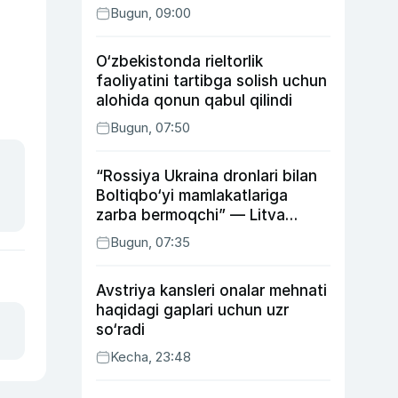
Bugun, 09:00
O‘zbekistonda rieltorlik
faoliyatini tartibga solish uchun
alohida qonun qabul qilindi
Bugun, 07:50
“Rossiya Ukraina dronlari bilan
Boltiqbo‘yi mamlakatlariga
zarba bermoqchi” — Litva
mudofaa vaziri
Bugun, 07:35
Avstriya kansleri onalar mehnati
haqidagi gaplari uchun uzr
so‘radi
Kecha, 23:48