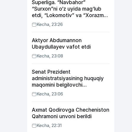
Superliga. “Navbahor”
“Surxon”ni o‘z uyida mag‘lub
etdi, “Lokomotiv” va “Xorazm”
uyda g‘alaba qozondi
Kecha, 23:26
Aktyor Abdu­mannon
Ubaydullayev vafot etdi
Kecha, 23:08
Senat Prezident
administratsiyasining huquqiy
maqomini belgilovchi
konstitutsiyaviy qonunni
Kecha, 23:06
ma’qulladi
Axmat Qodirovga Checheniston
Qahramoni unvoni berildi
Kecha, 22:31