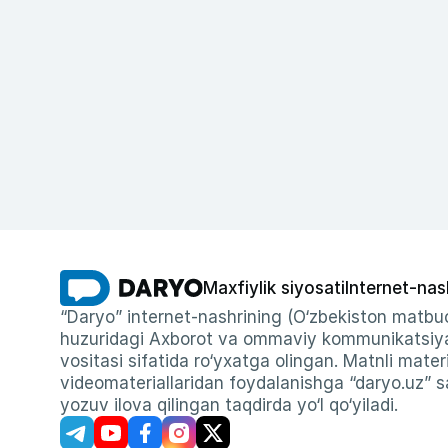
Maxfiylik siyosati
Internet-nas
“Daryo” internet-nashrining (O‘zbekiston matbuo
huzuridagi Axborot va ommaviy kommunikatsiyal
vositasi sifatida ro‘yxatga olingan. Matnli materi
videomateriallaridan foydalanishga “daryo.uz” sa
yozuv ilova qilingan taqdirda yo‘l qo‘yiladi.