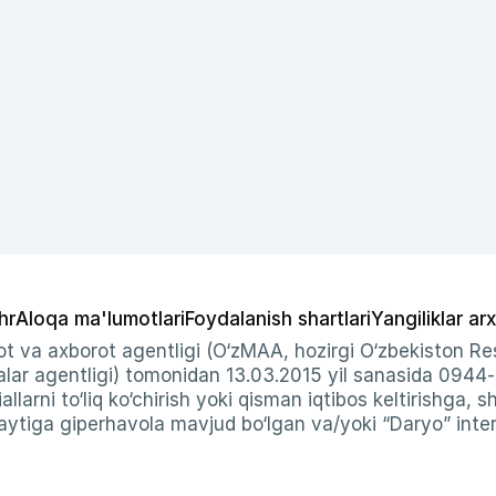
hr
Aloqa ma'lumotlari
Foydalanish shartlari
Yangiliklar arx
t va axborot agentligi (O‘zMAA, hozirgi O‘zbekiston Res
ar agentligi) tomonidan 13.03.2015 yil sanasida 0944
allarni to‘liq ko‘chirish yoki qisman iqtibos keltirishga, 
ytiga giperhavola mavjud bo‘lgan va/yoki “Daryo” intern