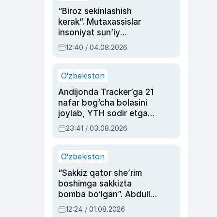
“Biroz sekinlashish
kerak”. Mutaxassislar
insoniyat sun’iy
intellektni boshqara
12:40 / 04.08.2026
olmay qolishidan xavotir
bildirdi
O‘zbekiston
Andijonda Tracker’ga 21
nafar bog‘cha bolasini
joylab, YTH sodir etgan
ayolga sud hukmi o‘qildi
23:41 / 03.08.2026
O‘zbekiston
“Sakkiz qator she’rim
boshimga sakkizta
bomba bo‘lgan”. Abdulla
Oripovni siyosiy
12:24 / 01.08.2026
ayblovlardan asrab