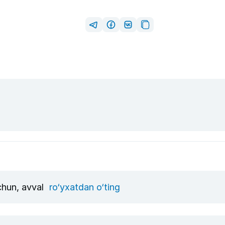
uchun, avval
ro‘yxatdan o‘ting