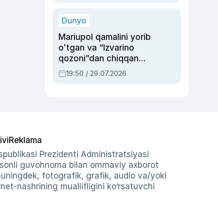
qolgan voqea
Dunyo
Mariupol qamalini yorib
oʻtgan va “Izvarino
qozoni”dan chiqqan
qahramon — Ukraina
19:50 / 29.07.2026
armiyasi bosh
qoʻmondoni Drapatiy
haqida
ivi
Reklama
publikasi Prezidenti Administratsiyasi
-sonli guvohnoma bilan ommaviy axborot
shuningdek, fotografik, grafik, audio va/yoki
et-nashrining muallifligini ko‘rsatuvchi