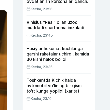
ovqatlanish korxonalari qancha
soliq toʻlagani ochiqlandi
Kecha, 23:56
Vinisius “Real” bilan uzoq
muddatli shartnoma imzoladi
Kecha, 23:45
Husiylar hukumat kuchlariga
qarshi raketalar uchirdi, kamida
30 kishi halok bo‘ldi
Kecha, 23:35
Toshkentda Kichik halqa
avtomobil yo‘lining bir qismi
to‘rt kunga yopildi (xarita)
Kecha, 23:10