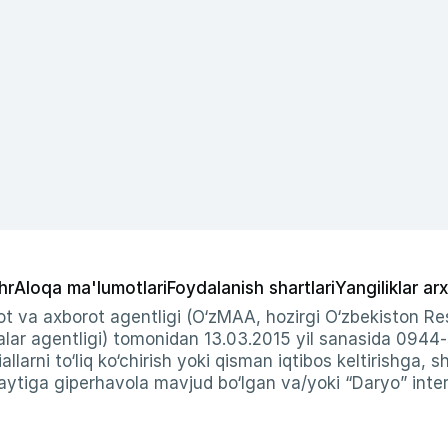
hr
Aloqa ma'lumotlari
Foydalanish shartlari
Yangiliklar arx
t va axborot agentligi (O‘zMAA, hozirgi O‘zbekiston Res
ar agentligi) tomonidan 13.03.2015 yil sanasida 0944
allarni to‘liq ko‘chirish yoki qisman iqtibos keltirishga, 
ytiga giperhavola mavjud bo‘lgan va/yoki “Daryo” intern