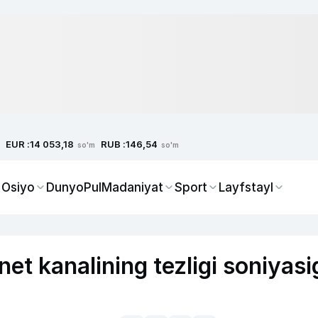
EUR :
RUB :
14 053,18
146,54
so'm
so'm
 Osiyo
Dunyo
Pul
Madaniyat
Sport
Layfstayl
net kanalining tezligi soniyasi