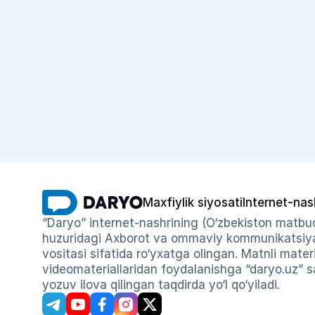
Maxfiylik siyosati
Internet-nas
“Daryo” internet-nashrining (O‘zbekiston matbuo
huzuridagi Axborot va ommaviy kommunikatsiyal
vositasi sifatida ro‘yxatga olingan. Matnli materi
videomateriallaridan foydalanishga “daryo.uz” sa
yozuv ilova qilingan taqdirda yo‘l qo‘yiladi.