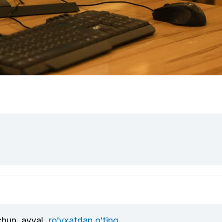
uchun, avval
ro‘yxatdan o‘ting