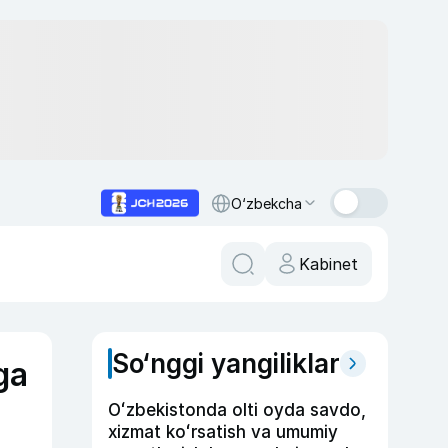
O‘zbekcha
Kabinet
So‘nggi yangiliklar
ga
Oʻzbekistonda olti oyda savdo,
xizmat koʻrsatish va umumiy