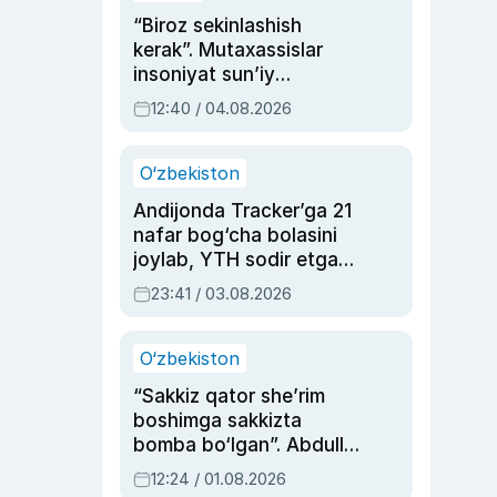
“Biroz sekinlashish
kerak”. Mutaxassislar
insoniyat sun’iy
intellektni boshqara
12:40 / 04.08.2026
olmay qolishidan xavotir
bildirdi
O‘zbekiston
Andijonda Tracker’ga 21
nafar bog‘cha bolasini
joylab, YTH sodir etgan
ayolga sud hukmi o‘qildi
23:41 / 03.08.2026
O‘zbekiston
“Sakkiz qator she’rim
boshimga sakkizta
bomba bo‘lgan”. Abdulla
Oripovni siyosiy
12:24 / 01.08.2026
ayblovlardan asrab