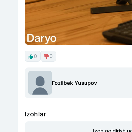
0
0
Fozilbek Yusupov
Izohlar
Izoh qoldirish 