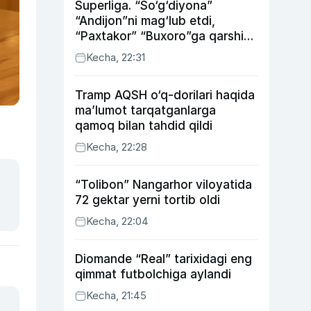
Superliga. “So‘g‘diyona”
“Andijon”ni mag‘lub etdi,
“Paxtakor” “Buxoro”ga qarshi
bahsda g‘alabani qo‘ldan
Kecha, 22:31
chiqardi
Tramp AQSH o‘q-dorilari haqida
ma’lumot tarqatganlarga
qamoq bilan tahdid qildi
Kecha, 22:28
“Tolibon” Nangarhor viloyatida
72 gektar yerni tortib oldi
Kecha, 22:04
Diomande “Real” tarixidagi eng
qimmat futbolchiga aylandi
Kecha, 21:45