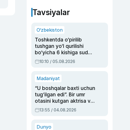
Tavsiyalar
O‘zbekiston
Toshkentda o‘pirilib
tushgan yo‘l qurilishi
bo‘yicha 6 kishiga sud
hukmi o‘qildi
10:10 / 05.08.2026
Madaniyat
“U boshqalar baxti uchun
tug‘ilgan edi”. Bir umr
otasini kutgan aktrisa va
dublyaj ustasi Rimma
13:55 / 04.08.2026
Ahmedovaning
sinovlarga to‘la hayoti
Dunyo