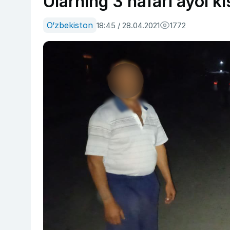
Ularning 3 nafari ayol ki
O‘zbekiston
18:45 / 28.04.2021
1772