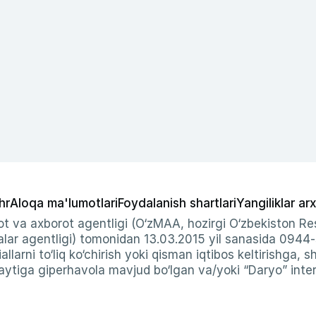
hr
Aloqa ma'lumotlari
Foydalanish shartlari
Yangiliklar arx
t va axborot agentligi (O‘zMAA, hozirgi O‘zbekiston Res
ar agentligi) tomonidan 13.03.2015 yil sanasida 0944
allarni to‘liq ko‘chirish yoki qisman iqtibos keltirishga, 
ytiga giperhavola mavjud bo‘lgan va/yoki “Daryo” intern