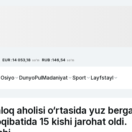
EUR :
RUB :
14 053,18
146,54
so'm
so'm
 Osiyo
Dunyo
Pul
Madaniyat
Sport
Layfstayl
loq aholisi o‘rtasida yuz berg
batida 15 kishi jarohat oldi.