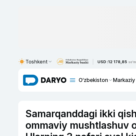
Toshkent
USD :
12 178,85
so'm
O‘zbekiston
Markaziy
Samarqanddagi ikki qish
ommaviy mushtlashuv oqi