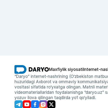
Maxfiylik siyosati
Internet-nas
“Daryo” internet-nashrining (O‘zbekiston matbuo
huzuridagi Axborot va ommaviy kommunikatsiyal
vositasi sifatida ro‘yxatga olingan. Matnli materi
videomateriallaridan foydalanishga “daryo.uz” sa
yozuv ilova qilingan taqdirda yo‘l qo‘yiladi.