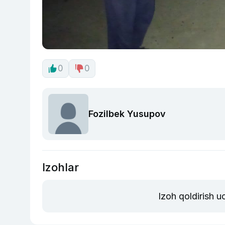
0
0
Fozilbek Yusupov
Izohlar
Izoh qoldirish 