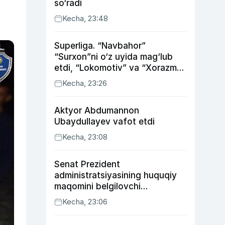
so‘radi
Kecha, 23:48
Superliga. “Navbahor”
“Surxon”ni o‘z uyida mag‘lub
etdi, “Lokomotiv” va “Xorazm”
uyda g‘alaba qozondi
Kecha, 23:26
Aktyor Abdu­mannon
Ubaydullayev vafot etdi
Kecha, 23:08
Senat Prezident
administratsiyasining huquqiy
maqomini belgilovchi
konstitutsiyaviy qonunni
Kecha, 23:06
ma’qulladi