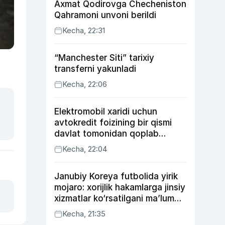
Axmat Qodirovga Checheniston
Qahramoni unvoni berildi
Kecha, 22:31
“Manchester Siti” tarixiy
transferni yakunladi
Kecha, 22:06
Elektromobil xaridi uchun
avtokredit foizining bir qismi
davlat tomonidan qoplab
berilishi mumkin
Kecha, 22:04
Janubiy Koreya futbolida yirik
mojaro: xorijlik hakamlarga jinsiy
xizmatlar ko‘rsatilgani ma’lum
qilindi
Kecha, 21:35