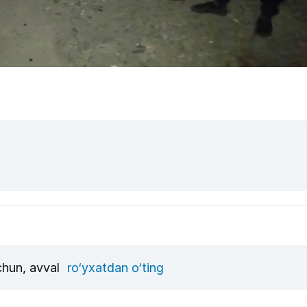
uchun, avval
ro‘yxatdan o‘ting