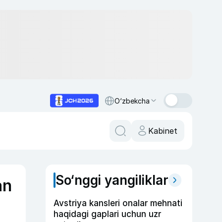
O‘zbekcha
Kabinet
So‘nggi yangiliklar
an
Avstriya kansleri onalar mehnati
haqidagi gaplari uchun uzr