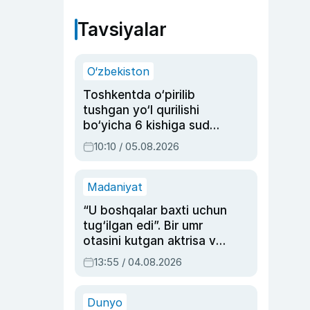
Tavsiyalar
O‘zbekiston
Toshkentda o‘pirilib
tushgan yo‘l qurilishi
bo‘yicha 6 kishiga sud
hukmi o‘qildi
10:10 / 05.08.2026
Madaniyat
“U boshqalar baxti uchun
tug‘ilgan edi”. Bir umr
otasini kutgan aktrisa va
dublyaj ustasi Rimma
13:55 / 04.08.2026
Ahmedovaning
sinovlarga to‘la hayoti
Dunyo