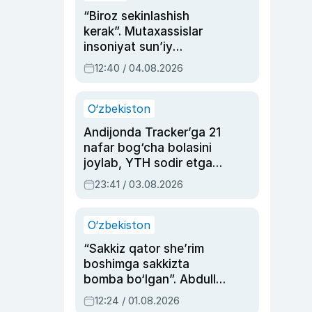
“Biroz sekinlashish
kerak”. Mutaxassislar
insoniyat sun’iy
intellektni boshqara
12:40 / 04.08.2026
olmay qolishidan xavotir
bildirdi
O‘zbekiston
Andijonda Tracker’ga 21
nafar bog‘cha bolasini
joylab, YTH sodir etgan
ayolga sud hukmi o‘qildi
23:41 / 03.08.2026
O‘zbekiston
“Sakkiz qator she’rim
boshimga sakkizta
bomba bo‘lgan”. Abdulla
Oripovni siyosiy
12:24 / 01.08.2026
ayblovlardan asrab