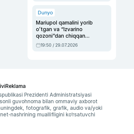
qolgan voqea
Dunyo
Mariupol qamalini yorib
oʻtgan va “Izvarino
qozoni”dan chiqqan
qahramon — Ukraina
19:50 / 29.07.2026
armiyasi bosh
qoʻmondoni Drapatiy
haqida
ivi
Reklama
publikasi Prezidenti Administratsiyasi
-sonli guvohnoma bilan ommaviy axborot
shuningdek, fotografik, grafik, audio va/yoki
et-nashrining muallifligini ko‘rsatuvchi